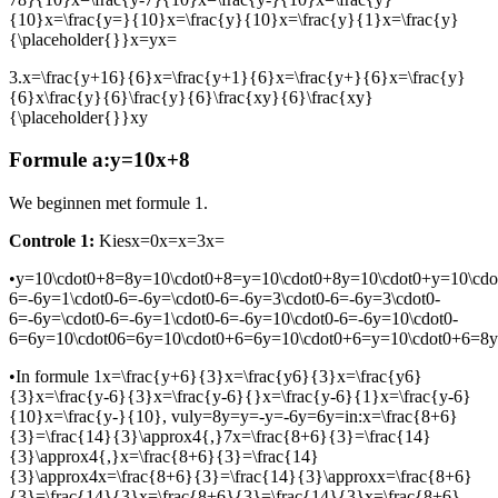
{10}x=\frac{y=}{10}x=\frac{y}{10}x=\frac{y}{1}x=\frac{y}
{\placeholder{}}x=yx=
3.
x=\frac{y+16}{6}x=\frac{y+1}{6}x=\frac{y+}{6}x=\frac{y}
{6}x\frac{y}{6}\frac{y}{6}\frac{xy}{6}\frac{xy}
{\placeholder{}}xy
Formule a:
y=10x+8
We beginnen met formule 1.
Controle 1:
Kies
x=0x=x=3x=
•
y=10\cdot0+8=8y=10\cdot0+8=y=10\cdot0+8y=10\cdot0+y=10\cdo
6=-6y=1\cdot0-6=-6y=\cdot0-6=-6y=3\cdot0-6=-6y=3\cdot0-
6=-6y=\cdot0-6=-6y=1\cdot0-6=-6y=10\cdot0-6=-6y=10\cdot0-
6=6y=10\cdot06=6y=10\cdot0+6=6y=10\cdot0+6=y=10\cdot0+6=8
•
In formule 1
x=\frac{y+6}{3}x=\frac{y6}{3}x=\frac{y6}
{3}x=\frac{y-6}{3}x=\frac{y-6}{}x=\frac{y-6}{1}x=\frac{y-6}
{10}x=\frac{y-}{10}
, vul
y=8y=y=-y=-6y=6y=
in:
x=\frac{8+6}
{3}=\frac{14}{3}\approx4{,}7x=\frac{8+6}{3}=\frac{14}
{3}\approx4{,}x=\frac{8+6}{3}=\frac{14}
{3}\approx4x=\frac{8+6}{3}=\frac{14}{3}\approxx=\frac{8+6}
{3}=\frac{14}{3}x=\frac{8+6}{3}=\frac{14}{3}x=\frac{8+6}