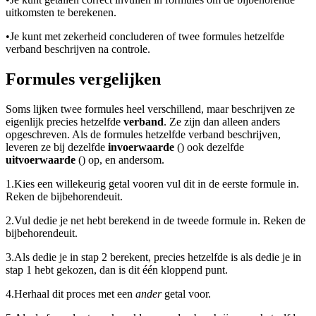
uitkomsten te berekenen.
•
Je kunt met zekerheid concluderen of twee formules hetzelfde
verband beschrijven na controle.
Formules vergelijken
Soms lijken twee formules heel verschillend, maar beschrijven ze
eigenlijk precies hetzelfde
verband
. Ze zijn dan alleen anders
opgeschreven. Als de formules hetzelfde verband beschrijven,
leveren ze bij dezelfde
invoerwaarde
(
) ook dezelfde
uitvoerwaarde
(
) op, en andersom.
1.
Kies een willekeurig getal voor
en vul dit in de eerste formule in.
Reken de bijbehorende
uit.
2.
Vul de
die je net hebt berekend in de tweede formule in. Reken de
bijbehorende
uit.
3.
Als de
die je in stap 2 berekent, precies hetzelfde is als de
die je in
stap 1 hebt gekozen, dan is dit één kloppend punt.
4.
Herhaal dit proces met een
ander
getal voor
.