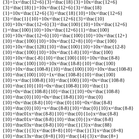
{3}=1x=\frac{12+6}{3}=\frac{18}{3}=10x=\frac{12+6}
{3}=\frac{18}{}=10x=\frac{12+6}{3}=\frac{18}
{1}=10x=\frac{12+6}{3}=\frac{18}{10}=10x=\frac{12+6}
{3}=\frac{1}{10}=10x=\frac{12+6}{3}=\frac{10}
{10}=10x=\frac{12+6}{3}=\frac{100}{10}=10x=\frac{12+6}
{}=\frac{100}{10}=10x=\frac{12+6}{1}=\frac{100}
{10}=10x=\frac{12+6}{10}=\frac{100}{10}=10x=\frac{12+}
{10}=\frac{100}{10}=10x=\frac{12+8}{10}=\frac{100}
{10}=10x=\frac{128}{10}=\frac{100}{10}=10x=\frac{12-8}
{10}=\frac{100}{10}=10x=\frac{1-8}{10}=\frac{100}
{10}=10x=\frac{-8}{10}=\frac{100}{10}=10x=\frac{8-8}
{10}=\frac{100}{10}=10x=\frac{18-8}{10}=\frac{100}
{10}=10x=\frac{108-8}{10}=\frac{100}{10}=10x=\frac{108-8}
{10}=\frac{100}{10}=1x=\frac{108-8}{10}=\frac{100}
{10}=x=\frac{108-8}{10}=\frac{100}{10}=0x=\frac{108-8}
{10}=\frac{10}{10}=0x=\frac{108-8}{10}=\frac{1}
{10}=0x=\frac{108-8}{10}=\frac{}{10}=0x=\frac{108-8}
{10}=\frac{0}{10}=0x=\frac{18-8}{10}=\frac{0}
{10}=0x=\frac{8-8}{10}=\frac{0}{10}=0x=\frac{8-8}
{10}=\frac{0}{10}=x=\frac{8-8}{10}=\frac{0}{10}x=\frac{8-8}
{10}=\frac01x=\frac{8-8}{10}=\frac{0}{1o}x=\frac{8-8}
{10}=\frac01x=\frac{8-8}{10}=\frac{0}{}x=\frac{8-8}
{10}=\frac03x=\frac{8-8}{10}=\frac{}{3}x=\frac{88}
{10}=\frac{}{3}x=\frac{8+8}{10}=\frac{}{3}x=\frac{8+8}
{10}=\frac13x=\frac{8+8}{10}=\frac{14}{3}x=\frac{8+}