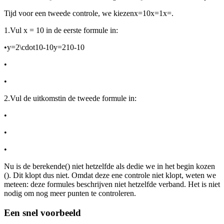
Tijd voor een tweede controle, we kiezen
x=10x=1x=
.
1.
Vul x = 10 in de eerste formule in:
•
y=2\cdot10-10y=210-10
•
•
2.
Vul de uitkomst
in de tweede formule in:
•
•
•
Nu is de berekende
(
) niet hetzelfde als de
die we in het begin kozen
(
). Dit klopt dus niet. Omdat deze ene controle niet klopt, weten we
meteen: deze formules beschrijven niet hetzelfde verband. Het is niet
nodig om nog meer punten te controleren.
Een snel voorbeeld