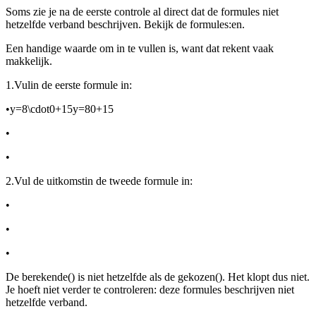
Soms zie je na de eerste controle al direct dat de formules niet
hetzelfde verband beschrijven. Bekijk de formules:
en
.
Een handige waarde om in te vullen is
, want dat rekent vaak
makkelijk.
1.
Vul
in de eerste formule in:
•
y=8\cdot0+15y=80+15
•
•
2.
Vul de uitkomst
in de tweede formule in:
•
•
•
De berekende
(
) is niet hetzelfde als de gekozen
(
). Het klopt dus niet.
Je hoeft niet verder te controleren: deze formules beschrijven niet
hetzelfde verband.