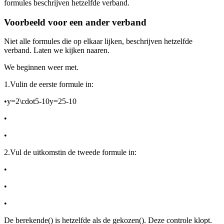
formules beschrijven hetzelfde verband.
Voorbeeld voor een ander verband
Niet alle formules die op elkaar lijken, beschrijven hetzelfde
verband. Laten we kijken naar
en
.
We beginnen weer met
.
1.
Vul
in de eerste formule in:
•
y=2\cdot5-10y=25-10
•
•
2.
Vul de uitkomst
in de tweede formule in:
•
•
•
De berekende
(
) is hetzelfde als de gekozen
(
). Deze controle klopt.