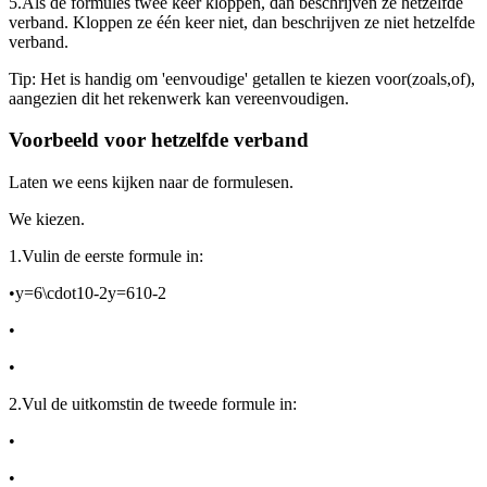
5.
Als de formules twee keer kloppen, dan beschrijven ze hetzelfde
verband. Kloppen ze één keer niet, dan beschrijven ze niet hetzelfde
verband.
Tip: Het is handig om 'eenvoudige' getallen te kiezen voor
(zoals
,
of
),
aangezien dit het rekenwerk kan vereenvoudigen.
Voorbeeld voor hetzelfde verband
Laten we eens kijken naar de formules
en
.
We kiezen
.
1.
Vul
in de eerste formule in:
•
y=6\cdot10-2y=610-2
•
•
2.
Vul de uitkomst
in de tweede formule in:
•
•