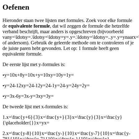
Oefenen
Hieronder staan twee lijsten met formules. Zoek voor elke formule
de
equivalente formule
, dat wil zeggen de formule die hetzelfde
verband beschrijft, maar anders is opgeschreven (bijvoorbeeld
van
y=\ldotsy=.\ldotsy=\ldotsy=y=.y=.\ldotsy=\ldotsy=..y=.y=y
naar
x=
of andersom). Gebruik de geleerde methode om te controleren of je
de juiste paren hebt gevonden. Let op: 1 formule heeft geen
equivalente formule.
De eerste lijst met y-formules is:
•
y=10x+8y=10x+y=10xy=10y=1y=
•
y=24-12xy=24-12y=24-1y=24-y=24y=2y=
•
y=3x-6y=3x-y=3xy=3y=
De tweede lijst met x-formules is:
1.
x=\frac{y+6}{3}x=\frac{y+}{3}x=\frac{y}{3}x=\frac{y}
{\placeholder{}}x=yx=
2.
x=\frac{y-8}{10}x=\frac{y-}{10}x=\frac{y-7}{10}x=\frac{y-
78}{10}x=\frac{y-7}{10}x=\frac{y-}{10}x=\frac{y}