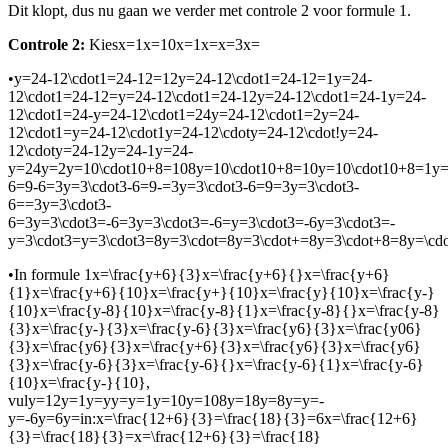
Dit klopt, dus nu gaan we verder met controle 2 voor formule 1.
Controle 2:
Kies
x=1x=10x=1x=x=3x=
•
y=24-12\cdot1=24-12=12y=24-12\cdot1=24-12=1y=24-
12\cdot1=24-12=y=24-12\cdot1=24-12y=24-12\cdot1=24-1y=24-
12\cdot1=24-y=24-12\cdot1=24y=24-12\cdot1=2y=24-
12\cdot1=y=24-12\cdot1y=24-12\cdoty=24-12\cdot!y=24-
12\cdoty=24-12y=24-1y=24-
y=24y=2y=10\cdot10+8=108y=10\cdot10+8=10y=10\cdot10+8=1y=1
6=9-6=3y=3\cdot3-6=9-=3y=3\cdot3-6=9=3y=3\cdot3-
6==3y=3\cdot3-
6=3y=3\cdot3=-6=3y=3\cdot3=-6=y=3\cdot3=-6y=3\cdot3=-
y=3\cdot3=y=3\cdot3=8y=3\cdot=8y=3\cdot+=8y=3\cdot+8=8y=\c
•
In formule 1
x=\frac{y+6}{3}x=\frac{y+6}{}x=\frac{y+6}
{1}x=\frac{y+6}{10}x=\frac{y+}{10}x=\frac{y}{10}x=\frac{y-}
{10}x=\frac{y-8}{10}x=\frac{y-8}{1}x=\frac{y-8}{}x=\frac{y-8}
{3}x=\frac{y-}{3}x=\frac{y-6}{3}x=\frac{y6}{3}x=\frac{y06}
{3}x=\frac{y6}{3}x=\frac{y+6}{3}x=\frac{y6}{3}x=\frac{y6}
{3}x=\frac{y-6}{3}x=\frac{y-6}{}x=\frac{y-6}{1}x=\frac{y-6}
{10}x=\frac{y-}{10}
,
vul
y=12y=1y=yy=y=1y=10y=108y=18y=8y=y=-
y=-6y=6y=
in:
x=\frac{12+6}{3}=\frac{18}{3}=6x=\frac{12+6}
{3}=\frac{18}{3}=x=\frac{12+6}{3}=\frac{18}