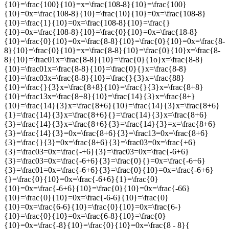
{10}=\frac{100}{10}=x=\frac{108-8}{10}=\frac{100}
{10}=0x=\frac{108-8}{10}=\frac{10}{10}=0x=\frac{108-8}
{10}=\frac{1}{10}=0x=\frac{108-8}{10}=\frac{}
{10}=0x=\frac{108-8}{10}=\frac{0}{10}=0x=\frac{18-8}
{10}=\frac{0}{10}=0x=\frac{8-8}{10}=\frac{0}{10}=0x=\frac{8-
8}{10}=\frac{0}{10}=x=\frac{8-8}{10}=\frac{0}{10}x=\frac{8-
8}{10}=\frac01x=\frac{8-8}{10}=\frac{0}{1o}x=\frac{8-8}
{10}=\frac01x=\frac{8-8}{10}=\frac{0}{}x=\frac{8-8}
{10}=\frac03x=\frac{8-8}{10}=\frac{}{3}x=\frac{88}
{10}=\frac{}{3}x=\frac{8+8}{10}=\frac{}{3}x=\frac{8+8}
{10}=\frac13x=\frac{8+8}{10}=\frac{14}{3}x=\frac{8+}
{10}=\frac{14}{3}x=\frac{8+6}{10}=\frac{14}{3}x=\frac{8+6}
{1}=\frac{14}{3}x=\frac{8+6}{}=\frac{14}{3}x=\frac{8+6}
{3}=\frac{14}{3}x=\frac{8+6}{3}=\frac{14}{3}=x=\frac{8+6}
{3}=\frac{14}{3}=0x=\frac{8+6}{3}=\frac13=0x=\frac{8+6}
{3}=\frac{}{3}=0x=\frac{8+6}{3}=\frac03=0x=\frac{+6}
{3}=\frac03=0x=\frac{-+6}{3}=\frac03=0x=\frac{-6+6}
{3}=\frac03=0x=\frac{-6+6}{3}=\frac{0}{}=0x=\frac{-6+6}
{3}=\frac01=0x=\frac{-6+6}{3}=\frac{0}{10}=0x=\frac{-6+6}
{}=\frac{0}{10}=0x=\frac{-6+6}{1}=\frac{0}
{10}=0x=\frac{-6+6}{10}=\frac{0}{10}=0x=\frac{-66}
{10}=\frac{0}{10}=0x=\frac{-6-6}{10}=\frac{0}
{10}=0x=\frac{6-6}{10}=\frac{0}{10}=0x=\frac{6-}
{10}=\frac{0}{10}=0x=\frac{6-8}{10}=\frac{0}
{10}=0x=\frac{-8}{10}=\frac{0}{10}=0x=\frac{8 - 8}{