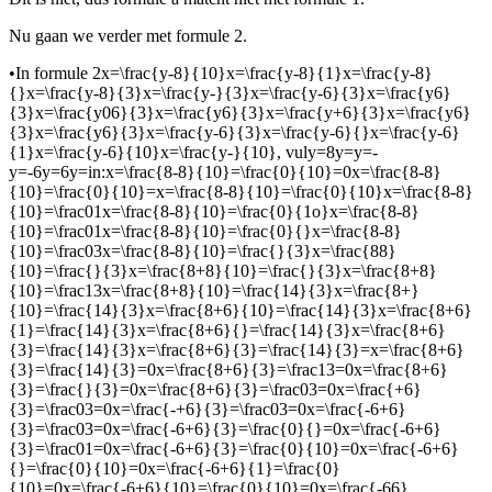
Nu gaan we verder met formule 2.
•
In formule 2
x=\frac{y-8}{10}x=\frac{y-8}{1}x=\frac{y-8}
{}x=\frac{y-8}{3}x=\frac{y-}{3}x=\frac{y-6}{3}x=\frac{y6}
{3}x=\frac{y06}{3}x=\frac{y6}{3}x=\frac{y+6}{3}x=\frac{y6}
{3}x=\frac{y6}{3}x=\frac{y-6}{3}x=\frac{y-6}{}x=\frac{y-6}
{1}x=\frac{y-6}{10}x=\frac{y-}{10}
, vul
y=8y=y=-
y=-6y=6y=
in:
x=\frac{8-8}{10}=\frac{0}{10}=0x=\frac{8-8}
{10}=\frac{0}{10}=x=\frac{8-8}{10}=\frac{0}{10}x=\frac{8-8}
{10}=\frac01x=\frac{8-8}{10}=\frac{0}{1o}x=\frac{8-8}
{10}=\frac01x=\frac{8-8}{10}=\frac{0}{}x=\frac{8-8}
{10}=\frac03x=\frac{8-8}{10}=\frac{}{3}x=\frac{88}
{10}=\frac{}{3}x=\frac{8+8}{10}=\frac{}{3}x=\frac{8+8}
{10}=\frac13x=\frac{8+8}{10}=\frac{14}{3}x=\frac{8+}
{10}=\frac{14}{3}x=\frac{8+6}{10}=\frac{14}{3}x=\frac{8+6}
{1}=\frac{14}{3}x=\frac{8+6}{}=\frac{14}{3}x=\frac{8+6}
{3}=\frac{14}{3}x=\frac{8+6}{3}=\frac{14}{3}=x=\frac{8+6}
{3}=\frac{14}{3}=0x=\frac{8+6}{3}=\frac13=0x=\frac{8+6}
{3}=\frac{}{3}=0x=\frac{8+6}{3}=\frac03=0x=\frac{+6}
{3}=\frac03=0x=\frac{-+6}{3}=\frac03=0x=\frac{-6+6}
{3}=\frac03=0x=\frac{-6+6}{3}=\frac{0}{}=0x=\frac{-6+6}
{3}=\frac01=0x=\frac{-6+6}{3}=\frac{0}{10}=0x=\frac{-6+6}
{}=\frac{0}{10}=0x=\frac{-6+6}{1}=\frac{0}
{10}=0x=\frac{-6+6}{10}=\frac{0}{10}=0x=\frac{-66}