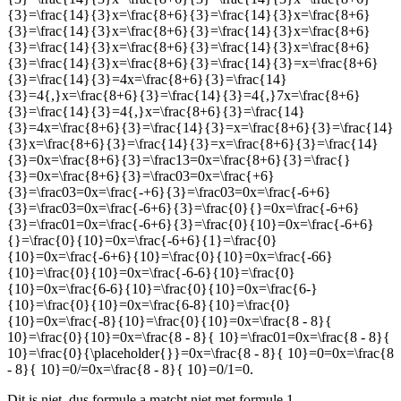
{3}=\frac{14}{3}x=\frac{8+6}{3}=\frac{14}{3}x=\frac{8+6}
{3}=\frac{14}{3}x=\frac{8+6}{3}=\frac{14}{3}x=\frac{8+6}
{3}=\frac{14}{3}x=\frac{8+6}{3}=\frac{14}{3}x=\frac{8+6}
{3}=\frac{14}{3}x=\frac{8+6}{3}=\frac{14}{3}=x=\frac{8+6}
{3}=\frac{14}{3}=4x=\frac{8+6}{3}=\frac{14}
{3}=4{,}x=\frac{8+6}{3}=\frac{14}{3}=4{,}7x=\frac{8+6}
{3}=\frac{14}{3}=4{,}x=\frac{8+6}{3}=\frac{14}
{3}=4x=\frac{8+6}{3}=\frac{14}{3}=x=\frac{8+6}{3}=\frac{14}
{3}x=\frac{8+6}{3}=\frac{14}{3}=x=\frac{8+6}{3}=\frac{14}
{3}=0x=\frac{8+6}{3}=\frac13=0x=\frac{8+6}{3}=\frac{}
{3}=0x=\frac{8+6}{3}=\frac03=0x=\frac{+6}
{3}=\frac03=0x=\frac{-+6}{3}=\frac03=0x=\frac{-6+6}
{3}=\frac03=0x=\frac{-6+6}{3}=\frac{0}{}=0x=\frac{-6+6}
{3}=\frac01=0x=\frac{-6+6}{3}=\frac{0}{10}=0x=\frac{-6+6}
{}=\frac{0}{10}=0x=\frac{-6+6}{1}=\frac{0}
{10}=0x=\frac{-6+6}{10}=\frac{0}{10}=0x=\frac{-66}
{10}=\frac{0}{10}=0x=\frac{-6-6}{10}=\frac{0}
{10}=0x=\frac{6-6}{10}=\frac{0}{10}=0x=\frac{6-}
{10}=\frac{0}{10}=0x=\frac{6-8}{10}=\frac{0}
{10}=0x=\frac{-8}{10}=\frac{0}{10}=0x=\frac{8 - 8}{
10}=\frac{0}{10}=0x=\frac{8 - 8}{ 10}=\frac01=0x=\frac{8 - 8}{
10}=\frac{0}{\placeholder{}}=0x=\frac{8 - 8}{ 10}=0=0x=\frac{8
- 8}{ 10}=0/=0x=\frac{8 - 8}{ 10}=0/1=0
.
Dit is niet
, dus formule a matcht niet met formule 1.