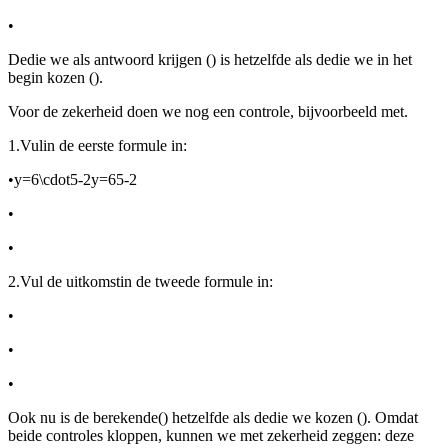
•
De
die we als antwoord krijgen (
) is hetzelfde als de
die we in het
begin kozen (
).
Voor de zekerheid doen we nog een controle, bijvoorbeeld met
.
1.
Vul
in de eerste formule in:
•
y=6\cdot5-2y=65-2
•
•
2.
Vul de uitkomst
in de tweede formule in:
•
•
•
Ook nu is de berekende
(
) hetzelfde als de
die we kozen (
). Omdat
beide controles kloppen, kunnen we met zekerheid zeggen: deze