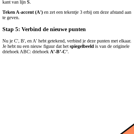
kant van lijn
S
.
Teken A-accent (A')
en zet een tekentje 3 erbij om deze afstand aan
te geven.
Stap 5: Verbind de nieuwe punten
Nu je C', B', en A' hebt getekend, verbind je deze punten met elkaar.
Je hebt nu een nieuw figuur dat het
spiegelbeeld
is van de originele
driehoek ABC: driehoek
A’-B’-C’
.