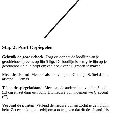
Stap 2: Punt C spiegelen
Gebruik de geodriehoek
: Zorg ervoor dat de loodlijn van je
geodriehoek precies op lijn S ligt. De loodlijn is een gele lijn op je
geodriehoek die je helpt om een hoek van 90 graden te maken.
Meet de afstand
: Meet de afstand van punt
C
tot lijn
S
. Stel dat de
afstand 5,3 cm is.
Teken de spiegelafstand
: Meet aan de andere kant van lijn S ook
5,3 cm en zet daar een punt. Dit nieuwe punt noemen we C-accent
(C').
Verbind de punten
: Verbind de nieuwe punten zodat je de hulplijn
hebt. Zet een tekentje 1 erbij om aan te geven dat dit de afstand 1 is.