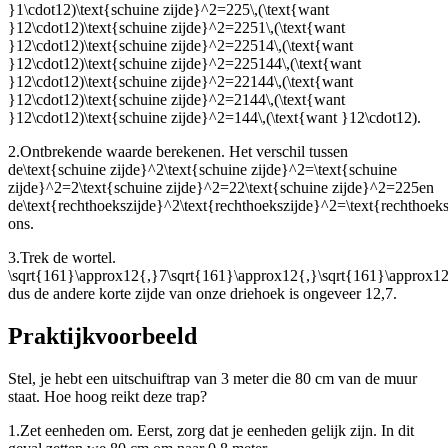
}1\cdot12)\text{schuine zijde}^2=225\,(\text{want
}12\cdot12)\text{schuine zijde}^2=2251\,(\text{want
}12\cdot12)\text{schuine zijde}^2=22514\,(\text{want
}12\cdot12)\text{schuine zijde}^2=225144\,(\text{want
}12\cdot12)\text{schuine zijde}^2=22144\,(\text{want
}12\cdot12)\text{schuine zijde}^2=2144\,(\text{want
}12\cdot12)\text{schuine zijde}^2=144\,(\text{want }12\cdot12)
.
2.
Ontbrekende waarde berekenen. Het verschil tussen
de
\text{schuine zijde}^2\text{schuine zijde}^2=\text{schuine
zijde}^2=2\text{schuine zijde}^2=22\text{schuine zijde}^2=225
en
de
\text{rechthoekszijde}^2\text{rechthoekszijde}^2=\text{rechthoek
ons
.
3.
Trek de wortel.
\sqrt{161}\approx12{,}7\sqrt{161}\approx12{,}\sqrt{161}\approx12
dus de andere korte zijde van onze driehoek is ongeveer 12,7.
Praktijkvoorbeeld
Stel, je hebt een uitschuiftrap van 3 meter die 80 cm van de muur
staat. Hoe hoog reikt deze trap?
1.
Zet eenheden om. Eerst, zorg dat je eenheden gelijk zijn. In dit