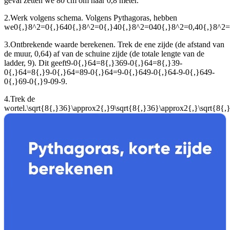
geval zetten we 80 cm om naar 0,8 meter.
2.
Werk volgens schema.
Volgens Pythagoras, hebben
we
0{,}8^2=0{,}640{,}8^2=0{,}40{,}8^2=040{,}8^2=0,40{,}8^2=0
3.
Ontbrekende waarde berekenen.
Trek de ene zijde (de afstand van
de muur, 0,64) af van de schuine zijde (de totale lengte van de
ladder, 9). Dit geeft
9-0{,}64=8{,}369-0{,}64=8{,}39-
0{,}64=8{,}9-0{,}64=89-0{,}64=9-0{,}649-0{,}64-9-0{,}649-
0{,}69-0{,}9-09-9
.
4.
Trek de
wortel.
\sqrt{8{,}36}\approx2{,}9\sqrt{8{,}36}\approx2{,}\sqrt{8{,