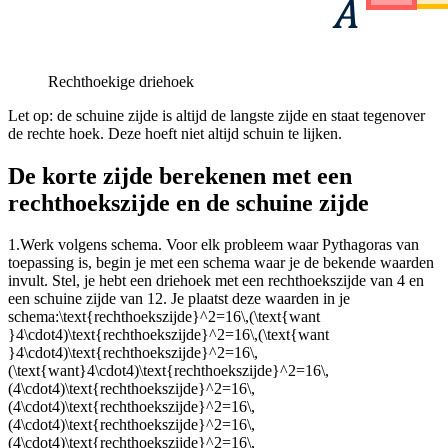
Rechthoekige driehoek
Let op: de schuine zijde is altijd de langste zijde en staat tegenover
de rechte hoek. Deze hoeft niet altijd schuin te lijken.
De korte zijde berekenen met een
rechthoekszijde en de schuine zijde
1.
Werk volgens schema.
Voor elk probleem waar Pythagoras van
toepassing is, begin je met een schema waar je de bekende waarden
invult. Stel, je hebt een driehoek met een rechthoekszijde van 4 en
een schuine zijde van 12. Je plaatst deze waarden in je
schema:
\text{rechthoekszijde}^2=16\,(\text{want
}4\cdot4)\text{rechthoekszijde}^2=16\,(\text{want
}4\cdot4)\text{rechthoekszijde}^2=16\,
(\text{want}4\cdot4)\text{rechthoekszijde}^2=16\,
(4\cdot4)\text{rechthoekszijde}^2=16\,
(4\cdot4)\text{rechthoekszijde}^2=16\,
(4\cdot4)\text{rechthoekszijde}^2=16\,
(4\cdot4)\text{rechthoekszijde}^2=16\,