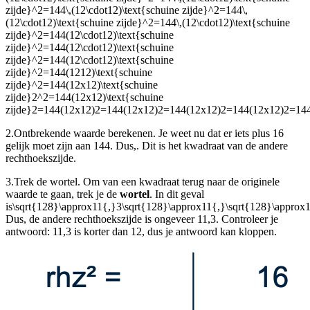
zijde}^2=144\,(12\cdot12)\text{schuine zijde}^2=144\,
(12\cdot12)\text{schuine zijde}^2=144\,(12\cdot12)\text{schuine
zijde}^2=144(12\cdot12)\text{schuine
zijde}^2=144(12\cdot12)\text{schuine
zijde}^2=144(12\cdot12)\text{schuine
zijde}^2=144(1212)\text{schuine
zijde}^2=144(12x12)\text{schuine
zijde}2^2=144(12x12)\text{schuine
zijde}2=144(12x12)2=144(12x12)2=144(12x12)2=144(12x12)2=14
2.
Ontbrekende waarde berekenen.
Je weet nu dat er iets plus 16
gelijk moet zijn aan 144. Dus,
. Dit is het kwadraat van de andere
rechthoekszijde.
3.
Trek de wortel. Om van een kwadraat terug naar de originele
waarde te gaan, trek je de
wortel
. In dit geval
is
\sqrt{128}\approx11{,}3\sqrt{128}\approx11{,}\sqrt{128}\approx11
Dus, de andere rechthoekszijde is ongeveer 11,3. Controleer je
antwoord: 11,3 is korter dan 12, dus je antwoord kan kloppen.