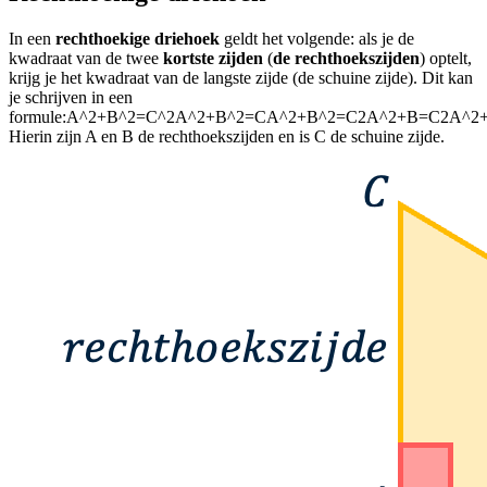
In een
rechthoekige driehoek
geldt het volgende: als je de
kwadraat van de twee
kortste zijden
(
de rechthoekszijden
) optelt,
krijg je het kwadraat van de langste zijde (de schuine zijde). Dit kan
je schrijven in een
formule:
A^2+B^2=C^2A^2+B^2=CA^2+B^2=C2A^2+B=C2A^2
Hierin zijn A en B de rechthoekszijden en is C de schuine zijde.