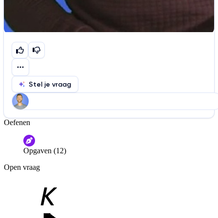
Stel je vraag
Oefenen
Help ons de video te verbeteren
De audio is slecht
De uitleg is onduidelijk
Opgaven (12)
Informatie is onjuist
Er mist informatie
Open vraag
De docent is te langdradig
De uitleg gaat te langzaam
De uitleg gaat te snel
Afspelen werkte niet
Iets anders