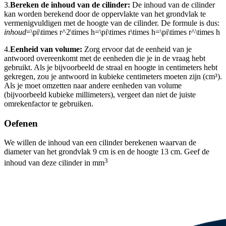
3.
Bereken de inhoud van de cilinder:
De inhoud van de cilinder
kan worden berekend door de oppervlakte van het grondvlak te
vermenigvuldigen met de hoogte van de cilinder. De formule is dus:
inhoud
=\pi\times r^2\times h=\pi\times r\times h=\pi\times r^\times h
4.
Eenheid van volume:
Zorg ervoor dat de eenheid van je
antwoord overeenkomt met de eenheden die je in de vraag hebt
gebruikt. Als je bijvoorbeeld de straal en hoogte in centimeters hebt
gekregen, zou je antwoord in kubieke centimeters moeten zijn (cm³).
Als je moet omzetten naar andere eenheden van volume
(bijvoorbeeld kubieke millimeters), vergeet dan niet de juiste
omrekenfactor te gebruiken.
Oefenen
We willen de inhoud van een cilinder berekenen waarvan de
diameter van het grondvlak 9 cm is en de hoogte 13 cm. Geef de
3
inhoud van deze cilinder in mm