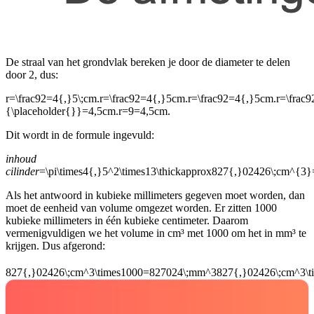
De straal van het grondvlak bereken je door de diameter te delen
door 2, dus:
r=\frac92=4{,}5\;cm.r=\frac92=4{,}5cm.r=\frac92=4{,}5cm.r=\frac
{\placeholder{}}=4,5cm.r=9=4,5cm.
Dit wordt in de formule ingevuld:
inhoud
cilinder
=\pi\times4{,}5^2\times13\thickapprox827{,}02426\;cm^{3
Als het antwoord in kubieke millimeters gegeven moet worden, dan
moet de eenheid van volume omgezet worden. Er zitten 1000
kubieke millimeters in één kubieke centimeter. Daarom
vermenigvuldigen we het volume in cm³ met 1000 om het in mm³ te
krijgen. Dus afgerond:
827{,}02426\;cm^3\times1000=827024\;mm^3827{,}02426\;cm^