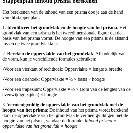
Stappenplan inhoud prisma berekenen
Het berekenen van de inhoud van een prisma doe je aan de hand
van dit stappenplan:
1.
Identificeer het grondvlak en de hoogte van het prisma
: Het
grondvlak van een prisma is het tweedimensionale figuur dat de
basis van het prisma vormt. De hoogte van een prisma is de afstand
tussen de twee grondvlakken.
2.
Bereken de oppervlakte van het grondvlak
: Afhankelijk van
de vorm, kun je verschillende formules gebruiken:
•
Voor een vierkant of rechthoek: Oppervlakte = lengte x breedte
•
Voor een driehoek: Oppervlakte = ½ × basis × hoogte
•
Voor een trapezium: Oppervlakte = ½ × (som van de lengtes van de
evenwijdige zijden) × hoogte
3.
Vermenigvuldig de oppervlakte van het grondvlak met de
hoogte van het prisma
: De inhoud van het prisma wordt berekend
door de oppervlakte van het grondvlak te vermenigvuldigen met de
hoogte van het prisma, vandaar de formule:
Inhoud prisma =
oppervlakte van het grondvlak × hoogte