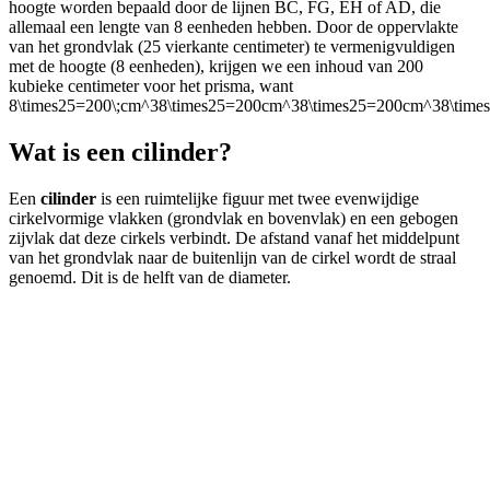
hoogte worden bepaald door de lijnen BC, FG, EH of AD, die
allemaal een lengte van 8 eenheden hebben. Door de oppervlakte
van het grondvlak (25 vierkante centimeter) te vermenigvuldigen
met de hoogte (8 eenheden), krijgen we een inhoud van 200
kubieke centimeter voor het prisma, want
8\times25=200\;cm^38\times25=200cm^38\times25=200cm^38\tim
Wat is een cilinder?
Een
cilinder
is een ruimtelijke figuur met twee evenwijdige
cirkelvormige vlakken (grondvlak en bovenvlak) en een gebogen
zijvlak dat deze cirkels verbindt. De afstand vanaf het middelpunt
van het grondvlak naar de buitenlijn van de cirkel wordt de straal
genoemd. Dit is de helft van de diameter.