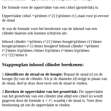
De formule voor de oppervlakte van een cirkel (grondvlak) is:
Oppervlakte cirkel =
\pi\times r^2{}\pi\times r{}
,
staat voor pi en
voor
de straal
Je zou de formule voor het berekenen van de inhoud van een
cilinder daarom ook kunnen schrijven als:
Inhoud cilinder =
\pi\times r^2{}\times hoogte\pi\times r{}\times
hoogte\pi\times r^{}\times hoogte
of Inhoud cilinder =
\pi\times
r^2\times h\pi\times r\times h\pi\times r^\times h\pi\times
r^{^22}\times h
Stappenplan inhoud cilinder berekenen:
1.
Identificeer de straal en de hoogte:
Bepaal de straal (r) en de
hoogte (h) van de cilinder. Als je de diameter (d) krijgt in plaats van
de straal, deel je deze door twee om de straal te vinden.
2.
Bereken de oppervlakte van het grondvlak:
De oppervlakte
van het grondvlak van een cilinder (dat altijd een cirkel is) wordt
gegeven door de formule
π × r²
, waarbij r de straal is. Voer deze
berekening uit om de oppervlakte te vinden.