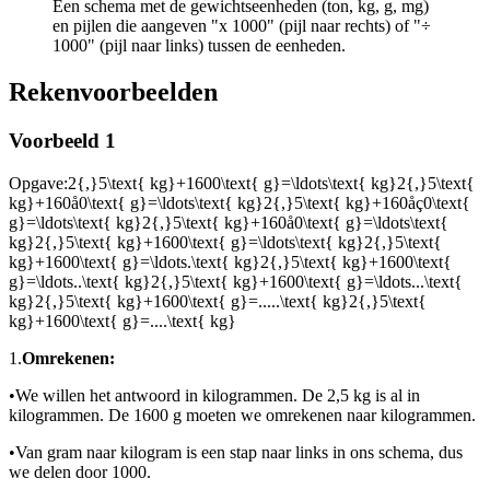
Een schema met de gewichtseenheden (ton, kg, g, mg)
en pijlen die aangeven "x 1000" (pijl naar rechts) of "÷
1000" (pijl naar links) tussen de eenheden.
Rekenvoorbeelden
Voorbeeld 1
Opgave:
2{,}5\text{ kg}+1600\text{ g}=\ldots\text{ kg}2{,}5\text{
kg}+160å0\text{ g}=\ldots\text{ kg}2{,}5\text{ kg}+160åç0\text{
g}=\ldots\text{ kg}2{,}5\text{ kg}+160å0\text{ g}=\ldots\text{
kg}2{,}5\text{ kg}+1600\text{ g}=\ldots\text{ kg}2{,}5\text{
kg}+1600\text{ g}=\ldots.\text{ kg}2{,}5\text{ kg}+1600\text{
g}=\ldots..\text{ kg}2{,}5\text{ kg}+1600\text{ g}=\ldots...\text{
kg}2{,}5\text{ kg}+1600\text{ g}=.....\text{ kg}2{,}5\text{
kg}+1600\text{ g}=....\text{ kg}
1.
Omrekenen:
•
We willen het antwoord in kilogrammen. De 2,5 kg is al in
kilogrammen. De 1600 g moeten we omrekenen naar kilogrammen.
•
Van gram naar kilogram is een stap naar links in ons schema, dus
we delen door 1000.