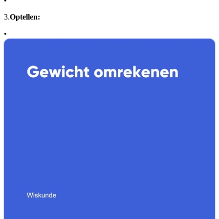
•
3.
Optellen:
•