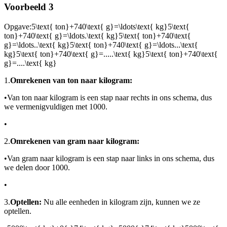
Voorbeeld 3
Opgave:
5\text{ ton}+740\text{ g}=\ldots\text{ kg}5\text{
ton}+740\text{ g}=\ldots.\text{ kg}5\text{ ton}+740\text{
g}=\ldots..\text{ kg}5\text{ ton}+740\text{ g}=\ldots...\text{
kg}5\text{ ton}+740\text{ g}=.....\text{ kg}5\text{ ton}+740\text{
g}=....\text{ kg}
1.
Omrekenen van ton naar kilogram:
•
Van ton naar kilogram is een stap naar rechts in ons schema, dus
we vermenigvuldigen met 1000.
•
2.
Omrekenen van gram naar kilogram:
•
Van gram naar kilogram is een stap naar links in ons schema, dus
we delen door 1000.
•
3.
Optellen:
Nu alle eenheden in kilogram zijn, kunnen we ze
optellen.