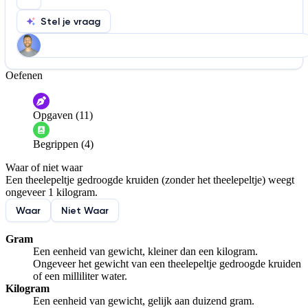
Stel je vraag
Oefenen
Help ons de video te verbeteren
De audio is slecht
De uitleg is onduidelijk
Opgaven (11)
Informatie is onjuist
Er mist informatie
Begrippen (4)
De docent is te langdradig
Waar of niet waar
De uitleg gaat te langzaam
De uitleg gaat te snel
Een theelepeltje gedroogde kruiden (zonder het theelepeltje) weegt
Afspelen werkte niet
Iets anders
ongeveer 1 kilogram.
Waar
Niet Waar
Gram
Een eenheid van gewicht, kleiner dan een kilogram.
Ongeveer het gewicht van een theelepeltje gedroogde kruiden
of een milliliter water.
Kilogram
Een eenheid van gewicht, gelijk aan duizend gram.