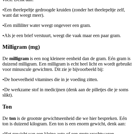
•
Een theelepeltje gedroogde kruiden (zonder het theelepeltje zelf,
want dat weegt meer).
•
Een milliliter water weegt ongeveer een gram.
•
Als je een brief verstuurt, weegt die vaak maar een paar gram.
Milligram (mg)
De
milligram
is een nog kleinere eenheid dan de gram. Eén gram is
duizend milligram. Een milligram is echt heel licht en wordt gebruikt
voor minuscule gewichten. Dit zie je bijvoorbeeld bij:
•
De hoeveelheid vitamines die in je voeding zitten.
•
De werkzame stof in medicijnen (denk aan de pilletjes die je soms
slikt).
Ton
De
ton
is de grootste gewichtseenheid die we hier bespreken. Eén
ton is duizend kilogram. Een ton is een enorm gewicht, denk aan:
•
Het gewicht van een kleine auto of een grote vrachtwagen.