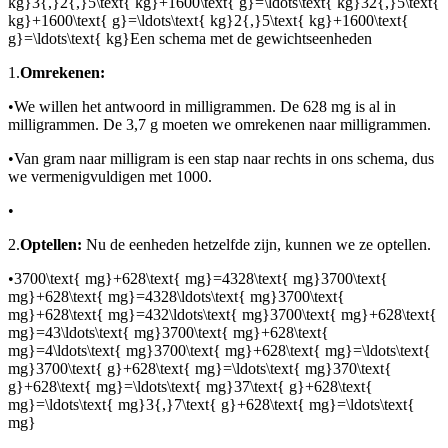
kg}3{,}2{,}5\text{ kg}+1600\text{ g}=\ldots\text{ kg}32{,}5\text{
kg}+1600\text{ g}=\ldots\text{ kg}2{,}5\text{ kg}+1600\text{
g}=\ldots\text{ kg}Een schema met de gewichtseenheden
1.
Omrekenen:
•
We willen het antwoord in milligrammen. De 628 mg is al in
milligrammen. De 3,7 g moeten we omrekenen naar milligrammen.
•
Van gram naar milligram is een stap naar rechts in ons schema, dus
we vermenigvuldigen met 1000.
•
2.
Optellen:
Nu de eenheden hetzelfde zijn, kunnen we ze optellen.
•
3700\text{ mg}+628\text{ mg}=4328\text{ mg}3700\text{
mg}+628\text{ mg}=4328\ldots\text{ mg}3700\text{
mg}+628\text{ mg}=432\ldots\text{ mg}3700\text{ mg}+628\text{
mg}=43\ldots\text{ mg}3700\text{ mg}+628\text{
mg}=4\ldots\text{ mg}3700\text{ mg}+628\text{ mg}=\ldots\text{
mg}3700\text{ g}+628\text{ mg}=\ldots\text{ mg}370\text{
g}+628\text{ mg}=\ldots\text{ mg}37\text{ g}+628\text{
mg}=\ldots\text{ mg}3{,}7\text{ g}+628\text{ mg}=\ldots\text{
mg}