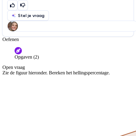
Stel je vraag
Oefenen
Help ons de video te verbeteren
De audio is slecht
De uitleg is onduidelijk
Opgaven (2)
Informatie is onjuist
Er mist informatie
Open vraag
De docent is te langdradig
Zie de figuur hieronder. Bereken het hellingspercentage.
De uitleg gaat te langzaam
De uitleg gaat te snel
Afspelen werkte niet
Iets anders