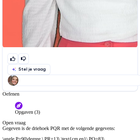
Stel je vraag
Oefenen
Help ons de video te verbeteren
De audio is slecht
De uitleg is onduidelijk
Opgaven (3)
Informatie is onjuist
Er mist informatie
Open vraag
De docent is te langdradig
Gegeven is de driehoek PQR met de volgende gegevens:
De uitleg gaat te langzaam
De uitleg gaat te snel
\angle P=90\degree,\ PR=13\ \text{cm en}\ PQ=83\