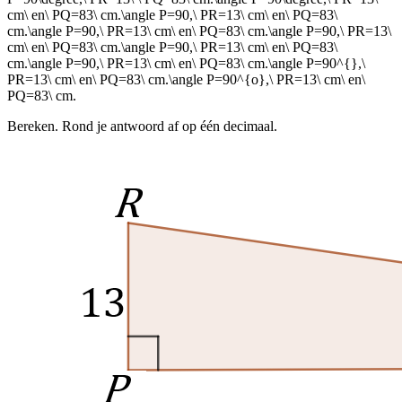
cm\ en\ PQ=83\ cm.\angle P=90,\ PR=13\ cm\ en\ PQ=83\
cm.\angle P=90,\ PR=13\ cm\ en\ PQ=83\ cm.\angle P=90,\ PR=13\
cm\ en\ PQ=83\ cm.\angle P=90,\ PR=13\ cm\ en\ PQ=83\
cm.\angle P=90,\ PR=13\ cm\ en\ PQ=83\ cm.\angle P=90^{},\
PR=13\ cm\ en\ PQ=83\ cm.\angle P=90^{o},\ PR=13\ cm\ en\
PQ=83\ cm.
Bereken
. Rond je antwoord af op één decimaal.