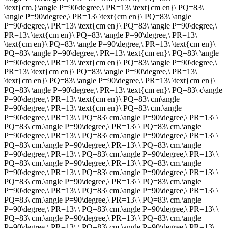
\text{cm.}\angle P=90\degree,\ PR=13\ \text{cm en}\ PQ=83\
Afspelen werkte niet
Iets anders
\angle P=90\degree,\ PR=13\ \text{cm en}\ PQ=83\ \angle
P=90\degree,\ PR=13\ \text{cm en}\ PQ=83\ \angle P=90\degree,\
PR=13\ \text{cm en}\ PQ=83\ \angle P=90\degree,\ PR=13\
\text{cm en}\ PQ=83\ \angle P=90\degree,\ PR=13\ \text{cm en}\
PQ=83\ \angle P=90\degree,\ PR=13\ \text{cm en}\ PQ=83\ \angle
P=90\degree,\ PR=13\ \text{cm en}\ PQ=83\ \angle P=90\degree,\
PR=13\ \text{cm en}\ PQ=83\ \angle P=90\degree,\ PR=13\
\text{cm en}\ PQ=83\ \angle P=90\degree,\ PR=13\ \text{cm en}\
PQ=83\ \angle P=90\degree,\ PR=13\ \text{cm en}\ PQ=83\ c\angle
P=90\degree,\ PR=13\ \text{cm en}\ PQ=83\ cm\angle
P=90\degree,\ PR=13\ \text{cm en}\ PQ=83\ cm.\angle
P=90\degree,\ PR=13\ \ PQ=83\ cm.\angle P=90\degree,\ PR=13\ \
PQ=83\ cm.\angle P=90\degree,\ PR=13\ \ PQ=83\ cm.\angle
P=90\degree,\ PR=13\ \ PQ=83\ cm.\angle P=90\degree,\ PR=13\ \
PQ=83\ cm.\angle P=90\degree,\ PR=13\ \ PQ=83\ cm.\angle
P=90\degree,\ PR=13\ \ PQ=83\ cm.\angle P=90\degree,\ PR=13\ \
PQ=83\ cm.\angle P=90\degree,\ PR=13\ \ PQ=83\ cm.\angle
P=90\degree,\ PR=13\ \ PQ=83\ cm.\angle P=90\degree,\ PR=13\ \
PQ=83\ cm.\angle P=90\degree,\ PR=13\ \ PQ=83\ cm.\angle
P=90\degree,\ PR=13\ \ PQ=83\ cm.\angle P=90\degree,\ PR=13\ \
PQ=83\ cm.\angle P=90\degree,\ PR=13\ \ PQ=83\ cm.\angle
P=90\degree,\ PR=13\ \ PQ=83\ cm.\angle P=90\degree,\ PR=13\ \
PQ=83\ cm.\angle P=90\degree,\ PR=13\ \ PQ=83\ cm.\angle
P=90\degree,\ PR=13\ \ PQ=83\ cm.\angle P=90\degree,\ PR=13\