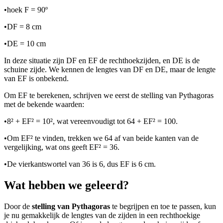
•
hoek F = 90º
•
DF = 8 cm
•
DE = 10 cm
In deze situatie zijn DF en EF de rechthoekzijden, en DE is de
schuine zijde. We kennen de lengtes van DF en DE, maar de lengte
van EF is onbekend.
Om EF te berekenen, schrijven we eerst de stelling van Pythagoras
met de bekende waarden:
•
8² + EF² = 10², wat vereenvoudigt tot 64 + EF² = 100.
•
Om EF² te vinden, trekken we 64 af van beide kanten van de
vergelijking, wat ons geeft EF² = 36.
•
De vierkantswortel van 36 is 6, dus EF is 6 cm.
Wat hebben we geleerd?
Door de
stelling van Pythagoras
te begrijpen en toe te passen, kun
je nu gemakkelijk de lengtes van de zijden in een rechthoekige