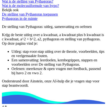
Wat is de stelling van Pythagoras?
Wat is de molecuulformule van hypo?
Bekijk ook
De stelling van Pythagoras toepassen
Pythagoras in de ruimte
De stelling van Pythagoras
: uitleg, samenvatting en oefenen
Krijg de beste uitleg over a kwadraat, a kwadraat plus b kwadraat is
c kwadraat, a^2 + b^2, a2, pythagoras en stelling van pythagoras.
Op deze pagina vind je:
Uitleg: stap-voor-stap uitleg over de theorie, voorbeelden, tips
en veelgemaakte fouten.
Een samenvatting: leerdoelen, kernbegrippen, stappen en
voorbeelden over
De stelling van Pythagoras
.
Oefenen: meerkeuze & open vragen met feedback, passend
bij
havo 2 en vwo 2
.
Ondersteund door Ainstein, onze AI-hulp die je vragen stap voor
stap beantwoordt.
4,8