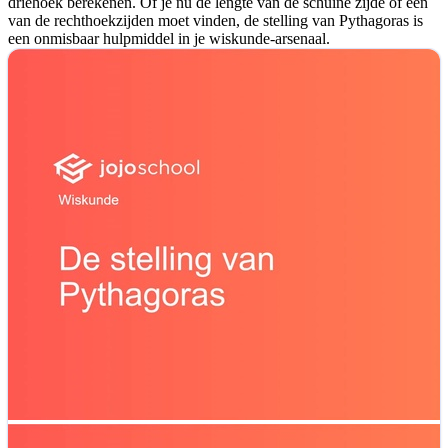
driehoek berekenen. Of je nu de lengte van de schuine zijde of een
van de rechthoekzijden moet vinden, de stelling van Pythagoras is
een onmisbaar hulpmiddel in je wiskunde-arsenaal.