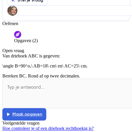
Stel je vraag
Oefenen
Help ons de video te verbeteren
De audio is slecht
De uitleg is onduidelijk
Opgaven (2)
Informatie is onjuist
Er mist informatie
Open vraag
De docent is te langdradig
Van driehoek ABC is gegeven:
De uitleg gaat te langzaam
De uitleg gaat te snel
\angle B=90^o,\ AB=18\ cm\ en\ AC=25\ cm.
Afspelen werkte niet
Iets anders
Bereken BC. Rond af op twee decimalen.
Maak opgaven
Veelgestelde vragen
Hoe controleer je of een driehoek rechthoekig is?