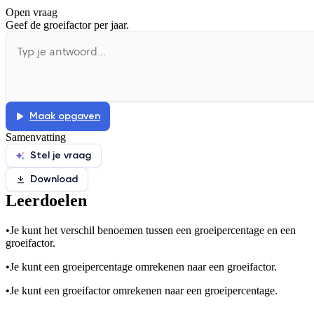
Open vraag
De docent is te langdradig
Geef de groeifactor per jaar.
De uitleg gaat te langzaam
De uitleg gaat te snel
Afspelen werkte niet
Iets anders
Maak opgaven
Samenvatting
Stel je vraag
Download
Leerdoelen
•
Je kunt het verschil benoemen tussen een groeipercentage en een
groeifactor.
•
Je kunt een groeipercentage omrekenen naar een groeifactor.
•
Je kunt een groeifactor omrekenen naar een groeipercentage.