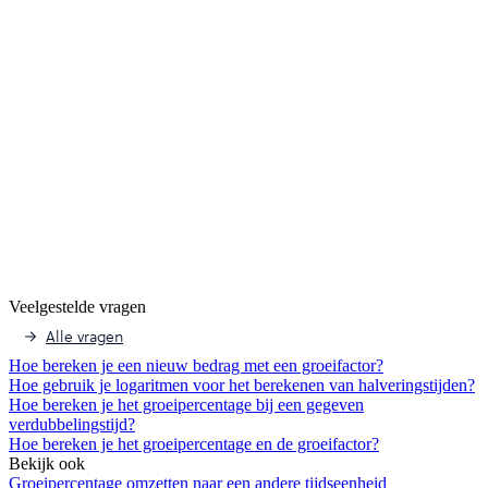
Veelgestelde vragen
Alle vragen
Hoe bereken je een nieuw bedrag met een groeifactor?
Hoe gebruik je logaritmen voor het berekenen van halveringstijden?
Hoe bereken je het groeipercentage bij een gegeven
verdubbelingstijd?
Hoe bereken je het groeipercentage en de groeifactor?
Bekijk ook
Groeipercentage omzetten naar een andere tijdseenheid