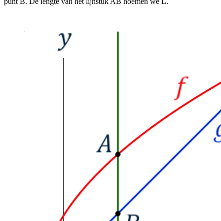
punt B. De lengte van het lijnstuk AB noemen we L.