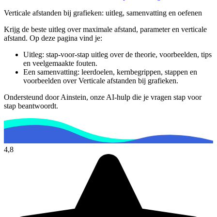
Informatie is onjuist
Er mist informatie
Verticale afstanden bij grafieken
: uitleg, samenvatting en oefenen
De docent is te langdradig
Krijg de beste uitleg over maximale afstand, parameter en verticale
De uitleg gaat te langzaam
De uitleg gaat te snel
afstand.
Op deze pagina vind je:
Afspelen werkte niet
Iets anders
Uitleg: stap-voor-stap uitleg over de theorie, voorbeelden, tips
en veelgemaakte fouten.
Een samenvatting: leerdoelen, kernbegrippen, stappen en
voorbeelden over
Verticale afstanden bij grafieken
.
Ondersteund door Ainstein, onze AI-hulp die je vragen stap voor
stap beantwoordt.
4,8