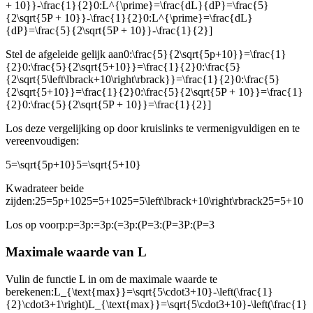
+ 10}}-\frac{1}{2}0:L^{\prime}=\frac{dL}{dP}=\frac{5}
{2\sqrt{5P + 10}}-\frac{1}{2}0:L^{\prime}=\frac{dL}
{dP}=\frac{5}{2\sqrt{5P + 10}}-\frac{1}{2}]
Stel de afgeleide gelijk aan
0:\frac{5}{2\sqrt{5p+10}}=\frac{1}
{2}0:\frac{5}{2\sqrt{5+10}}=\frac{1}{2}0:\frac{5}
{2\sqrt{5\left\lbrack+10\right\rbrack}}=\frac{1}{2}0:\frac{5}
{2\sqrt{5+10}}=\frac{1}{2}0:\frac{5}{2\sqrt{5P + 10}}=\frac{1}
{2}0:\frac{5}{2\sqrt{5P + 10}}=\frac{1}{2}]
Los deze vergelijking op door kruislinks te vermenigvuldigen en te
vereenvoudigen:
5=\sqrt{5p+10}5=\sqrt{5+10}
Kwadrateer beide
zijden:
25=5p+1025=5+1025=5\left\lbrack+10\right\rbrack25=5+10
Los op voor
p:p=3p:=3p:(=3p:(P=3:(P=3P:(P=3
Maximale waarde van L
Vul
in de functie L in om de maximale waarde te
berekenen:
L_{\text{max}}=\sqrt{5\cdot3+10}-\left(\frac{1}
{2}\cdot3+1\right)L_{\text{max}}=\sqrt{5\cdot3+10}-\left(\frac{1}