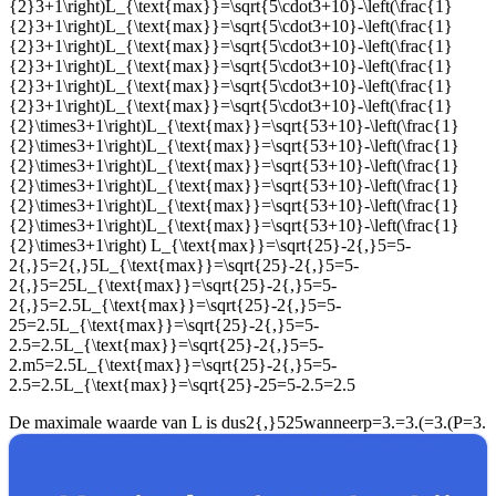
{2}3+1\right)L_{\text{max}}=\sqrt{5\cdot3+10}-\left(\frac{1}
{2}3+1\right)L_{\text{max}}=\sqrt{5\cdot3+10}-\left(\frac{1}
{2}3+1\right)L_{\text{max}}=\sqrt{5\cdot3+10}-\left(\frac{1}
{2}3+1\right)L_{\text{max}}=\sqrt{5\cdot3+10}-\left(\frac{1}
{2}3+1\right)L_{\text{max}}=\sqrt{5\cdot3+10}-\left(\frac{1}
{2}3+1\right)L_{\text{max}}=\sqrt{5\cdot3+10}-\left(\frac{1}
{2}\times3+1\right)L_{\text{max}}=\sqrt{53+10}-\left(\frac{1}
{2}\times3+1\right)L_{\text{max}}=\sqrt{53+10}-\left(\frac{1}
{2}\times3+1\right)L_{\text{max}}=\sqrt{53+10}-\left(\frac{1}
{2}\times3+1\right)L_{\text{max}}=\sqrt{53+10}-\left(\frac{1}
{2}\times3+1\right)L_{\text{max}}=\sqrt{53+10}-\left(\frac{1}
{2}\times3+1\right)L_{\text{max}}=\sqrt{53+10}-\left(\frac{1}
{2}\times3+1\right)
L_{\text{max}}=\sqrt{25}-2{,}5=5-
2{,}5=2{,}5L_{\text{max}}=\sqrt{25}-2{,}5=5-
2{,}5=25L_{\text{max}}=\sqrt{25}-2{,}5=5-
2{,}5=2.5L_{\text{max}}=\sqrt{25}-2{,}5=5-
25=2.5L_{\text{max}}=\sqrt{25}-2{,}5=5-
2.5=2.5L_{\text{max}}=\sqrt{25}-2{,}5=5-
2.m5=2.5L_{\text{max}}=\sqrt{25}-2{,}5=5-
2.5=2.5L_{\text{max}}=\sqrt{25}-25=5-2.5=2.5
De maximale waarde van L is dus
2{,}525
wanneer
p=3.=3.(=3.(P=3.