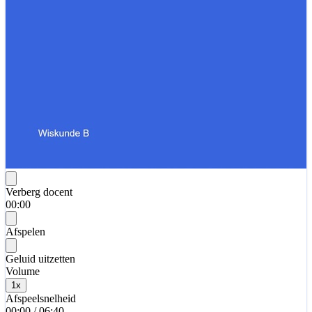
Verberg docent
00:00
Afspelen
Geluid uitzetten
Volume
1
x
Afspeelsnelheid
00:00
/
06:40