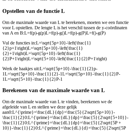
Opstellen van de functie L
Om de maximale waarde van L te berekenen, moeten we een functie
voor L opstellen. De lengte L is het verschil tussen de y-coördinaten
van A en B:
L=f(p)-g(p)L=f(p)-g()L=f(p)-g(P)L=f()-g(P)
Vul de functies in:
L=\sqrt{5p+10}-\left(\frac{1}
{2}p+1\right)L=\sqrt{5p+10}-\left(\frac{1}
{2}+1\right)L=\sqrt{5p+10}-\left(\frac{1}
{2}P+1\right)L=\sqrt{5+10}-\left(\frac{1}{2}P+1\right)
Werk de haakjes uit:
L=\sqrt{5p+10}-\frac{1}{2}p-
1L=\sqrt{5p+10}-\frac{1}{2}-1L=\sqrt{5p+10}-\frac{1}{2}P-
1L=\sqrt{5+10}-\frac{1}{2}P-1
Berekenen van de maximale waarde van L
Om de maximale waarde van L te vinden, berekenen we de
afgeleide van L en stellen we deze gelijk
aan
0:L^{\prime}=\frac{dL}{dp}=\frac{5}{2\sqrt{5p+10}}-
\frac{1}{2}0:L^{\prime}=\frac{dL}{dp}=\frac{5}{2\sqrt{5+10}}-
\frac{1}{2}0:L^{\prime}=\frac{dL}{dp}=\frac{5}{2\sqrt{5P +
10}}-\frac{1}{2}0:L^{\prime}=\frac{dL}{d}=\frac{5}{2\sqrt{5P