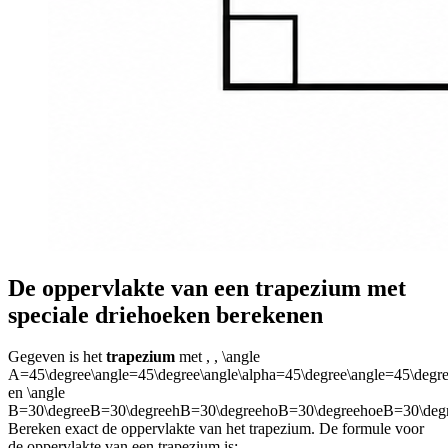
De oppervlakte van een trapezium met
speciale driehoeken berekenen
Gegeven is het
trapezium
met
,
,
\angle
A=45\degree\angle=45\degree\angle\alpha=45\degree\angle=45\deg
en
\angle
B=30\degreeB=30\degreehB=30\degreehoB=30\degreehoeB=30\deg
Bereken exact de oppervlakte van het trapezium. De formule voor
de oppervlakte van een trapezium is: