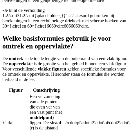
berekeningen in een gelijkbenige rechthoekige driehoek.
•
Je kunt de verhouding
1:2:\sqrt31:2:\sqrt{\placeholder{}}1:2:1:2:\surd
gebruiken bij
berekeningen in een rechthoekige driehoek met scherpe hoeken van
30^{\circ}
en
60^{\circ}6060\circ6066060\circ
.
Welke basisformules gebruik je voor
omtrek en oppervlakte?
De
omtrek
is de totale lengte van de buitenrand van een vlak figuur.
De
oppervlakte
is de grootte van het gebied binnen een vlak figuur.
Voor verschillende
vlakke figuren
gelden specifieke formules voor
de omtrek en oppervlakte. Hieronder staan de formules die worden
herhaald in de les.
Figuur
Omschrijving
Een verzameling
van alle punten
die even ver van
een vast punt (het
middelpunt
)
Cirkel
liggen. De
straal
2\cdot\pi\cdot r2\cdot\pi\cdot2\cdo
(
r
) is de afstand