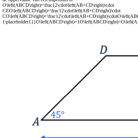
O\left(ABCD\right)=\frac12\cdot\left(AB+CD\right)\cdot
CEO\left(ABCD\right)=\frac12\cdot\left(AB+CD\right)\cdot
CO\left(ABCD\right)=\frac12\cdot\left(AB+CD\right)\cdotO\left(ABCD
{\placeholder{}}O\left(ABCD\right)=1O\left(ABCD\right)=O\left(ABCD