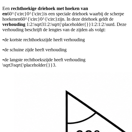
Een
rechthoekige driehoek met hoeken van
en
60^{\circ}0^{\circ}
is een speciale driehoek waarbij de scherpe
hoeken
en
60^{\circ}0^{\circ}
zijn. In deze driehoek geldt de
verhouding
1:2:\sqrt31:2:\sqrt{\placeholder{}}1:2:1:2:\surd
. Deze
verhouding beschrijft de lengtes van de zijden als volgt:
•
de kortste rechthoekszijde heeft verhouding
•
de schuine zijde heeft verhouding
•
de langste rechthoekszijde heeft verhouding
\sqrt3\sqrt{\placeholder{}}3
.