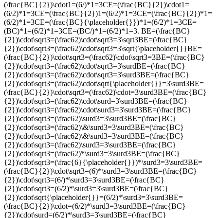
(\frac{BC}{2})\cdot1=(6/)*1=3CE=(\frac{BC}{2})\cdot1=
(6/2)*1=3CE=(\frac{BC}{2})1=(6/2)*1=3CE=(\frac{BC}{2})*1=
(6/2)*1=3CE=(\frac{BC}{\placeholder{}})*1=(6/2)*1=3CE=
(BC)*1=(6/2)*1=3CE=(BC/)*1=(6/2)*1=3
.
BE=(\frac{BC}
{2})\cdot\sqrt3=(\frac62)\cdot\sqrt3=3\sqrt3BE=(\frac{BC}
{2})\cdot\sqrt3=(\frac62)\cdot\sqrt3=3\sqrt{\placeholder{}}BE=
(\frac{BC}{2})\cdot\sqrt3=(\frac62)\cdot\sqrt3=3BE=(\frac{BC}
{2})\cdot\sqrt3=(\frac62)\cdot\sqrt3=3\surdBE=(\frac{BC}
{2})\cdot\sqrt3=(\frac62)\cdot\sqrt3=3\surd3BE=(\frac{BC}
{2})\cdot\sqrt3=(\frac62)\cdot\sqrt{\placeholder{}}=3\surd3BE=
(\frac{BC}{2})\cdot\sqrt3=(\frac62)\cdot=3\surd3BE=(\frac{BC}
{2})\cdot\sqrt3=(\frac62)\cdot\surd=3\surd3BE=(\frac{BC}
{2})\cdot\sqrt3=(\frac62)\cdot\surd3=3\surd3BE=(\frac{BC}
{2})\cdot\sqrt3=(\frac62)\surd3=3\surd3BE=(\frac{BC}
{2})\cdot\sqrt3=(\frac62)\&\surd3=3\surd3BE=(\frac{BC}
{2})\cdot\sqrt3=(\frac62)\&\surd3=3\surd3BE=(\frac{BC}
{2})\cdot\sqrt3=(\frac62)\surd3=3\surd3BE=(\frac{BC}
{2})\cdot\sqrt3=(\frac62)*\surd3=3\surd3BE=(\frac{BC}
{2})\cdot\sqrt3=(\frac{6}{\placeholder{}})*\surd3=3\surd3BE=
(\frac{BC}{2})\cdot\sqrt3=(6)*\surd3=3\surd3BE=(\frac{BC}
{2})\cdot\sqrt3=(6/)*\surd3=3\surd3BE=(\frac{BC}
{2})\cdot\sqrt3=(6/2)*\surd3=3\surd3BE=(\frac{BC}
{2})\cdot\sqrt{\placeholder{}}=(6/2)*\surd3=3\surd3BE=
(\frac{BC}{2})\cdot=(6/2)*\surd3=3\surd3BE=(\frac{BC}
{2})\cdot\surd=(6/2)*\surd3=3\surd3BE=(\frac{BC}