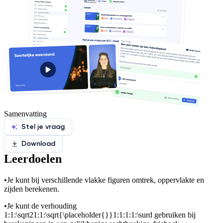
Samenvatting
Stel je vraag
Download
Leerdoelen
•
Je kunt bij verschillende vlakke figuren omtrek, oppervlakte en
zijden berekenen.
•
Je kunt de verhouding
1:1:\sqrt21:1:\sqrt{\placeholder{}}1:1:1:1:\surd
gebruiken bij