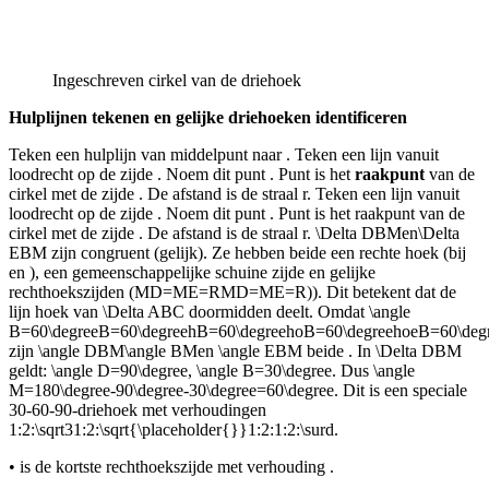
Ingeschreven cirkel van de driehoek
Hulplijnen tekenen en gelijke driehoeken identificeren
Teken een hulplijn van middelpunt
naar
. Teken een lijn vanuit
loodrecht op de zijde
. Noem dit punt
. Punt
is het
raakpunt
van de
cirkel met de zijde
. De afstand
is de straal
r
. Teken een lijn vanuit
loodrecht op de zijde
. Noem dit punt
. Punt
is het raakpunt van de
cirkel met de zijde
. De afstand
is de straal
r
.
\Delta DBM
en
\Delta
EBM
zijn congruent (gelijk). Ze hebben beide een rechte hoek (bij
en
), een gemeenschappelijke schuine zijde
en gelijke
rechthoekszijden (
MD=ME=RMD=ME=R)
). Dit betekent dat de
lijn
hoek
van
\Delta ABC
doormidden deelt. Omdat
\angle
B=60\degreeB=60\degreehB=60\degreehoB=60\degreehoeB=60\deg
zijn
\angle DBM\angle BM
en
\angle EBM
beide
. In
\Delta DBM
geldt:
\angle D=90\degree
,
\angle B=30\degree
. Dus
\angle
M=180\degree-90\degree-30\degree=60\degree
. Dit is een speciale
30-60-90-driehoek met verhoudingen
1:2:\sqrt31:2:\sqrt{\placeholder{}}1:2:1:2:\surd
.
•
is de kortste rechthoekszijde met verhouding
.