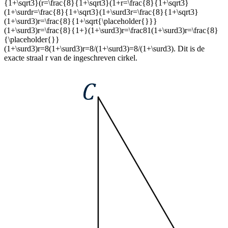
{1+\sqrt3}(r=\frac{8}{1+\sqrt3}(1+r=\frac{8}{1+\sqrt3}
(1+\surdr=\frac{8}{1+\sqrt3}(1+\surd3r=\frac{8}{1+\sqrt3}
(1+\surd3)r=\frac{8}{1+\sqrt{\placeholder{}}}
(1+\surd3)r=\frac{8}{1+}(1+\surd3)r=\frac81(1+\surd3)r=\frac{8}
{\placeholder{}}
(1+\surd3)r=8(1+\surd3)r=8/(1+\surd3)=8/(1+\surd3)
. Dit is de
exacte straal
r
van de ingeschreven cirkel.