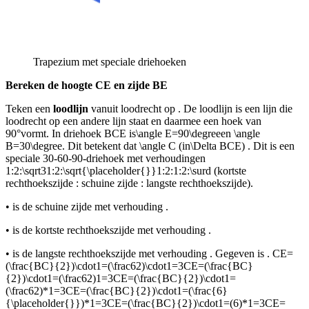
Trapezium met speciale driehoeken
Bereken de hoogte CE en zijde BE
Teken een
loodlijn
vanuit
loodrecht op
. De loodlijn is een lijn die
loodrecht op een andere lijn staat en daarmee een hoek van
90°
vormt. In driehoek BCE is
\angle E=90\degree
en
\angle
B=30\degree
. Dit betekent dat
\angle C
(in
\Delta BCE
)
. Dit is een
speciale 30-60-90-driehoek met verhoudingen
1:2:\sqrt31:2:\sqrt{\placeholder{}}1:2:1:2:\surd
(kortste
rechthoekszijde : schuine zijde : langste rechthoekszijde).
•
is de schuine zijde met verhouding
.
•
is de kortste rechthoekszijde met verhouding
.
•
is de langste rechthoekszijde met verhouding
. Gegeven is
.
CE=
(\frac{BC}{2})\cdot1=(\frac62)\cdot1=3CE=(\frac{BC}
{2})\cdot1=(\frac62)1=3CE=(\frac{BC}{2})\cdot1=
(\frac62)*1=3CE=(\frac{BC}{2})\cdot1=(\frac{6}
{\placeholder{}})*1=3CE=(\frac{BC}{2})\cdot1=(6)*1=3CE=