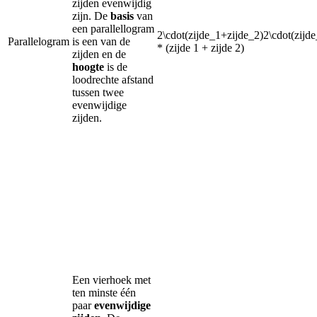
zijden evenwijdig
zijn. De
basis
van
een parallellogram
2\cdot(zijde_1+zijde_2)2\cdot(zijde
Parallelogram
is een van de
* (zijde 1 + zijde 2)
zijden en de
hoogte
is de
loodrechte afstand
tussen twee
evenwijdige
zijden.
Een vierhoek met
ten minste één
paar
evenwijdige