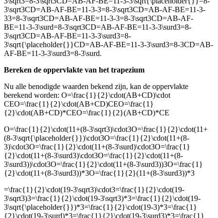
3\sqrt3=8-3\sqrt3CD=AB-AF-BE=11-3-3\sqrt{\placeholder{}}=8-
3\sqrt3CD=AB-AF-BE=11-3-3=8-3\sqrt3CD=AB-AF-BE=11-3-
33=8-3\sqrt3CD=AB-AF-BE=11-3-3=8-3\sqrt3CD=AB-AF-
BE=11-3-3\surd=8-3\sqrt3CD=AB-AF-BE=11-3-3\surd3=8-
3\sqrt3CD=AB-AF-BE=11-3-3\surd3=8-
3\sqrt{\placeholder{}}CD=AB-AF-BE=11-3-3\surd3=8-3CD=AB-
AF-BE=11-3-3\surd3=8-3\surd
.
Bereken de oppervlakte van het trapezium
Nu alle benodigde waarden bekend zijn, kan de oppervlakte
berekend worden:
O=\frac{1}{2}\cdot(AB+CD)\cdot
CEO=\frac{1}{2}\cdot(AB+CD)CEO=\frac{1}
{2}\cdot(AB+CD)*CEO=\frac{1}{2}(AB+CD)*CE
O=\frac{1}{2}\cdot(11+(8-3\sqrt3)\cdot3O=\frac{1}{2}\cdot(11+
(8-3\sqrt{\placeholder{}})\cdot3O=\frac{1}{2}\cdot(11+(8-
3)\cdot3O=\frac{1}{2}\cdot(11+(8-3\surd)\cdot3O=\frac{1}
{2}\cdot(11+(8-3\surd3)\cdot3O=\frac{1}{2}\cdot(11+(8-
3\surd3))\cdot3O=\frac{1}{2}\cdot(11+(8-3\surd3))3O=\frac{1}
{2}\cdot(11+(8-3\surd3))*3O=\frac{1}{2}(11+(8-3\surd3))*3
=\frac{1}{2}\cdot(19-3\sqrt3)\cdot3=\frac{1}{2}\cdot(19-
3\sqrt3)3=\frac{1}{2}\cdot(19-3\sqrt3)*3=\frac{1}{2}\cdot(19-
3\sqrt{\placeholder{}})*3=\frac{1}{2}\cdot(19-3)*3=\frac{1}
{2}\cdot(19-3\surd)*3=\frac{1}{2}\cdot(19-3\surd3)*3=\frac{1}