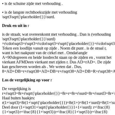
•
is de schuine zijde met verhouding
.
•
is de langste rechthoekszijde met verhouding
\sqrt3\sqrt{\placeholder{}}\surd
.
Druk
en
uit in
r
is de straal
r
, wat overeenkomt met verhouding
. Dan is
(verhouding
\sqrt3\sqrt{\placeholder{}}\surd
)
=r\cdot\sqrt3=r\sqrt3=r\cdot\sqrt3=r\sqrt{\placeholder{}}=r\cdot\s
Teken een loodlijn vanuit
op zijde
. Noem dit punt
.
is de straal
r
,
want
is het raakpunt van de cirkel met
. Omdat
\angle
A=90\degree
en
en
beide loodrecht staan op de zijden
en
, vormt het
vierkant
AFMD
een vierkant met zijden
r
. Dus
AD=rAD=
. De zijde
kan geschreven worden als
. We weten dat
. Dus,
8=AD+DB=r+r\sqrt38=AD+DB=r+r\sqrt38=AD+DB=R+r\sqrt38
Los de vergelijking op voor
r
De vergelijking is
r+r\sqrt3=8r+r\sqrt{\placeholder{}}=8r+r=8r+r\surd=8r+r\surd3=8
Haal buiten haakjes:
r(1+\sqrt3)=8r(1+\sqrt{\placeholder{}})=8r(1+)=8r(1+\surd)=8r(1+\
Deel door (
1+\sqrt31+\sqrt{\placeholder{}}1+1+\surd
):
r=\frac{8}
{1+\sqrt3}r=\frac{8}{1+\sqrt3}(r=\frac{8}{1+\sqrt3}(r=\frac{8}