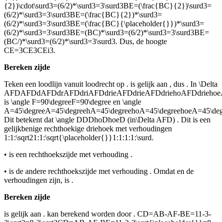
{2})\cdot\surd3=(6/2)*\surd3=3\surd3BE=(\frac{BC}{2})\surd3=
(6/2)*\surd3=3\surd3BE=(\frac{BC}{2})*\surd3=
(6/2)*\surd3=3\surd3BE=(\frac{BC}{\placeholder{}})*\surd3=
(6/2)*\surd3=3\surd3BE=(BC)*\surd3=(6/2)*\surd3=3\surd3BE=
(BC/)*\surd3=(6/2)*\surd3=3\surd3
. Dus, de hoogte
CE=3CE3CEi3
.
Bereken zijde
Teken een loodlijn
vanuit
loodrecht op
.
is gelijk aan
, dus
. In
\Delta
AFDAFDdAFDdrAFDdriAFDdrieAFDdrieAFDdriehoAFDdrieho
is
\angle F=90\degreeF=90\degree
en
\angle
A=45\degreeA=45\degreehA=45\degreehoA=45\degreehoeA=45\deg
Dit betekent dat
\angle DDDhoDhoeD
(in
\Delta AFD
)
. Dit is een
gelijkbenige rechthoekige driehoek met verhoudingen
1:1:\sqrt21:1:\sqrt{\placeholder{}}1:1:1:1:\surd
.
•
is een rechthoekszijde met verhouding
.
•
is de andere rechthoekszijde met verhouding
. Omdat
en de
verhoudingen
zijn, is
.
Bereken zijde
is gelijk aan
.
kan berekend worden door
.
CD=AB-AF-BE=11-3-