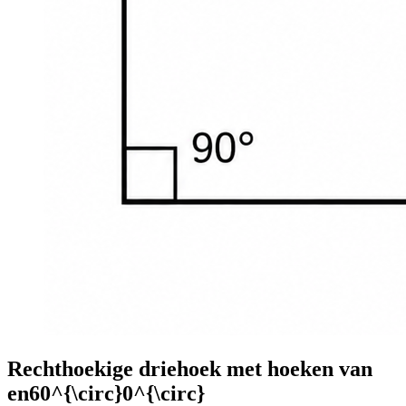
Rechthoekige driehoek met hoeken van
en
60^{\circ}0^{\circ}