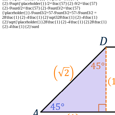
{2}-9\sqrt{\placeholder{}}/2=\frac{57}{2}-9/2=\frac{57}
{2}-9\surd/2=\frac{57}{2}-9\surd3/2=\frac{57}
{\placeholder{}}-9\surd3/2=57-9\surd3/2=57/-9\surd3/2
=
28\frac{1}{2}-4\frac{1}{2}\sqrt328\frac{1}{2}-4\frac{1}
{2}\sqrt{\placeholder{}}28\frac{1}{2}-4\frac{1}{2}28\frac{1}
{2}-4\frac{1}{2}\surd