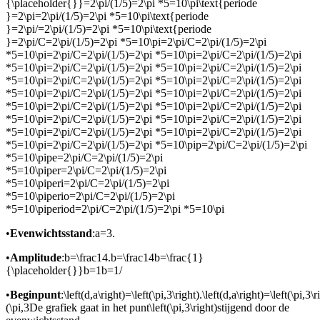
{\placeholder{}}=2\pi/(1/5)=2\pi *5=10\pi\text{periode
}=2\pi=2\pi/(1/5)=2\pi *5=10\pi\text{periode
}=2\pi/=2\pi/(1/5)=2\pi *5=10\pi\text{periode
}=2\pi/C=2\pi/(1/5)=2\pi *5=10\pi=2\pi/C=2\pi/(1/5)=2\pi
*5=10\pi=2\pi/C=2\pi/(1/5)=2\pi *5=10\pi=2\pi/C=2\pi/(1/5)=2\pi
*5=10\pi=2\pi/C=2\pi/(1/5)=2\pi *5=10\pi=2\pi/C=2\pi/(1/5)=2\pi
*5=10\pi=2\pi/C=2\pi/(1/5)=2\pi *5=10\pi=2\pi/C=2\pi/(1/5)=2\pi
*5=10\pi=2\pi/C=2\pi/(1/5)=2\pi *5=10\pi=2\pi/C=2\pi/(1/5)=2\pi
*5=10\pi=2\pi/C=2\pi/(1/5)=2\pi *5=10\pi=2\pi/C=2\pi/(1/5)=2\pi
*5=10\pi=2\pi/C=2\pi/(1/5)=2\pi *5=10\pi=2\pi/C=2\pi/(1/5)=2\pi
*5=10\pi=2\pi/C=2\pi/(1/5)=2\pi *5=10\pi=2\pi/C=2\pi/(1/5)=2\pi
*5=10\pi=2\pi/C=2\pi/(1/5)=2\pi *5=10\pip=2\pi/C=2\pi/(1/5)=2\pi
*5=10\pipe=2\pi/C=2\pi/(1/5)=2\pi
*5=10\piper=2\pi/C=2\pi/(1/5)=2\pi
*5=10\piperi=2\pi/C=2\pi/(1/5)=2\pi
*5=10\piperio=2\pi/C=2\pi/(1/5)=2\pi
*5=10\piperiod=2\pi/C=2\pi/(1/5)=2\pi *5=10\pi
•
Evenwichtsstand
:
a=3.
•
Amplitude
:
b=\frac14.b=\frac14b=\frac{1}
{\placeholder{}}b=1b=1/
•
Beginpunt
:
\left(d,a\right)=\left(\pi,3\right).\left(d,a\right)=\left(\pi,3
(\pi,3
De grafiek gaat in het punt
\left(\pi,3\right)
stijgend door de