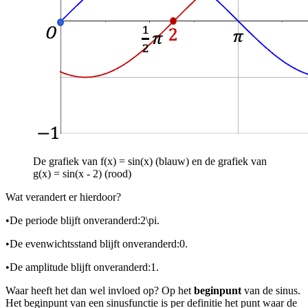
De grafiek van f(x) = sin(x) (blauw) en de grafiek van
g(x) = sin(x - 2) (rood)
Wat verandert er hierdoor?
•
De periode blijft onveranderd:
2\pi.
•
De evenwichtsstand blijft onveranderd:
0.
•
De amplitude blijft onveranderd:
1.
Waar heeft het dan wel invloed op? Op het
beginpunt
van de sinus.
Het beginpunt van een sinusfunctie is per definitie het punt waar de