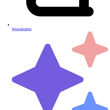
Woordenlijst