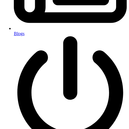
Blogs