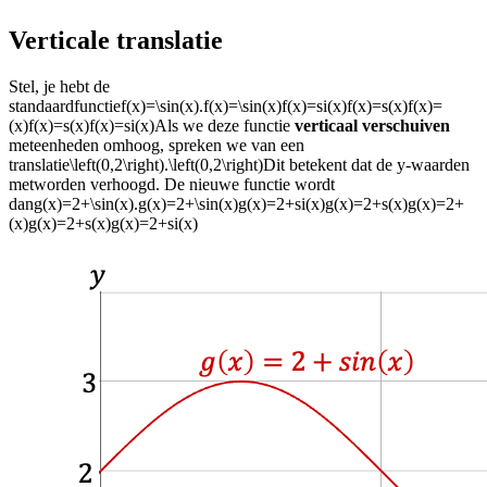
Verticale translatie
Stel, je hebt de
standaardfunctie
f(x)=\sin(x).f(x)=\sin(x)f(x)=si(x)f(x)=s(x)f(x)=
(x)f(x)=s(x)f(x)=si(x)
Als we deze functie
verticaal verschuiven
met
eenheden omhoog, spreken we van een
translatie
\left(0,2\right).\left(0,2\right)
Dit betekent dat de y-waarden
met
worden verhoogd. De nieuwe functie wordt
dan
g(x)=2+\sin(x).g(x)=2+\sin(x)g(x)=2+si(x)g(x)=2+s(x)g(x)=2+
(x)g(x)=2+s(x)g(x)=2+si(x)