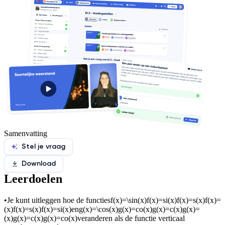
Samenvatting
Stel je vraag
Download
Leerdoelen
•
Je kunt uitleggen hoe de functies
f(x)=\sin(x)f(x)=si(x)f(x)=s(x)f(x)=
(x)f(x)=s(x)f(x)=si(x)
en
g(x)=\cos(x)g(x)=co(x)g(x)=c(x)g(x)=
(x)g(x)=c(x)g(x)=co(x)
veranderen als de functie verticaal