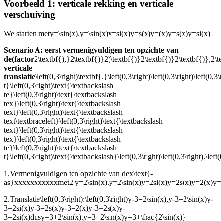
Voorbeeld 1: verticale rekking en verticale
verschuiving
We starten met
y=\sin(x).y=\sin(x)y=si(x)y=s(x)y=(x)y=s(x)y=si(x)
Scenario A: eerst vermenigvuldigen ten opzichte van
de
(factor
2\textbf{),}2\textbf{)}2)\textbf{)}2\textbf{)}2\textbf{)},
verticale
translatie
\left(0,3\right)\textbf{.}\left(0,3\right)\left(0,3\right)\left(0,3
t}\left(0,3\right)\text{\textbackslash
te}\left(0,3\right)\text{\textbackslash
tex}\left(0,3\right)\text{\textbackslash
text}\left(0,3\right)\text{\textbackslash
text\textbraceleft}\left(0,3\right)\text{\textbackslash
text}\left(0,3\right)\text{\textbackslash
tex}\left(0,3\right)\text{\textbackslash
te}\left(0,3\right)\text{\textbackslash
t}\left(0,3\right)\text{\textbackslash}\left(0,3\right)\left(0,3\right).\left(
1.
Vermenigvuldigen ten opzichte van de
x\text{-
as}xxxxxxxxxxx
met
2:
y=2\sin(x).y=2\sin(x)y=2si(x)y=2s(x)y=2(x)y=
2.
Translatie
\left(0,3\right):\left(0,3\right)
y-3=2\sin(x),y-3=2\sin(x)y-
3=2si(x)y-3=2s(x)y-3=2(x)y-3=2s(x)y-
3=2si(x)
dus
y=3+2\sin(x).y=3+2\sin(x)y=3+\frac{2\sin(x)}