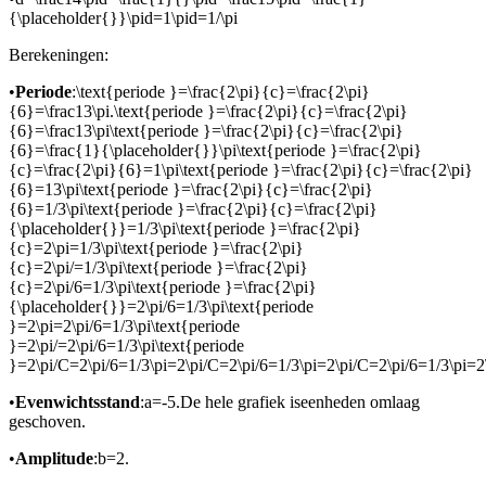
{\placeholder{}}\pid=1\pid=1/\pi
Berekeningen:
•
Periode
:
\text{periode }=\frac{2\pi}{c}=\frac{2\pi}
{6}=\frac13\pi.\text{periode }=\frac{2\pi}{c}=\frac{2\pi}
{6}=\frac13\pi\text{periode }=\frac{2\pi}{c}=\frac{2\pi}
{6}=\frac{1}{\placeholder{}}\pi\text{periode }=\frac{2\pi}
{c}=\frac{2\pi}{6}=1\pi\text{periode }=\frac{2\pi}{c}=\frac{2\pi}
{6}=13\pi\text{periode }=\frac{2\pi}{c}=\frac{2\pi}
{6}=1/3\pi\text{periode }=\frac{2\pi}{c}=\frac{2\pi}
{\placeholder{}}=1/3\pi\text{periode }=\frac{2\pi}
{c}=2\pi=1/3\pi\text{periode }=\frac{2\pi}
{c}=2\pi/=1/3\pi\text{periode }=\frac{2\pi}
{c}=2\pi/6=1/3\pi\text{periode }=\frac{2\pi}
{\placeholder{}}=2\pi/6=1/3\pi\text{periode
}=2\pi=2\pi/6=1/3\pi\text{periode
}=2\pi/=2\pi/6=1/3\pi\text{periode
}=2\pi/C=2\pi/6=1/3\pi=2\pi/C=2\pi/6=1/3\pi=2\pi/C=2\pi/6=1/3\pi=2
•
Evenwichtsstand
:
a=-5.
De hele grafiek is
eenheden omlaag
geschoven.
•
Amplitude
:
b=2.