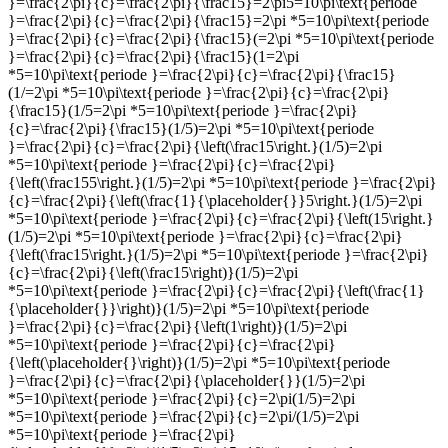
}=\frac{2\pi}{c}=\frac{2\pi}{\frac15}=2\pi5=10\pi\text{periode
}=\frac{2\pi}{c}=\frac{2\pi}{\frac15}=2\pi *5=10\pi\text{periode
}=\frac{2\pi}{c}=\frac{2\pi}{\frac15}(=2\pi *5=10\pi\text{periode
}=\frac{2\pi}{c}=\frac{2\pi}{\frac15}(1=2\pi
*5=10\pi\text{periode }=\frac{2\pi}{c}=\frac{2\pi}{\frac15}
(1/=2\pi *5=10\pi\text{periode }=\frac{2\pi}{c}=\frac{2\pi}
{\frac15}(1/5=2\pi *5=10\pi\text{periode }=\frac{2\pi}
{c}=\frac{2\pi}{\frac15}(1/5)=2\pi *5=10\pi\text{periode
}=\frac{2\pi}{c}=\frac{2\pi}{\left(\frac15\right.}(1/5)=2\pi
*5=10\pi\text{periode }=\frac{2\pi}{c}=\frac{2\pi}
{\left(\frac155\right.}(1/5)=2\pi *5=10\pi\text{periode }=\frac{2\pi}
{c}=\frac{2\pi}{\left(\frac{1}{\placeholder{}}5\right.}(1/5)=2\pi
*5=10\pi\text{periode }=\frac{2\pi}{c}=\frac{2\pi}{\left(15\right.}
(1/5)=2\pi *5=10\pi\text{periode }=\frac{2\pi}{c}=\frac{2\pi}
{\left(\frac15\right.}(1/5)=2\pi *5=10\pi\text{periode }=\frac{2\pi}
{c}=\frac{2\pi}{\left(\frac15\right)}(1/5)=2\pi
*5=10\pi\text{periode }=\frac{2\pi}{c}=\frac{2\pi}{\left(\frac{1}
{\placeholder{}}\right)}(1/5)=2\pi *5=10\pi\text{periode
}=\frac{2\pi}{c}=\frac{2\pi}{\left(1\right)}(1/5)=2\pi
*5=10\pi\text{periode }=\frac{2\pi}{c}=\frac{2\pi}
{\left(\placeholder{}\right)}(1/5)=2\pi *5=10\pi\text{periode
}=\frac{2\pi}{c}=\frac{2\pi}{\placeholder{}}(1/5)=2\pi
*5=10\pi\text{periode }=\frac{2\pi}{c}=2\pi(1/5)=2\pi
*5=10\pi\text{periode }=\frac{2\pi}{c}=2\pi/(1/5)=2\pi
*5=10\pi\text{periode }=\frac{2\pi}