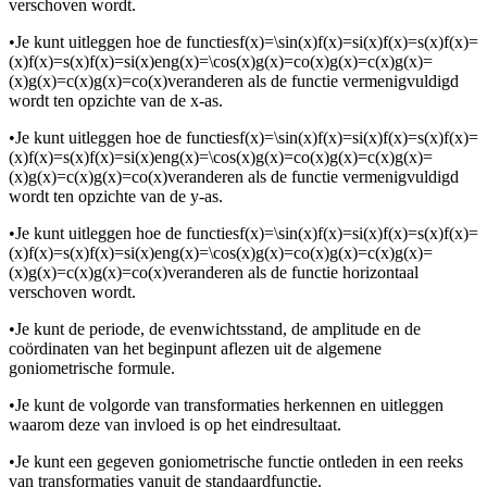
verschoven wordt.
•
Je kunt uitleggen hoe de functies
f(x)=\sin(x)f(x)=si(x)f(x)=s(x)f(x)=
(x)f(x)=s(x)f(x)=si(x)
en
g(x)=\cos(x)g(x)=co(x)g(x)=c(x)g(x)=
(x)g(x)=c(x)g(x)=co(x)
veranderen als de functie vermenigvuldigd
wordt ten opzichte van de x-as.
•
Je kunt uitleggen hoe de functies
f(x)=\sin(x)f(x)=si(x)f(x)=s(x)f(x)=
(x)f(x)=s(x)f(x)=si(x)
en
g(x)=\cos(x)g(x)=co(x)g(x)=c(x)g(x)=
(x)g(x)=c(x)g(x)=co(x)
veranderen als de functie vermenigvuldigd
wordt ten opzichte van de y-as.
•
Je kunt uitleggen hoe de functies
f(x)=\sin(x)f(x)=si(x)f(x)=s(x)f(x)=
(x)f(x)=s(x)f(x)=si(x)
en
g(x)=\cos(x)g(x)=co(x)g(x)=c(x)g(x)=
(x)g(x)=c(x)g(x)=co(x)
veranderen als de functie horizontaal
verschoven wordt.
•
Je kunt de periode, de evenwichtsstand, de amplitude en de
coördinaten van het beginpunt aflezen uit de algemene
goniometrische formule.
•
Je kunt de volgorde van transformaties herkennen en uitleggen
waarom deze van invloed is op het eindresultaat.
•
Je kunt een gegeven goniometrische functie ontleden in een reeks
van transformaties vanuit de standaardfunctie.