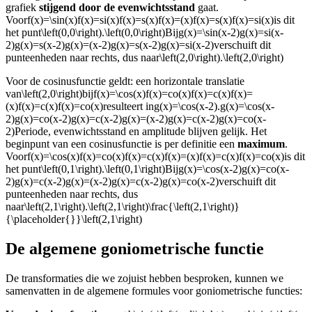
grafiek
stijgend door de evenwichtsstand
gaat.
Voor
f(x)=\sin(x)f(x)=si(x)f(x)=s(x)f(x)=(x)f(x)=s(x)f(x)=si(x)
is dit
het punt
\left(0,0\right).\left(0,0\right)
Bij
g(x)=\sin(x-2)g(x)=si(x-
2)g(x)=s(x-2)g(x)=(x-2)g(x)=s(x-2)g(x)=si(x-2)
verschuift dit
punt
eenheden naar rechts, dus naar
\left(2,0\right).\left(2,0\right)
Voor de cosinusfunctie geldt: een horizontale translatie
van
\left(2,0\right)
bij
f(x)=\cos(x)f(x)=co(x)f(x)=c(x)f(x)=
(x)f(x)=c(x)f(x)=co(x)
resulteert in
g(x)=\cos(x-2).g(x)=\cos(x-
2)g(x)=co(x-2)g(x)=c(x-2)g(x)=(x-2)g(x)=c(x-2)g(x)=co(x-
2)
Periode, evenwichtsstand en amplitude blijven gelijk. Het
beginpunt van een cosinusfunctie is per definitie een
maximum
.
Voor
f(x)=\cos(x)f(x)=co(x)f(x)=c(x)f(x)=(x)f(x)=c(x)f(x)=co(x)
is dit
het punt
\left(0,1\right).\left(0,1\right)
Bij
g(x)=\cos(x-2)g(x)=co(x-
2)g(x)=c(x-2)g(x)=(x-2)g(x)=c(x-2)g(x)=co(x-2)
verschuift dit
punt
eenheden naar rechts, dus
naar
\left(2,1\right).\left(2,1\right)\frac{\left(2,1\right)}
{\placeholder{}}\left(2,1\right)
De algemene goniometrische functie
De transformaties die we zojuist hebben besproken, kunnen we
samenvatten in de algemene formules voor goniometrische functies: