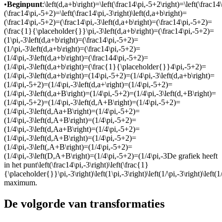
•
Beginpunt
:
\left(d,a+b\right)=\left(\frac14\pi,-5+2\right)=\left(\frac14
(\frac14\pi,-5+2)=\left(\frac14\pi,-3\right)\left(d,a+b\right)=
(\frac14\pi,-5+2)=(\frac14\pi,-3\left(d,a+b\right)=(\frac14\pi,-5+2)=
(\frac{1}{\placeholder{}}\pi,-3\left(d,a+b\right)=(\frac14\pi,-5+2)=
(1\pi,-3\left(d,a+b\right)=(\frac14\pi,-5+2)=
(1/\pi,-3\left(d,a+b\right)=(\frac14\pi,-5+2)=
(1/4\pi,-3\left(d,a+b\right)=(\frac144\pi,-5+2)=
(1/4\pi,-3\left(d,a+b\right)=(\frac{1}{\placeholder{}}4\pi,-5+2)=
(1/4\pi,-3\left(d,a+b\right)=(14\pi,-5+2)=(1/4\pi,-3\left(d,a+b\right)=
(1/4\pi,-5+2)=(1/4\pi,-3\left(d,a+\right)=(1/4\pi,-5+2)=
(1/4\pi,-3\left(d,a+B\right)=(1/4\pi,-5+2)=(1/4\pi,-3\left(d,+B\right)=
(1/4\pi,-5+2)=(1/4\pi,-3\left(d,A+B\right)=(1/4\pi,-5+2)=
(1/4\pi,-3\left(d,Aa+B\right)=(1/4\pi,-5+2)=
(1/4\pi,-3\left(d,A+B\right)=(1/4\pi,-5+2)=
(1/4\pi,-3\left(d,Aa+B\right)=(1/4\pi,-5+2)=
(1/4\pi,-3\left(d,A+B\right)=(1/4\pi,-5+2)=
(1/4\pi,-3\left(,A+B\right)=(1/4\pi,-5+2)=
(1/4\pi,-3\left(D,A+B\right)=(1/4\pi,-5+2)=(1/4\pi,-3
De grafiek heeft
in het punt
\left(\frac14\pi,-3\right)\left(\frac{1}
{\placeholder{}}\pi,-3\right)\left(1\pi,-3\right)\left(1/\pi,-3\right)\left(1
maximum.
De volgorde van transformaties