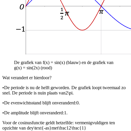
De grafiek van f(x) = sin(x) (blauw) en de grafiek van
g(x) = sin(2x) (rood)
Wat verandert er hierdoor?
•
De periode is nu de helft geworden. De grafiek loopt tweemaal zo
snel. De periode is nu
in plaats van
2\pi.
•
De evenwichtsstand blijft onveranderd:
0.
•
De amplitude blijft onveranderd:
1.
Voor de cosinusfunctie geldt hetzelfde: vermenigvuldigen ten
opzichte van de
y\text{-as}
met
\frac12\frac{1}