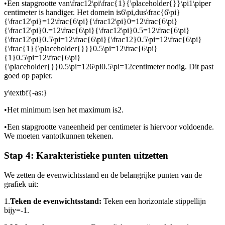
•
Een stapgrootte van
\frac12\pi\frac{1}{\placeholder{}}\pi1\pi
per
centimeter is handiger. Het domein is
6\pi,
dus
\frac{6\pi}
{\frac12\pi}=12\frac{6\pi}{\frac12\pi}0=12\frac{6\pi}
{\frac12\pi}0.=12\frac{6\pi}{\frac12\pi}0.5=12\frac{6\pi}
{\frac12\pi}0.5\pi=12\frac{6\pi}{\frac12}0.5\pi=12\frac{6\pi}
{\frac{1}{\placeholder{}}}0.5\pi=12\frac{6\pi}
{1}0.5\pi=12\frac{6\pi}
{\placeholder{}}0.5\pi=126\pi0.5\pi=12
centimeter nodig. Dit past
goed op papier.
y\textbf{-as:}
•
Het minimum is
en het maximum is
2.
•
Een stapgrootte van
eenheid per centimeter is hiervoor voldoende.
We moeten van
tot
kunnen tekenen.
Stap 4: Karakteristieke punten uitzetten
We zetten de evenwichtsstand en de belangrijke punten van de
grafiek uit:
1.
Teken de evenwichtsstand:
Teken een horizontale stippellijn
bij
y=-1.