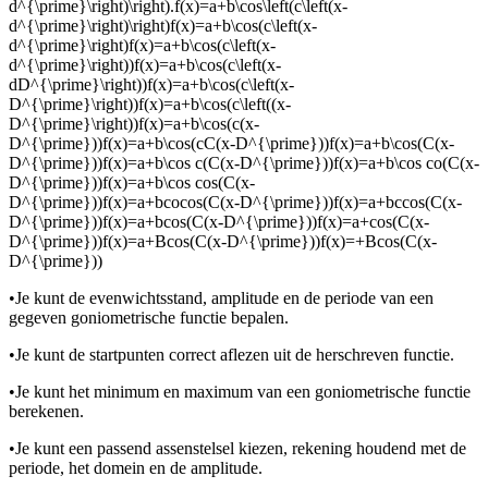
d^{\prime}\right)\right).f(x)=a+b\cos\left(c\left(x-
d^{\prime}\right)\right)f(x)=a+b\cos(c\left(x-
d^{\prime}\right)f(x)=a+b\cos(c\left(x-
d^{\prime}\right))f(x)=a+b\cos(c\left(x-
dD^{\prime}\right))f(x)=a+b\cos(c\left(x-
D^{\prime}\right))f(x)=a+b\cos(c\left((x-
D^{\prime}\right))f(x)=a+b\cos(c(x-
D^{\prime}))f(x)=a+b\cos(cC(x-D^{\prime}))f(x)=a+b\cos(C(x-
D^{\prime}))f(x)=a+b\cos c(C(x-D^{\prime}))f(x)=a+b\cos co(C(x-
D^{\prime}))f(x)=a+b\cos cos(C(x-
D^{\prime}))f(x)=a+bcocos(C(x-D^{\prime}))f(x)=a+bccos(C(x-
D^{\prime}))f(x)=a+bcos(C(x-D^{\prime}))f(x)=a+cos(C(x-
D^{\prime}))f(x)=a+Bcos(C(x-D^{\prime}))f(x)=+Bcos(C(x-
D^{\prime}))
•
Je kunt de evenwichtsstand, amplitude en de periode van een
gegeven goniometrische functie bepalen.
•
Je kunt de startpunten correct aflezen uit de herschreven functie.
•
Je kunt het minimum en maximum van een goniometrische functie
berekenen.
•
Je kunt een passend assenstelsel kiezen, rekening houdend met de
periode, het domein en de amplitude.