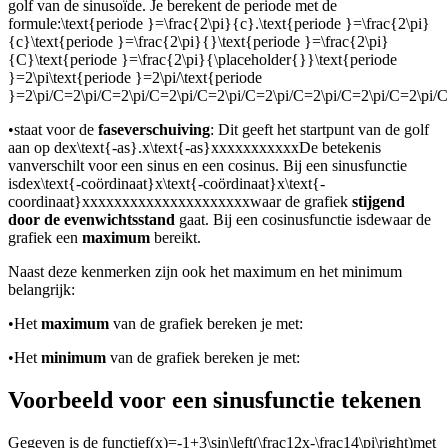
golf van de sinusoïde. Je berekent de periode met de
formule:
\text{periode }=\frac{2\pi}{c}.\text{periode }=\frac{2\pi}
{c}\text{periode }=\frac{2\pi}{}\text{periode }=\frac{2\pi}
{C}\text{periode }=\frac{2\pi}{\placeholder{}}\text{periode
}=2\pi\text{periode }=2\pi/\text{periode
}=2\pi/C=2\pi/C=2\pi/C=2\pi/C=2\pi/C=2\pi/C=2\pi/C=2\pi/C=2\pi/C
•
staat voor de
faseverschuiving
: Dit geeft het startpunt van de golf
aan op de
x\text{-as}.x\text{-as}xxxxxxxxxxx
De betekenis
van
verschilt voor een sinus en een cosinus. Bij een sinusfunctie
is
de
x\text{-coördinaat}x\text{-coördinaat}x\text{-
coordinaat}xxxxxxxxxxxxxxxxxxxxx
waar de grafiek
stijgend
door de evenwichtsstand
gaat. Bij een cosinusfunctie is
de
waar de
grafiek een
maximum
bereikt.
Naast deze kenmerken zijn ook het maximum en het minimum
belangrijk:
•
Het
maximum
van de grafiek bereken je met:
•
Het
minimum
van de grafiek bereken je met:
Voorbeeld voor een sinusfunctie tekenen
Gegeven is de functie
f(x)=-1+3\sin\left(\frac12x-\frac14\pi\right)
met