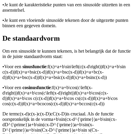
•
Je kunt de karakteristieke punten van een sinusoïde uitzetten in een
assenstelsel.
•
Je kunt een vloeiende sinusoïde tekenen door de uitgezette punten
binnen een gegeven domein.
De standaardvorm
Om een sinusoïde te kunnen tekenen, is het belangrijk dat de functie
in de juiste standaardvorm staat:
•
Voor een
sinusfunctie
:
f(x)=a+b\sin\left(c(x-d\right))f(x)=a+b\sin
c(x-d))f(x)=a+bsic(x-d))f(x)=a+bsc(x-d))f(x)=a+bc(x-
d))f(x)=a+bsc(x-d))f(x)=a+bsic(x-d))f(x)=a+bsinc(x-d))
•
Voor een
cosinusfunctie
:
f(x)=a+b\cos(c\left(x-
d\right))f(x)=a+b\cos(c\left(x-d)\right))f(x)=a+b\cos(c(x-
d))f(x)=a+b\cos c(c(x-d))f(x)=a+b\cos cs(c(x-d))f(x)=a+b\cos
cos(c(x-d))f(x)=a+bcocos(c(x-d))f(x)=a+bccos(c(x-d))
De term
c(x-d)c(x-)c(x-D)cC(x-D)
is cruciaal. Als de functie
oorspronkelijk in de vorm
a+b\sin(cx-d^{\prime})a+b\sin(cx-
dD^{\prime})a+b\sin(cx-D^{\prime})a+b\sin(x-
D^{\prime})a+b\sin(Cx-D^{\prime})a+b\sin s(Cx-