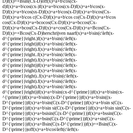
D)f(x)=+Bsin(Cx-D)
of
f(x)=a+b\cos(cx-
d)f(x)=a+b\cos(cx-)f(x)=a+b\cos(cx-D)f(x)=a+b\cos(x-
D)f(x)=a+b\cos(sx-D)f(x)=a+b\cos(x-D)f(x)=a+b\cos(Cx-
D)f(x)=a+b\cos c(Cx-D)f(x)=a+b\cos co(Cx-D)f(x)=a+b\cos
cos(Cx-D)f(x)=a+bcocos(Cx-D)f(x)=a+bccos(Cx-
D)f(x)=a+bcos(Cx-D)f(x)=a+cos(Cx-D)f(x)=a+Bcos(Cx-
D)f(x)=+Bcos(Cx-D)
herschrijven naar
f(x)=a+b\sin(c\left(x-
d^{\prime})\right.)f(x)=a+b\sin(c\left(x-
d^{\prime})\right))f(x)=a+b\sin(c\left(x-
d^{\prime})\right).f(x)=a+b\sin(c\left(x-
d^{\prime})\right..f(x)=a+b\sin(c\left(x-
d^{\prime})\right).f(x)=a+b\sin(c\left(x-
d^{\prime})\right))f(x)=a+b\sin(c\left(x-
d^{\prime})\right).f(x)=a+b\sin(c\left(x-
d^{\prime})\right)..f(x)=a+b\sin(c\left(x-
d^{\prime})\right).f(x)=a+b\sin(c\left(x-
d^{\prime})\right).f(x)=a+b\sin(c\left(x-
d^{\prime})\right))f(x)=a+b\sin(cx-d^{\prime}))f(x)=a+b\sin(cx-
^{\prime}))f(x)=a+b\sin(c(x-D^{\prime}))f(x)=a+b\sin((x-
D^{\prime}))f(x)=a+b\sin(C(x-D^{\prime}))f(x)=a+b\sin s(C(x-
D^{\prime}))f(x)=a+b\sin si(C(x-D^{\prime}))f(x)=a+b\sin sin(C(x-
D^{\prime}))f(x)=a+bsisin(C(x-D^{\prime}))f(x)=a+bssin(C(x-
D^{\prime}))f(x)=a+bsin(C(x-D^{\prime}))f(x)=a+sin(C(x-
D^{\prime}))f(x)=a+Bsin(C(x-D^{\prime}))f(x)=+Bsin(C(x-
D^{\prime}))
of
f(x)=a+b\cos\left(c\left(x-