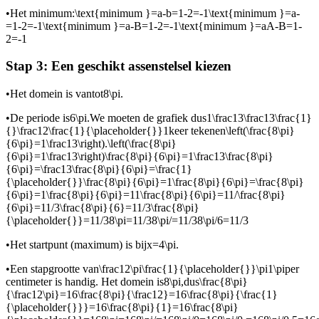
•
Het minimum:
\text{minimum }=a-b=1-2=-1\text{minimum }=a-
=1-2=-1\text{minimum }=a-B=1-2=-1\text{minimum }=aA-B=1-
2=-1
Stap 3: Een geschikt assenstelsel kiezen
•
Het domein is van
tot
8\pi.
•
De periode is
6\pi.
We moeten de grafiek dus
1\frac13\frac13\frac{1}
{}\frac12\frac{1}{\placeholder{}}1
keer tekenen
\left(\frac{8\pi}
{6\pi}=1\frac13\right).\left(\frac{8\pi}
{6\pi}=1\frac13\right)\frac{8\pi}{6\pi}=1\frac13\frac{8\pi}
{6\pi}=\frac13\frac{8\pi}{6\pi}=\frac{1}
{\placeholder{}}\frac{8\pi}{6\pi}=1\frac{8\pi}{6\pi}=\frac{8\pi}
{6\pi}=1\frac{8\pi}{6\pi}=11\frac{8\pi}{6\pi}=11/\frac{8\pi}
{6\pi}=11/3\frac{8\pi}{6}=11/3\frac{8\pi}
{\placeholder{}}=11/38\pi=11/38\pi/=11/38\pi/6=11/3
•
Het startpunt (maximum) is bij
x=4\pi.
•
Een stapgrootte van
\frac12\pi\frac{1}{\placeholder{}}\pi1\pi
per
centimeter is handig. Het domein is
8\pi,
dus
\frac{8\pi}
{\frac12\pi}=16\frac{8\pi}{\frac12}=16\frac{8\pi}{\frac{1}
{\placeholder{}}}=16\frac{8\pi}{1}=16\frac{8\pi}