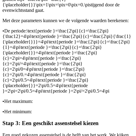
{\placeholder{}}\pix=1\pix=\pix=0\pix=0.\pi
stijgend door de
evenwichtsstand gaat.
Met deze parameters kunnen we de volgende waarden berekenen:
•
De periode:
\text{periode }=\frac{2\pi}{c}=\frac{2\pi}
{\frac12}=4\pi\text{periode }=\frac{2\pi}{c}=\frac{2\pi}{\frac{1}
{\placeholder{}}}=4\pi\text{periode }=\frac{2\pi}{c}=\frac{2\pi}
{1}=4\pi\text{periode }=\frac{2\pi}{c}=\frac{2\pi}
{\placeholder{}}=4\pi\text{periode }=\frac{2\pi}
{c}=2\pi=4\pi\text{periode }=\frac{2\pi}
{c}=2\pi/=4\pi\text{periode }=\frac{2\pi}
{c}=2\pi/0=4\pi\text{periode }=\frac{2\pi}
{c}=2\pi/0.=4\pi\text{periode }=\frac{2\pi}
{c}=2\pi/0.5=4\pi\text{periode }=\frac{2\pi}
{\placeholder{}}=2\pi/0.5=4\pi\text{periode
}=2\pi=2\pi/0.5=4\pi\text{periode }=2\pi/=2\pi/0.5=4\pi
•
Het maximum:
•
Het minimum:
Stap 3: Een geschikt assenstelsel kiezen
Een goed gekozen assenstelsel is de helft van het werk. We kijken