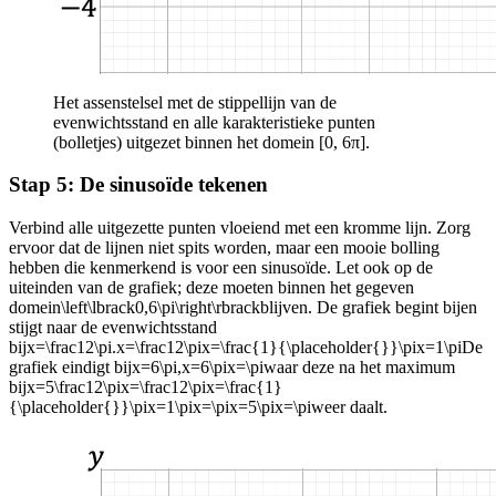
Het assenstelsel met de stippellijn van de
evenwichtsstand en alle karakteristieke punten
(bolletjes) uitgezet binnen het domein [0, 6π].
Stap 5: De sinusoïde tekenen
Verbind alle uitgezette punten vloeiend met een kromme lijn. Zorg
ervoor dat de lijnen niet spits worden, maar een mooie bolling
hebben die kenmerkend is voor een sinusoïde. Let ook op de
uiteinden van de grafiek; deze moeten binnen het gegeven
domein
\left\lbrack0,6\pi\right\rbrack
blijven. De grafiek begint bij
en
stijgt naar de evenwichtsstand
bij
x=\frac12\pi.x=\frac12\pix=\frac{1}{\placeholder{}}\pix=1\pi
De
grafiek eindigt bij
x=6\pi,x=6\pix=\pi
waar deze na het maximum
bij
x=5\frac12\pix=\frac12\pix=\frac{1}
{\placeholder{}}\pix=1\pix=\pix=5\pix=\pi
weer daalt.