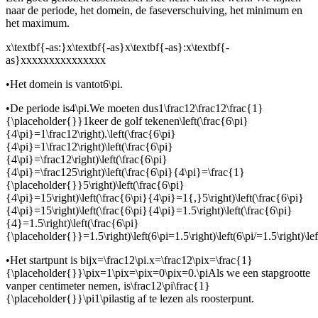
naar de periode, het domein, de faseverschuiving, het minimum en
het maximum.
x\textbf{-as:}x\textbf{-as}x\textbf{-as}:x\textbf{-
as}xxxxxxxxxxxxxxx
•
Het domein is van
tot
6\pi.
•
De periode is
4\pi.
We moeten dus
1\frac12\frac12\frac{1}
{\placeholder{}}1
keer de golf tekenen
\left(\frac{6\pi}
{4\pi}=1\frac12\right).\left(\frac{6\pi}
{4\pi}=1\frac12\right)\left(\frac{6\pi}
{4\pi}=\frac12\right)\left(\frac{6\pi}
{4\pi}=\frac125\right)\left(\frac{6\pi}{4\pi}=\frac{1}
{\placeholder{}}5\right)\left(\frac{6\pi}
{4\pi}=15\right)\left(\frac{6\pi}{4\pi}=1{,}5\right)\left(\frac{6\pi}
{4\pi}=15\right)\left(\frac{6\pi}{4\pi}=1.5\right)\left(\frac{6\pi}
{4}=1.5\right)\left(\frac{6\pi}
{\placeholder{}}=1.5\right)\left(6\pi=1.5\right)\left(6\pi/=1.5\right)\lef
•
Het startpunt is bij
x=\frac12\pi.x=\frac12\pix=\frac{1}
{\placeholder{}}\pix=1\pix=\pix=0\pix=0.\pi
Als we een stapgrootte
van
per centimeter nemen, is
\frac12\pi\frac{1}
{\placeholder{}}\pi1\pi
lastig af te lezen als roosterpunt.