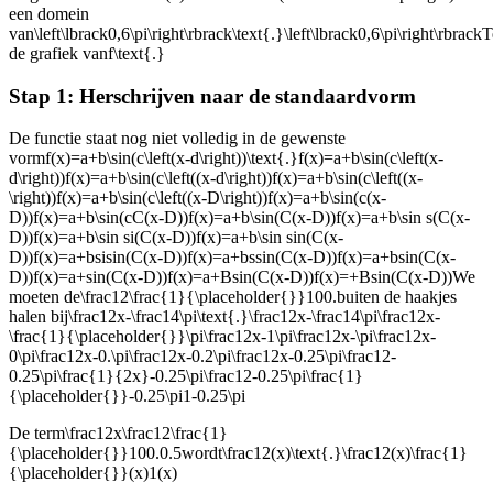
een domein
van
\left\lbrack0,6\pi\right\rbrack\text{.}\left\lbrack0,6\pi\right\rbrack
T
de grafiek van
f\text{.}
Stap 1: Herschrijven naar de standaardvorm
De functie staat nog niet volledig in de gewenste
vorm
f(x)=a+b\sin(c\left(x-d\right))\text{.}f(x)=a+b\sin(c\left(x-
d\right))f(x)=a+b\sin(c\left((x-d\right))f(x)=a+b\sin(c\left((x-
\right))f(x)=a+b\sin(c\left((x-D\right))f(x)=a+b\sin(c(x-
D))f(x)=a+b\sin(cC(x-D))f(x)=a+b\sin(C(x-D))f(x)=a+b\sin s(C(x-
D))f(x)=a+b\sin si(C(x-D))f(x)=a+b\sin sin(C(x-
D))f(x)=a+bsisin(C(x-D))f(x)=a+bssin(C(x-D))f(x)=a+bsin(C(x-
D))f(x)=a+sin(C(x-D))f(x)=a+Bsin(C(x-D))f(x)=+Bsin(C(x-D))
We
moeten de
\frac12\frac{1}{\placeholder{}}100.
buiten de haakjes
halen bij
\frac12x-\frac14\pi\text{.}\frac12x-\frac14\pi\frac12x-
\frac{1}{\placeholder{}}\pi\frac12x-1\pi\frac12x-\pi\frac12x-
0\pi\frac12x-0.\pi\frac12x-0.2\pi\frac12x-0.25\pi\frac12-
0.25\pi\frac{1}{2x}-0.25\pi\frac12-0.25\pi\frac{1}
{\placeholder{}}-0.25\pi1-0.25\pi
De term
\frac12x\frac12\frac{1}
{\placeholder{}}100.0.5
wordt
\frac12(x)\text{.}\frac12(x)\frac{1}
{\placeholder{}}(x)1(x)