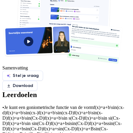
Samenvatting
Stel je vraag
Download
Leerdoelen
•
Je kunt een goniometrische functie van de vorm
f(x)=a+b\sin(cx-
d)f(x)=a+b\sin(cx-)f(x)=a+b\sin(cx-D)f(x)=a+b\sin(x-
D)f(x)=a+b\sin(Cx-D)f(x)=a+b\sin s(Cx-D)f(x)=a+b\sin si(Cx-
D)f(x)=a+b\sin sin(Cx-D)f(x)=a+bsisin(Cx-D)f(x)=a+bssin(Cx-
D)f(x)=a+bsin(Cx-D)f(x)=a+sin(Cx-D)f(x)=a+Bsin(Cx-