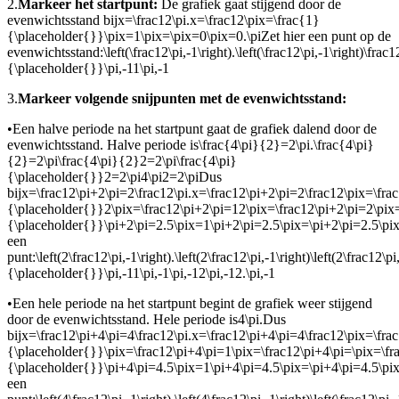
2.
Markeer het startpunt:
De grafiek gaat stijgend door de
evenwichtsstand bij
x=\frac12\pi.x=\frac12\pix=\frac{1}
{\placeholder{}}\pix=1\pix=\pix=0\pix=0.\pi
Zet hier een punt op de
evenwichtsstand:
\left(\frac12\pi,-1\right).\left(\frac12\pi,-1\right)\frac
{\placeholder{}}\pi,-11\pi,-1
3.
Markeer volgende snijpunten met de evenwichtsstand:
•
Een halve periode na het startpunt gaat de grafiek dalend door de
evenwichtsstand. Halve periode is
\frac{4\pi}{2}=2\pi.\frac{4\pi}
{2}=2\pi\frac{4\pi}{2}2=2\pi\frac{4\pi}
{\placeholder{}}2=2\pi4\pi2=2\pi
Dus
bij
x=\frac12\pi+2\pi=2\frac12\pi.x=\frac12\pi+2\pi=2\frac12\pix=\fra
{\placeholder{}}2\pix=\frac12\pi+2\pi=12\pix=\frac12\pi+2\pi=2\pix=
{\placeholder{}}\pi+2\pi=2.5\pix=1\pi+2\pi=2.5\pix=\pi+2\pi=2.5\pi
een
punt:
\left(2\frac12\pi,-1\right).\left(2\frac12\pi,-1\right)\left(2\frac12\p
{\placeholder{}}\pi,-11\pi,-1\pi,-12\pi,-12.\pi,-1
•
Een hele periode na het startpunt begint de grafiek weer stijgend
door de evenwichtsstand. Hele periode is
4\pi.
Dus
bij
x=\frac12\pi+4\pi=4\frac12\pi.x=\frac12\pi+4\pi=4\frac12\pix=\fra
{\placeholder{}}\pix=\frac12\pi+4\pi=1\pix=\frac12\pi+4\pi=\pix=\fr
{\placeholder{}}\pi+4\pi=4.5\pix=1\pi+4\pi=4.5\pix=\pi+4\pi=4.5\pix
een