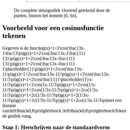
De complete sinusgrafiek vloeiend getekend door de
punten, binnen het domein [0, 6π].
Voorbeeld voor een cosinusfunctie
tekenen
Gegeven is de functie
g(x)=1+2\cos(\frac13x-
1\frac13\pi)g(x)=1+2\cos(\frac13x-1\frac{11}
{3}\pi)g(x)=1+2\cos(\frac13x-\frac{11}
{3}\pi)g(x)=1+2\cos(\frac13x-\frac{11}
{\placeholder{}}\pi)g(x)=1+2\cos(\frac13x-
11\pi)g(x)=1+2\cos(\frac13x-11/\pi)g(x)=1+2\cos(\frac13x-
11/3\pi)g(x)=1+2\cos(\frac{1}{\placeholder{}}x-
11/3\pi)g(x)=1+2\cos(1x-11/3\pi)g(x)=1+2\cos(1/x-
11/3\pi)g(x)=1+2\cos(1/3x-11/3\pi)g(x)=1+2co(1/3x-
11/3\pi)g(x)=1+2c(1/3x-11/3\pi)g(x)=1+2(1/3x-
11/3\pi)g(x)=1+2c(1/3x-11/3\pi)g(x)=1+2co(1/3x-11/3\pi)
met een
domein
van
\left\lbrack0,8\pi\right\rbrack.\left\lbrack0,8\pi\right\rbrack
Teken
de grafiek van
g.
Stap 1: Herschrijven naar de standaardvorm