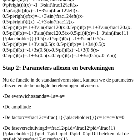
0\pi\right))f(x)=-1+3\sin(\frac12\left(x-
0.\pi\right))f(x)=-1+3\sin(\frac12\left(x-
0.5\pi\right))f(x)=-1+3\sin(\frac12\left((x-
0.5\pi\right))f(x)=-1+3\sin(\frac12(x-
0.5\pi))f(x)=-1+3\sin(\frac120(x-0.5\pi))f(x)=-1+3\sin(\frac120.(x-
0.5\pi))f(x)=-1+3\sin(\frac120.5(x-0.5\pi))f(x)=-1+3\sin(\frac{1}
{\placeholder{}}0.5(x-0.5\pi))f(x)=-1+3\sin(10.5(x-
0.5\pi))f(x)=-1+3\sin(0.5(x-0.5\pi))f(x)=-1+3si(0.5(x-
0.5\pi))f(x)=-1+3s(0.5(x-0.5\pi))f(x)=-1+3(0.5(x-
0.5\pi))f(x)=-1+3s(0.5(x-0.5\pi))f(x)=-1+3si(0.5(x-0.5\pi))
Stap 2: Parameters aflezen en berekeningen
Nu de functie in de standaardvorm staat, kunnen we de parameters
aflezen en de benodigde berekeningen uitvoeren:
•
De evenwichtsstand
a=-1a=-a=
•
De amplitude
•
De factor
c=\frac12c=\frac{1}{\placeholder{}}c=1c=c=0c=0.
•
De faseverschuiving
d=\frac12\pi.d=\frac12\pid=\frac{1}
{\placeholder{}}\pid=1\pid=\pid=0\pid=0.\pi
Dit betekent dat de
grafiek bij
x=\frac12\pix=\frac{1}