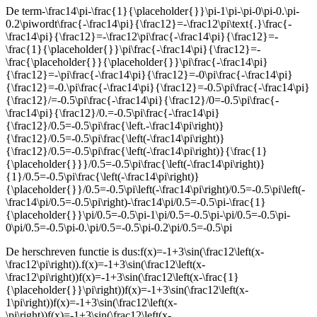
De term
-\frac14\pi-\frac{1}{\placeholder{}}\pi-1\pi-\pi-0\pi-0.\pi-
0.2\pi
wordt
\frac{-\frac14\pi}{\frac12}=-\frac12\pi\text{.}\frac{-
\frac14\pi}{\frac12}=-\frac12\pi\frac{-\frac14\pi}{\frac12}=-
\frac{1}{\placeholder{}}\pi\frac{-\frac14\pi}{\frac12}=-
\frac{\placeholder{}}{\placeholder{}}\pi\frac{-\frac14\pi}
{\frac12}=-\pi\frac{-\frac14\pi}{\frac12}=-0\pi\frac{-\frac14\pi}
{\frac12}=-0.\pi\frac{-\frac14\pi}{\frac12}=-0.5\pi\frac{-\frac14\pi}
{\frac12}/=-0.5\pi\frac{-\frac14\pi}{\frac12}/0=-0.5\pi\frac{-
\frac14\pi}{\frac12}/0.=-0.5\pi\frac{-\frac14\pi}
{\frac12}/0.5=-0.5\pi\frac{\left.-\frac14\pi\right)}
{\frac12}/0.5=-0.5\pi\frac{\left(-\frac14\pi\right)}
{\frac12}/0.5=-0.5\pi\frac{\left(-\frac14\pi\right)}{\frac{1}
{\placeholder{}}}/0.5=-0.5\pi\frac{\left(-\frac14\pi\right)}
{1}/0.5=-0.5\pi\frac{\left(-\frac14\pi\right)}
{\placeholder{}}/0.5=-0.5\pi\left(-\frac14\pi\right)/0.5=-0.5\pi\left(-
\frac14\pi/0.5=-0.5\pi\right)-\frac14\pi/0.5=-0.5\pi-\frac{1}
{\placeholder{}}\pi/0.5=-0.5\pi-1\pi/0.5=-0.5\pi-\pi/0.5=-0.5\pi-
0\pi/0.5=-0.5\pi-0.\pi/0.5=-0.5\pi-0.2\pi/0.5=-0.5\pi
De herschreven functie is dus:
f(x)=-1+3\sin(\frac12\left(x-
\frac12\pi\right)).f(x)=-1+3\sin(\frac12\left(x-
\frac12\pi\right))f(x)=-1+3\sin(\frac12\left(x-\frac{1}
{\placeholder{}}\pi\right))f(x)=-1+3\sin(\frac12\left(x-
1\pi\right))f(x)=-1+3\sin(\frac12\left(x-
\pi\right))f(x)=-1+3\sin(\frac12\left(x-