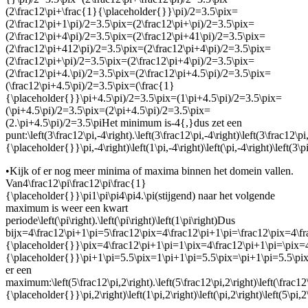
(2\frac12\pi+\frac{1}{\placeholder{}}\pi)/2=3.5\pix=
(2\frac12\pi+1\pi)/2=3.5\pix=(2\frac12\pi+\pi)/2=3.5\pix=
(2\frac12\pi+4\pi)/2=3.5\pix=(2\frac12\pi+41\pi)/2=3.5\pix=
(2\frac12\pi+412\pi)/2=3.5\pix=(2\frac12\pi+4\pi)/2=3.5\pix=
(2\frac12\pi+\pi)/2=3.5\pix=(2\frac12\pi+4\pi)/2=3.5\pix=
(2\frac12\pi+4.\pi)/2=3.5\pix=(2\frac12\pi+4.5\pi)/2=3.5\pix=
(\frac12\pi+4.5\pi)/2=3.5\pix=(\frac{1}
{\placeholder{}}\pi+4.5\pi)/2=3.5\pix=(1\pi+4.5\pi)/2=3.5\pix=
(\pi+4.5\pi)/2=3.5\pix=(2\pi+4.5\pi)/2=3.5\pix=
(2.\pi+4.5\pi)/2=3.5\pi
Het minimum is
-4{,}
dus zet een
punt:
\left(3\frac12\pi,-4\right).\left(3\frac12\pi,-4\right)\left(3\frac12\pi
{\placeholder{}}\pi,-4\right)\left(1\pi,-4\right)\left(\pi,-4\right)\left(3\pi,
•
Kijk of er nog meer minima of maxima binnen het domein vallen.
Van
4\frac12\pi\frac12\pi\frac{1}
{\placeholder{}}\pi1\pi\pi4\pi4.\pi
(stijgend) naar het volgende
maximum is weer een kwart
periode
\left(\pi\right).\left(\pi\right)\left(1\pi\right)
Dus
bij
x=4\frac12\pi+1\pi=5\frac12\pix=4\frac12\pi+1\pi=\frac12\pix=4\f
{\placeholder{}}\pix=4\frac12\pi+1\pi=1\pix=4\frac12\pi+1\pi=\pix=4
{\placeholder{}}\pi+1\pi=5.5\pix=1\pi+1\pi=5.5\pix=\pi+1\pi=5.5\pix
er een
maximum:
\left(5\frac12\pi,2\right).\left(5\frac12\pi,2\right)\left(\frac12
{\placeholder{}}\pi,2\right)\left(1\pi,2\right)\left(\pi,2\right)\left(5\pi,2\