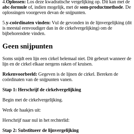
4.
Oplossen:
Los deze kwadratische vergelijking op. Dit kan met de
abc-formule
of, indien mogelijk, met de
som-productmethode
. De
oplossingen voor
geven de
van de snijpunten.
5.
y-coördinaten vinden:
Vul de gevonden
in de lijnvergelijking (dit
is meestal eenvoudiger dan in de cirkelvergelijking) om de
bijbehorende
te vinden.
Geen snijpunten
Soms snijdt een lijn een cirkel helemaal niet. Dit gebeurt wanneer de
lijn en de cirkel elkaar nergens raken of kruisen.
Rekenvoorbeeld:
Gegeven is de lijn
en de cirkel
. Bereken de
coördinaten van de snijpunten van
en
.
Stap 1: Herschrijf de cirkelvergelijking
Begin met de cirkelvergelijking
.
Werk de haakjes uit:
Herschrijf naar nul in het rechterlid:
Stap 2: Substitueer de lijnvergelijking