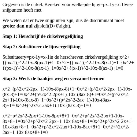
Gegeven is de cirkel
. Bereken voor welke
p
de lijn
y=px-1y=x-1
twee
snijpunten heeft met
.
We weten dat er twee snijpunten zijn, dus de discriminant moet
groter dan nul
zijn
\left(D>0\right)
.
Stap 1: Herschrijf de cirkelvergelijking
Stap 2: Substitueer de lijnvergelijking
Substitueer
y=px-1y=x-1
in de herschreven cirkelvergelijking:
x^2+
{(px-1)}^2-10x-8(px-1)+1=0x^2+{(px-1)}^2-10x-8(x-1)+1=0x^2+
{(px-1)}^2-10x-8(ax-1)+1=0x^2+{(x-1)}^2-10x-8(ax-1)+1=0
Stap 3: Werk de haakjes weg en verzamel termen
x^2+(p^2x^2-2px+1)-10x-(8px-8)+1=0x^2+(p^2x^2-2px+1)-10x-
(8x-8)+1=0x^2+(p^2x^2-2px+1)-10x-(8ax-8)+1=0x^2+(p^2x^2-
2x+1)-10x-(8ax-8)+1=0x^2+(p^2x^2-2ax+1)-10x-(8ax-
8)+1=0x^2+(^2x^2-2ax+1)-10x-(8ax-8)+1=0
x^2+p^2x^2-2px+1-10x-8px+8+1=0x^2+p^2x^2-2px+1-10x-
8x+8+1=0x^2+p^2x^2-2px+1-10x-8ax+8+1=0x^2+p^2x^2-2x+1-
10x-8ax+8+1=0x^2+p^2x^2-2ax+1-10x-8ax+8+1=0x^2+^2x^2-
2ax+1-10x-8ax+8+1=0