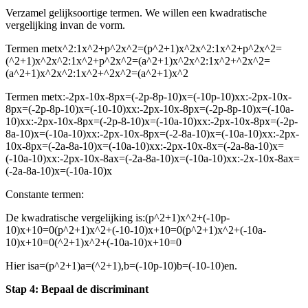
Verzamel gelijksoortige termen. We willen een kwadratische
vergelijking in
van de vorm
.
Termen met
x^2:1x^2+p^2x^2=(p^2+1)x^2x^2:1x^2+p^2x^2=
(^2+1)x^2x^2:1x^2+p^2x^2=(a^2+1)x^2x^2:1x^2+^2x^2=
(a^2+1)x^2x^2:1x^2+^2x^2=(a^2+1)x^2
Termen met
x:-2px-10x-8px=(-2p-8p-10)x=(-10p-10)xx:-2px-10x-
8px=(-2p-8p-10)x=(-10-10)xx:-2px-10x-8px=(-2p-8p-10)x=(-10a-
10)xx:-2px-10x-8px=(-2p-8-10)x=(-10a-10)xx:-2px-10x-8px=(-2p-
8a-10)x=(-10a-10)xx:-2px-10x-8px=(-2-8a-10)x=(-10a-10)xx:-2px-
10x-8px=(-2a-8a-10)x=(-10a-10)xx:-2px-10x-8x=(-2a-8a-10)x=
(-10a-10)xx:-2px-10x-8ax=(-2a-8a-10)x=(-10a-10)xx:-2x-10x-8ax=
(-2a-8a-10)x=(-10a-10)x
Constante termen:
De kwadratische vergelijking is:
(p^2+1)x^2+(-10p-
10)x+10=0(p^2+1)x^2+(-10-10)x+10=0(p^2+1)x^2+(-10a-
10)x+10=0(^2+1)x^2+(-10a-10)x+10=0
Hier is
a=(p^2+1)a=(^2+1)
,
b=(-10p-10)b=(-10-10)
en
.
Stap 4: Bepaal de discriminant