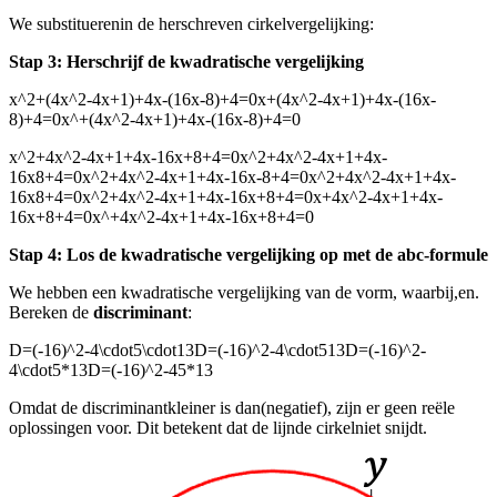
We substitueren
in de herschreven cirkelvergelijking:
Stap 3: Herschrijf de kwadratische vergelijking
x^2+(4x^2-4x+1)+4x-(16x-8)+4=0x+(4x^2-4x+1)+4x-(16x-
8)+4=0x^+(4x^2-4x+1)+4x-(16x-8)+4=0
x^2+4x^2-4x+1+4x-16x+8+4=0x^2+4x^2-4x+1+4x-
16x8+4=0x^2+4x^2-4x+1+4x-16x-8+4=0x^2+4x^2-4x+1+4x-
16x8+4=0x^2+4x^2-4x+1+4x-16x+8+4=0x+4x^2-4x+1+4x-
16x+8+4=0x^+4x^2-4x+1+4x-16x+8+4=0
Stap 4: Los de kwadratische vergelijking op met de abc-formule
We hebben een kwadratische vergelijking van de vorm
, waarbij
,
en
.
Bereken de
discriminant
:
D=(-16)^2-4\cdot5\cdot13D=(-16)^2-4\cdot513D=(-16)^2-
4\cdot5*13D=(-16)^2-45*13
Omdat de discriminant
kleiner is dan
(negatief), zijn er geen reële
oplossingen voor
. Dit betekent dat de lijn
de cirkel
niet snijdt.