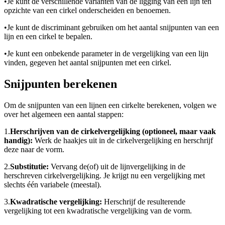
•
Je kunt de verschillende varianten van de ligging van een lijn ten
opzichte van een cirkel onderscheiden en benoemen.
•
Je kunt de discriminant gebruiken om het aantal snijpunten van een
lijn en een cirkel te bepalen.
•
Je kunt een onbekende parameter in de vergelijking van een lijn
vinden, gegeven het aantal snijpunten met een cirkel.
Snijpunten berekenen
Om de snijpunten van een lijn
en een cirkel
te berekenen, volgen we
over het algemeen een aantal stappen:
1.
Herschrijven van de cirkelvergelijking (optioneel, maar vaak
handig):
Werk de haakjes uit in de cirkelvergelijking en herschrijf
deze naar de vorm
.
2.
Substitutie:
Vervang de
(of
) uit de lijnvergelijking in de
herschreven cirkelvergelijking. Je krijgt nu een vergelijking met
slechts één variabele (meestal
).
3.
Kwadratische vergelijking:
Herschrijf de resulterende
vergelijking tot een kwadratische vergelijking van de vorm
.