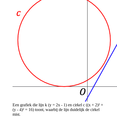
Een grafiek die lijn k (y = 2x - 1) en cirkel c ((x + 2)² +
(y - 4)² = 16) toont, waarbij de lijn duidelijk de cirkel
mist.