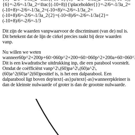
{6}=-2/6=-1/3a_2=\frac{(-10+8)}{\placeholder{}}=-2/6=-1/3a_2=
(-10+8)=-2/6=-1/3a_2=(-10+8)/=-2/6=-1/3a_2=
(-10+8)/6=-2/6=-1/3a_2{2}=(-10+8)/6=-2/6=-1/3a{2}=
(-10+8)/6=-2/6=-1/3
Dit zijn de waarden van
p
waarvoor de discriminant (van de
) nul is.
Dit betekent dat de lijn de cirkel precies raakt bij deze waarden
van
p
.
Nu willen we weten
wanneer
60p^2+200p+60>060p^2+200+60>060p^2+200a+60>060^
Dit is een kwadratische uitdrukking in
p
, die een parabool voorstelt.
Omdat de coëfficiënt van
p^2\,(60)pa^2\,(60)a^2\,
(60)a^2(60)a^2(60)
positief is, is het een dalparabool. Een
dalparabool ligt boven de
p\text{-as}pa\text{-as}
wanneer
p
kleiner is
dan de kleinste nulwaarde of groter is dan de grootste nulwaarde.