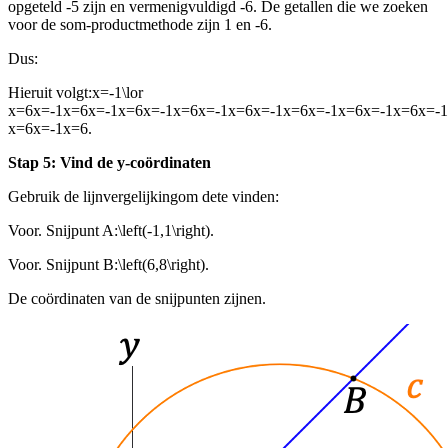
opgeteld -5 zijn en vermenigvuldigd -6. De getallen die we zoeken
voor de som-productmethode zijn 1 en -6.
Dus:
Hieruit volgt:
x=-1\lor
x=6x=-1x=6x=-1x=6x=-1x=6x=-1x=6x=-1x=6x=-1x=6x=-1x=6x=-1
x=6x=-1x=6
.
Stap 5: Vind de y-coördinaten
Gebruik de lijnvergelijking
om de
te vinden:
Voor
. Snijpunt A:
\left(-1,1\right)
.
Voor
. Snijpunt B:
\left(6,8\right)
.
De coördinaten van de snijpunten zijn
en
.