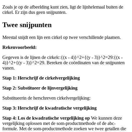
Zoals je op de afbeelding kunt zien, ligt de lijn
helemaal buiten de
cirkel
. Er zijn dus geen snijpunten.
Twee snijpunten
Meestal snijdt een lijn een cirkel op twee verschillende plaatsen.
Rekenvoorbeeld:
Gegeven is de lijn
en de cirkel
c:{(x - 4)}^2+{(y - 3)}^2=29:{(x -
4)}^2+{(y - 3)}^2=29
. Bereken de coördinaten van de snijpunten
van
en
.
Stap 1: Herschrijf de cirkelvergelijking
Stap 2: Substitueer de lijnvergelijking
Substitueer
in de herschreven cirkelvergelijking:
Stap 3: Herschrijf de kwadratische vergelijking
Stap 4: Los de kwadratische vergelijking op
We kunnen deze
vergelijking oplossen met de som-productmethode of de abc-
formule. Met de som-productmethode zoeken we twee getallen die