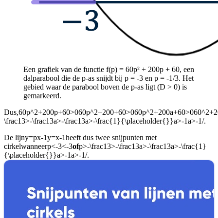
Een grafiek van de functie f(p) = 60p² + 200p + 60, een
dalparabool die de p-as snijdt bij p = -3 en p = -1/3. Het
gebied waar de parabool boven de p-as ligt (D > 0) is
gemarkeerd.
Dus,
60p^2+200p+60>060p^2+200+60>060p^2+200a+60>060^2+2
\frac13>-\frac13a>-\frac13a>-\frac{1}{\placeholder{}}a>-1a>-1/
.
De lijn
y=px-1y=x-1
heeft dus twee snijpunten met
cirkel
wanneer
p<-3<-3
of
p>-\frac13>-\frac13a>-\frac13a>-\frac{1}
{\placeholder{}}a>-1a>-1/
.