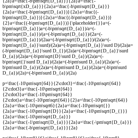
{2a}a=\frac{-b\pm\sqrt{D_{a}}}{2a}a=\frac{-
b\pm\sqrt{xD_{a}}}{2a}a=\frac{-b\pm\sqrt{D_{a}}}
{2a}a=\frac{-b\pm\sqrt{D_{a}})}{2a}a=\frac{(-
b\pm\sqrt{D_{a}})}{2a}a=\frac{(-b\pm\sqrt{D_{a}})}
{2}a=\frac{(-b\pm\sqrt{D_{a}})}{\placeholder{}}a=(-
b\pm\sqrt{D_{a}})a=(-b\pm\sqrt{D_{a}})/a=(-
b\pm\sqrt{D_{a}})/(a=(-b\pm\sqrt{D_{a}})/(2a=(-
b\pm\sqrt{D_{a}})/(2aa=(-b\pm\sqrt{D_{a}})/(2a)a=(-
b\pm\sqrt{D_{a}}\surd)/(2a)a=(-b\pm\sqrt{D_{a}}\surd D)/(2a)a=
(-b\pm\sqrt{D_{a}}\surd D_{})/(2a)a=(-b\pm\sqrt{D_{a}}\surd
D_{a})/(2a)a=(-b\pm\sqrt{D}\surd D_{a})/(2a)a=(-
b\pm\sqrt{}\surd D_{a})/(2a)a=(-b\pm\surd D_{a})/(2a)a=(-
b\pm\surd D_{a})/(2a)a=(-b\pm\surd D_{a})/(2a)a=(-b\pm\surd
D_{a})/(2a)=(-b\pm\surd D_{a})/(2a)
p=\frac{-10\pm\sqrt{64}}{2\cdot3}=\frac{-10\pm\sqrt{64}}
{2\cdot3}a=\frac{-10\pm\sqrt{64}}
{2\cdot3}a=\frac{-10\pm\sqrt{64}}
{2\cdot}a=\frac{-10\pm\sqrt{64}}{2}a=\frac{-10\pm\sqrt{64}}
{2a}a=\frac{-10\pm\sqrt6}{2a}a=\frac{-10\pm\sqrt{}}
{2a}a=\frac{-10\pm\sqrt{D}}{2a}a=\frac{-10\pm\sqrt{D_{}}}
{2a}a=\frac{-10\pm\sqrt{D_{a}}}
{2a}a=\frac{-1\pm\sqrt{D_{a}}}{2a}a=\frac{-\pm\sqrt{D_{a}}}
{2a}a=\frac{-b\pm\sqrt{D_{a}}}{2a}