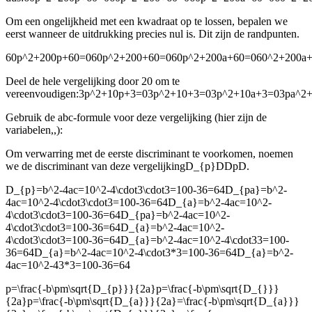
Om een ongelijkheid met een kwadraat op te lossen, bepalen we
eerst wanneer de uitdrukking precies nul is. Dit zijn de randpunten.
60p^2+200p+60=060p^2+200+60=060p^2+200a+60=060^2+200a
Deel de hele vergelijking door 20 om te
vereenvoudigen:
3p^2+10p+3=03p^2+10+3=03p^2+10a+3=03pa^2
Gebruik de abc-formule voor deze vergelijking (hier zijn de
variabelen
,
,
):
Om verwarring met de eerste discriminant te voorkomen, noemen
we de discriminant van deze vergelijking
D_{p}DDpD
.
D_{p}=b^2-4ac=10^2-4\cdot3\cdot3=100-36=64D_{pa}=b^2-
4ac=10^2-4\cdot3\cdot3=100-36=64D_{a}=b^2-4ac=10^2-
4\cdot3\cdot3=100-36=64D_{pa}=b^2-4ac=10^2-
4\cdot3\cdot3=100-36=64D_{a}=b^2-4ac=10^2-
4\cdot3\cdot3=100-36=64D_{a}=b^2-4ac=10^2-4\cdot33=100-
36=64D_{a}=b^2-4ac=10^2-4\cdot3*3=100-36=64D_{a}=b^2-
4ac=10^2-43*3=100-36=64
p=\frac{-b\pm\sqrt{D_{p}}}{2a}p=\frac{-b\pm\sqrt{D_{}}}
{2a}p=\frac{-b\pm\sqrt{D_{a}}}{2a}=\frac{-b\pm\sqrt{D_{a}}}