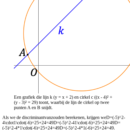
Een grafiek die lijn k (y = x + 2) en cirkel c ((x - 4)² +
(y - 3)² = 29) toont, waarbij de lijn de cirkel op twee
punten A en B snijdt.
Als we de discriminant
van
zouden berekenen, krijgen we
D=(-5)^2-
4\cdot1\cdot(-6)=25+24=49D=(-5)^2-41\cdot(-6)=25+24=49D=
(-5)^2-4*1\cdot(-6)=25+24=49D=(-5)^2-4*1(-6)=25+24=49
.