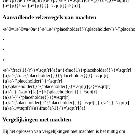
{a^{p}}a^{}=\sqrt[r]{a^{p}}a^{}=\sqrt[r]{a^{p}}a^{p}=\sqrt[r]
{a^{p}}\frac{a^{p}}{}=\sqrt[r]{a^{p}}
Aanvullende rekenregels van machten
•
a^0=1a^0=a^0a^{}a^1a^{\placeholder{}}\placeholder{}^{\placeho
•
•
•
•
a^{\frac{1}{r}}=\sqrt[r]{a}a^{\frac{1}{\placeholder{}}}=\sqrt[r]
{a}a^{\frac{\placeholder{}}{\placeholder{}}}=\sqrt[r]
{a}a^{\placeholder{}}=\sqrt[r]
{a}\placeholder{}^{\placeholder{}}=\sqrt[r]{a}=\sqrt[r]
{a}^{}=\sqrt[r]{a}^{^{\placeholder{}}}=\sqrt[r]
{a}a^{^{\placeholder{}}}=\sqrt[r]
{a}a^{\placeholder{}^{\placeholder{}}}=\sqrt[r]{a}a^{}=\sqrt[r]
{a}a^1=\sqrt[r]{a}\frac{a^1}{}=\sqrt[r]{a}
Vergelijkingen met machten
Bij het oplossen van vergelijkingen met machten is het nuttig om