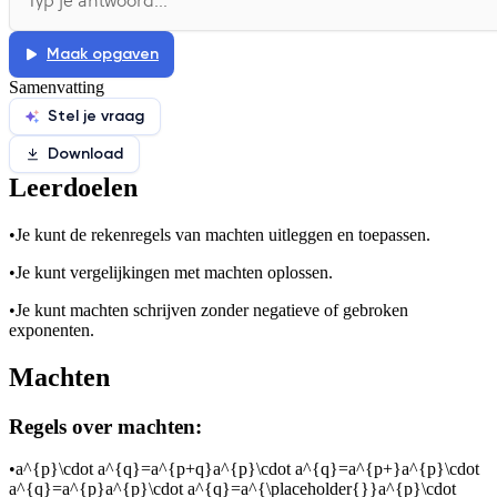
Afspelen werkte niet
Iets anders
Maak opgaven
Samenvatting
Stel je vraag
Download
Leerdoelen
•
Je kunt de rekenregels van machten uitleggen en toepassen.
•
Je kunt vergelijkingen met machten oplossen.
•
Je kunt machten schrijven zonder negatieve of gebroken
exponenten.
Machten
Regels over machten:
•
a^{p}\cdot a^{q}=a^{p+q}a^{p}\cdot a^{q}=a^{p+}a^{p}\cdot
a^{q}=a^{p}a^{p}\cdot a^{q}=a^{\placeholder{}}a^{p}\cdot