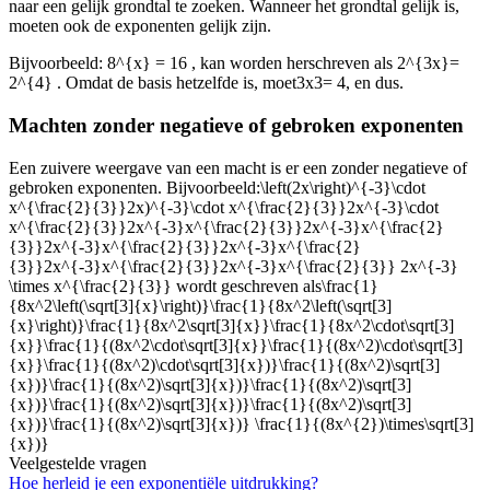
naar een gelijk grondtal te zoeken. Wanneer het grondtal gelijk is,
moeten ook de exponenten gelijk zijn.
Bijvoorbeeld:
8^{x} = 16
, kan worden herschreven als
2^{3x}=
2^{4}
. Omdat de basis hetzelfde is, moet
3x3
= 4, en dus
.
Machten zonder negatieve of gebroken exponenten
Een zuivere weergave van een macht is er een zonder negatieve of
gebroken exponenten. Bijvoorbeeld:
\left(2x\right)^{-3}\cdot
x^{\frac{2}{3}}2x)^{-3}\cdot x^{\frac{2}{3}}2x^{-3}\cdot
x^{\frac{2}{3}}2x^{-3}x^{\frac{2}{3}}2x^{-3}x^{\frac{2}
{3}}2x^{-3}x^{\frac{2}{3}}2x^{-3}x^{\frac{2}
{3}}2x^{-3}x^{\frac{2}{3}}2x^{-3}x^{\frac{2}{3}} 2x^{-3}
\times x^{\frac{2}{3}}
wordt geschreven als
\frac{1}
{8x^2\left(\sqrt[3]{x}\right)}\frac{1}{8x^2\left(\sqrt[3]
{x}\right)}\frac{1}{8x^2\sqrt[3]{x}}\frac{1}{8x^2\cdot\sqrt[3]
{x}}\frac{1}{(8x^2\cdot\sqrt[3]{x}}\frac{1}{(8x^2)\cdot\sqrt[3]
{x}}\frac{1}{(8x^2)\cdot\sqrt[3]{x})}\frac{1}{(8x^2)\sqrt[3]
{x})}\frac{1}{(8x^2)\sqrt[3]{x})}\frac{1}{(8x^2)\sqrt[3]
{x})}\frac{1}{(8x^2)\sqrt[3]{x})}\frac{1}{(8x^2)\sqrt[3]
{x})}\frac{1}{(8x^2)\sqrt[3]{x})} \frac{1}{(8x^{2})\times\sqrt[3]
{x})}
Veelgestelde vragen
Hoe herleid je een exponentiële uitdrukking?