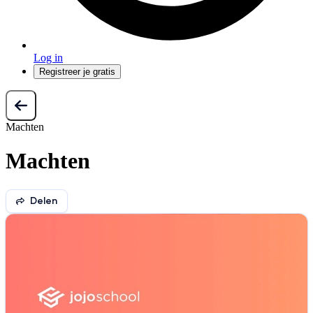
Log in
Registreer je gratis
Machten
Machten
Delen