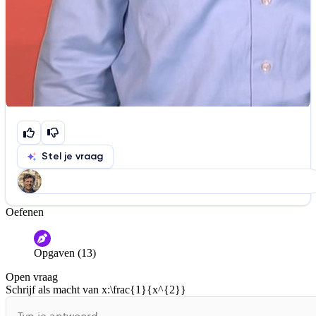
Stel je vraag
Oefenen
Help ons de video te verbeteren
De audio is slecht
De uitleg is onduidelijk
Opgaven (13)
Informatie is onjuist
Er mist informatie
Open vraag
De docent is te langdradig
Schrijf als macht van x:
\frac{1}{x^{2}}
De uitleg gaat te langzaam
De uitleg gaat te snel