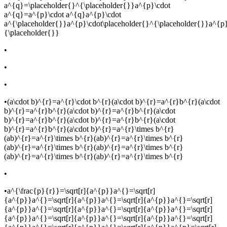
a^{q}=\placeholder{}^{\placeholder{}}a^{p}\cdot
a^{q}=a^{p}\cdot a^{q}a^{p}\cdot
a^{\placeholder{}}a^{p}\cdot\placeholder{}^{\placeholder{}}a^{p}
{\placeholder{}}
•
•
•
•
(a\cdot b)^{r}=a^{r}\cdot b^{r}(a\cdot b)^{r}=a^{r}b^{r}(a\cdot
b)^{r}=a^{r}b^{r}(a\cdot b)^{r}=a^{r}b^{r}(a\cdot
b)^{r}=a^{r}b^{r}(a\cdot b)^{r}=a^{r}b^{r}(a\cdot
b)^{r}=a^{r}b^{r}(a\cdot b)^{r}=a^{r}\times b^{r}
(ab)^{r}=a^{r}\times b^{r}(ab)^{r}=a^{r}\times b^{r}
(ab)^{r}=a^{r}\times b^{r}(ab)^{r}=a^{r}\times b^{r}
(ab)^{r}=a^{r}\times b^{r}(ab)^{r}=a^{r}\times b^{r}
•
•
a^{\frac{p}{r}}=\sqrt[r]{a^{p}}a^{}=\sqrt[r]
{a^{p}}a^{}=\sqrt[r]{a^{p}}a^{}=\sqrt[r]{a^{p}}a^{}=\sqrt[r]
{a^{p}}a^{}=\sqrt[r]{a^{p}}a^{}=\sqrt[r]{a^{p}}a^{}=\sqrt[r]
{a^{p}}a^{}=\sqrt[r]{a^{p}}a^{}=\sqrt[r]{a^{p}}a^{}=\sqrt[r]