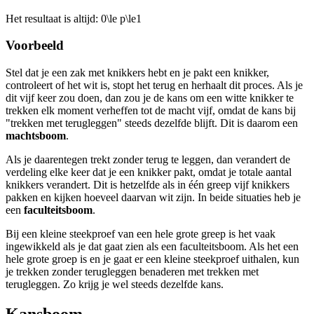
Het resultaat is altijd:
0\le p\le1
Voorbeeld
Stel dat je een zak met knikkers hebt en je pakt een knikker,
controleert of het wit is, stopt het terug en herhaalt dit proces. Als je
dit vijf keer zou doen, dan zou je de kans om een witte knikker te
trekken elk moment verheffen tot de macht vijf, omdat de kans bij
"trekken met terugleggen" steeds dezelfde blijft. Dit is daarom een
machtsboom
.
Als je daarentegen trekt zonder terug te leggen, dan verandert de
verdeling elke keer dat je een knikker pakt, omdat je totale aantal
knikkers verandert. Dit is hetzelfde als in één greep vijf knikkers
pakken en kijken hoeveel daarvan wit zijn. In beide situaties heb je
een
faculteitsboom
.
Bij een kleine steekproef van een hele grote greep is het vaak
ingewikkeld als je dat gaat zien als een faculteitsboom. Als het een
hele grote groep is en je gaat er een kleine steekproef uithalen, kun
je trekken zonder terugleggen benaderen met trekken met
terugleggen. Zo krijg je wel steeds dezelfde kans.
Kansboom