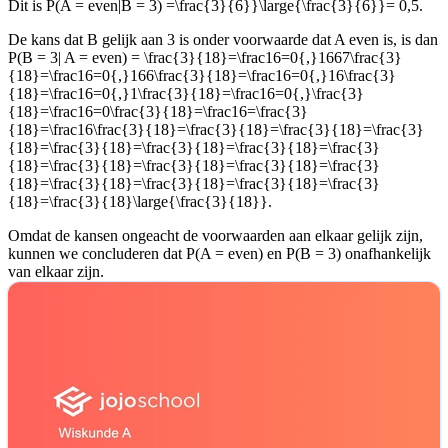
Dit is P(A = even|B = 3) =
\frac{3}{6}}\large{\frac{3}{6}}
= 0,5.
De kans dat B gelijk aan 3 is onder voorwaarde dat A even is, is dan
P(B = 3| A = even) =
\frac{3}{18}=\frac16=0{,}1667\frac{3}
{18}=\frac16=0{,}166\frac{3}{18}=\frac16=0{,}16\frac{3}
{18}=\frac16=0{,}1\frac{3}{18}=\frac16=0{,}\frac{3}
{18}=\frac16=0\frac{3}{18}=\frac16=\frac{3}
{18}=\frac16\frac{3}{18}=\frac{3}{18}=\frac{3}{18}=\frac{3}
{18}=\frac{3}{18}=\frac{3}{18}=\frac{3}{18}=\frac{3}
{18}=\frac{3}{18}=\frac{3}{18}=\frac{3}{18}=\frac{3}
{18}=\frac{3}{18}=\frac{3}{18}=\frac{3}{18}=\frac{3}
{18}=\frac{3}{18}\large{\frac{3}{18}}
.
Omdat de kansen ongeacht de voorwaarden aan elkaar gelijk zijn,
kunnen we concluderen dat P(A = even) en P(B = 3) onafhankelijk
van elkaar zijn.