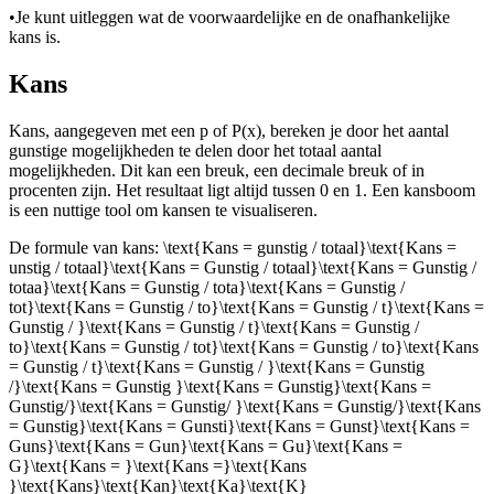
•
Je kunt uitleggen wat de voorwaardelijke en de onafhankelijke
kans is.
Kans
Kans, aangegeven met een p of P(x), bereken je door het aantal
gunstige mogelijkheden te delen door het totaal aantal
mogelijkheden. Dit kan een breuk, een decimale breuk of in
procenten zijn. Het resultaat ligt altijd tussen 0 en 1. Een kansboom
is een nuttige tool om kansen te visualiseren.
De formule van kans:
\text{Kans = gunstig / totaal}\text{Kans =
unstig / totaal}\text{Kans = Gunstig / totaal}\text{Kans = Gunstig /
totaa}\text{Kans = Gunstig / tota}\text{Kans = Gunstig /
tot}\text{Kans = Gunstig / to}\text{Kans = Gunstig / t}\text{Kans =
Gunstig / }\text{Kans = Gunstig / t}\text{Kans = Gunstig /
to}\text{Kans = Gunstig / tot}\text{Kans = Gunstig / to}\text{Kans
= Gunstig / t}\text{Kans = Gunstig / }\text{Kans = Gunstig
/}\text{Kans = Gunstig }\text{Kans = Gunstig}\text{Kans =
Gunstig/}\text{Kans = Gunstig/ }\text{Kans = Gunstig/}\text{Kans
= Gunstig}\text{Kans = Gunsti}\text{Kans = Gunst}\text{Kans =
Guns}\text{Kans = Gun}\text{Kans = Gu}\text{Kans =
G}\text{Kans = }\text{Kans =}\text{Kans
}\text{Kans}\text{Kan}\text{Ka}\text{K}