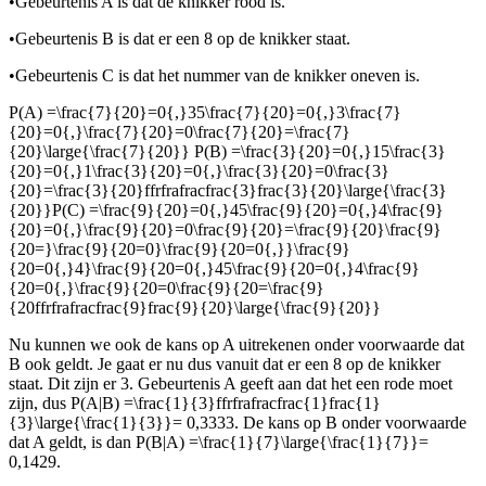
•
Gebeurtenis A is dat de knikker rood is.
•
Gebeurtenis B is dat er een 8 op de knikker staat.
•
Gebeurtenis C is dat het nummer van de knikker oneven is.
P(A) =
\frac{7}{20}=0{,}35\frac{7}{20}=0{,}3\frac{7}
{20}=0{,}\frac{7}{20}=0\frac{7}{20}=\frac{7}
{20}\large{\frac{7}{20}}
P(B) =
\frac{3}{20}=0{,}15\frac{3}
{20}=0{,}1\frac{3}{20}=0{,}\frac{3}{20}=0\frac{3}
{20}=\frac{3}{20}ffrfrafracfrac{3}frac{3}{20}\large{\frac{3}
{20}}
P(C) =
\frac{9}{20}=0{,}45\frac{9}{20}=0{,}4\frac{9}
{20}=0{,}\frac{9}{20}=0\frac{9}{20}=\frac{9}{20}\frac{9}
{20=}\frac{9}{20=0}\frac{9}{20=0{,}}\frac{9}
{20=0{,}4}\frac{9}{20=0{,}45\frac{9}{20=0{,}4\frac{9}
{20=0{,}\frac{9}{20=0\frac{9}{20=\frac{9}
{20ffrfrafracfrac{9}frac{9}{20}\large{\frac{9}{20}}
Nu kunnen we ook de kans op A uitrekenen onder voorwaarde dat
B ook geldt. Je gaat er nu dus vanuit dat er een 8 op de knikker
staat. Dit zijn er 3. Gebeurtenis A geeft aan dat het een rode moet
zijn, dus P(A|B) =
\frac{1}{3}ffrfrafracfrac{1}frac{1}
{3}\large{\frac{1}{3}}
= 0,3333. De kans op B onder voorwaarde
dat A geldt, is dan P(B|A) =
\frac{1}{7}\large{\frac{1}{7}}
=
0,1429.