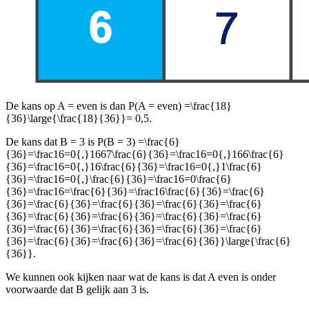
De kans op A = even is dan P(A = even) =
\frac{18}
{36}\large{\frac{18}{36}}
= 0,5.
De kans dat B = 3 is P(B = 3) =
\frac{6}
{36}=\frac16=0{,}1667\frac{6}{36}=\frac16=0{,}166\frac{6}
{36}=\frac16=0{,}16\frac{6}{36}=\frac16=0{,}1\frac{6}
{36}=\frac16=0{,}\frac{6}{36}=\frac16=0\frac{6}
{36}=\frac16=\frac{6}{36}=\frac16\frac{6}{36}=\frac{6}
{36}=\frac{6}{36}=\frac{6}{36}=\frac{6}{36}=\frac{6}
{36}=\frac{6}{36}=\frac{6}{36}=\frac{6}{36}=\frac{6}
{36}=\frac{6}{36}=\frac{6}{36}=\frac{6}{36}=\frac{6}
{36}=\frac{6}{36}=\frac{6}{36}=\frac{6}{36}}\large{\frac{6}
{36}}
.
We kunnen ook kijken naar wat de kans is dat A even is onder
voorwaarde dat B gelijk aan 3 is.