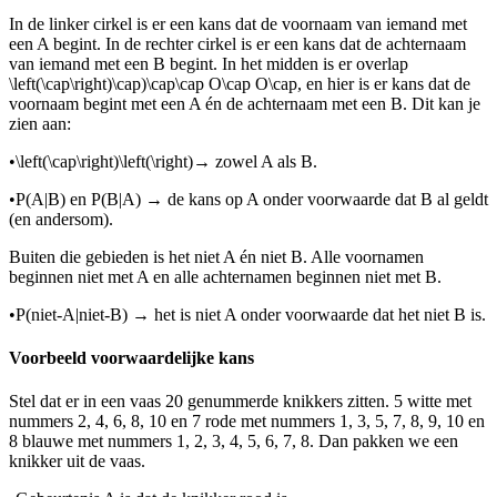
In de linker cirkel is er een kans dat de voornaam van iemand met
een A begint. In de rechter cirkel is er een kans dat de achternaam
van iemand met een B begint. In het midden is er overlap
\left(\cap\right)\cap)\cap\cap O\cap O\cap
, en hier is er kans dat de
voornaam begint met een A én de achternaam met een B. Dit kan je
zien aan:
•
\left(\cap\right)\left(\right)
→ zowel A als B.
•
P(A|B) en P(B|A) → de kans op A onder voorwaarde dat B al geldt
(en andersom).
Buiten die gebieden is het niet A én niet B. Alle voornamen
beginnen niet met A en alle achternamen beginnen niet met B.
•
P(niet-A|niet-B) → het is niet A onder voorwaarde dat het niet B is.
Voorbeeld voorwaardelijke kans
Stel dat er in een vaas 20 genummerde knikkers zitten. 5 witte met
nummers 2, 4, 6, 8, 10 en 7 rode met nummers 1, 3, 5, 7, 8, 9, 10 en
8 blauwe met nummers 1, 2, 3, 4, 5, 6, 7, 8. Dan pakken we een
knikker uit de vaas.