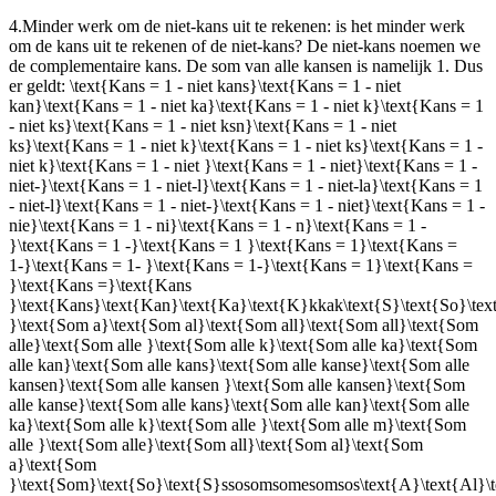
4.
Minder werk om de niet-kans uit te rekenen: is het minder werk
om de kans uit te rekenen of de niet-kans? De niet-kans noemen we
de complementaire kans. De som van alle kansen is namelijk 1. Dus
er geldt:
\text{Kans = 1 - niet kans}\text{Kans = 1 - niet
kan}\text{Kans = 1 - niet ka}\text{Kans = 1 - niet k}\text{Kans = 1
- niet ks}\text{Kans = 1 - niet ksn}\text{Kans = 1 - niet
ks}\text{Kans = 1 - niet k}\text{Kans = 1 - niet ks}\text{Kans = 1 -
niet k}\text{Kans = 1 - niet }\text{Kans = 1 - niet}\text{Kans = 1 -
niet-}\text{Kans = 1 - niet-l}\text{Kans = 1 - niet-la}\text{Kans = 1
- niet-l}\text{Kans = 1 - niet-}\text{Kans = 1 - niet}\text{Kans = 1 -
nie}\text{Kans = 1 - ni}\text{Kans = 1 - n}\text{Kans = 1 -
}\text{Kans = 1 -}\text{Kans = 1 }\text{Kans = 1}\text{Kans =
1-}\text{Kans = 1- }\text{Kans = 1-}\text{Kans = 1}\text{Kans =
}\text{Kans =}\text{Kans
}\text{Kans}\text{Kan}\text{Ka}\text{K}kkak\text{S}\text{So}\te
}\text{Som a}\text{Som al}\text{Som all}\text{Som all}\text{Som
alle}\text{Som alle }\text{Som alle k}\text{Som alle ka}\text{Som
alle kan}\text{Som alle kans}\text{Som alle kanse}\text{Som alle
kansen}\text{Som alle kansen }\text{Som alle kansen}\text{Som
alle kanse}\text{Som alle kans}\text{Som alle kan}\text{Som alle
ka}\text{Som alle k}\text{Som alle }\text{Som alle m}\text{Som
alle }\text{Som alle}\text{Som all}\text{Som al}\text{Som
a}\text{Som
}\text{Som}\text{So}\text{S}ssosomsomesomsos\text{A}\text{Al}\te