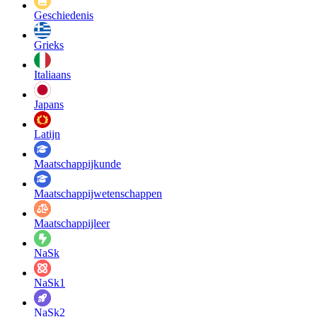
Geschiedenis
Grieks
Italiaans
Japans
Latijn
Maatschappij­kunde
Maatschappij­wetenschappen
Maatschappijleer
NaSk
NaSk1
NaSk2