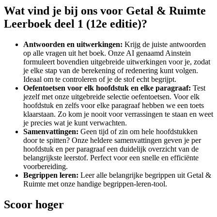
Wat vind je bij ons voor
Getal & Ruimte
Leerboek deel 1 (12e editie)
?
Antwoorden en uitwerkingen:
Krijg de juiste antwoorden
op alle vragen uit het boek. Onze AI genaamd Ainstein
formuleert bovendien uitgebreide uitwerkingen voor je, zodat
je elke stap van de berekening of redenering kunt volgen.
Ideaal om te controleren of je de stof echt begrijpt.
Oefentoetsen voor elk hoofdstuk en elke paragraaf:
Test
jezelf met onze uitgebreide selectie oefentoetsen. Voor elk
hoofdstuk en zelfs voor elke paragraaf hebben we een toets
klaarstaan. Zo kom je nooit voor verrassingen te staan en weet
je precies wat je kunt verwachten.
Samenvattingen:
Geen tijd of zin om hele hoofdstukken
door te spitten? Onze heldere samenvattingen geven je per
hoofdstuk en per paragraaf een duidelijk overzicht van de
belangrijkste leerstof. Perfect voor een snelle en efficiënte
voorbereiding.
Begrippen
leren:
Leer alle belangrijke
begrippen
uit
Getal &
Ruimte
met onze handige
begrippen
-leren-tool.
Scoor hoger