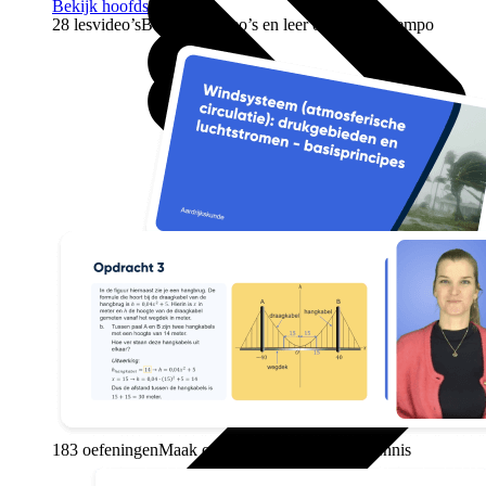
Bekijk hoofdstuk
28 lesvideo’s
Bekijk lesvideo’s en leer op je eigen tempo
183 oefeningen
Maak oefenopgaven en test je kennis