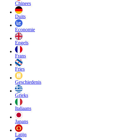
Chinees
Duits
Economie
Engels
Frans
Fries
Geschiedenis
Grieks
Italiaans
Japans
Latijn