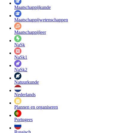
Maatschappij­kunde
Maatschappij­wetenschappen
Maatschappijleer
NaSk
NaSk1
NaSk2
Natuurkunde
Nederlands
Plannen en organiseren
Portugees
Russisch