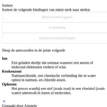
Sorteer
De uitleg gaat te langzaam
De uitleg gaat te snel
Sorteer de volgende bindingen van minst sterk naar sterkst.
Afspelen werkte niet
Iets anders
Waterstofbruggen
Ionbinding
Vanderwaalsbindingen
Sleep de antwoorden in de juiste volgorde
Ion
Een geladen deeltje dat ontstaat wanneer een atoom of
molecuul elektronen verliest of wint.
Keukenzout
Natriumchloride, een chemische verbinding die in water
oplost in natrium- en chloride-ionen.
Oplossen
Het proces waarbij een stof (zoals zout) in een vloeistof (zoals
water) uiteenvalt in ionen of moleculen.
Gemaakt door Ainstein