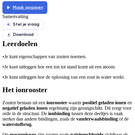
Maak opgaven
Samenvatting
Stel je vraag
Download
Leerdoelen
•
Je kunt eigenschappen van zouten noemen.
•
Je kunt uitleggen hoe een ion tot stand komt uit een atoom.
•
Je kunt uitleggen hoe de oplossing van een zout in water werkt.
Het ionrooster
Zouten bestaan uit een
ionrooster
waarin
positief geladen ionen
en
negatief geladen ionen
regelmatig zijn gerangschikt. Dit zorgt voor
orde in de structuur. De
ionbinding
tussen deze deeltjes is vaak
sterker dan andere bindingen, zoals de
vanderwaalsbinding
of de
waterstofbrug
.
Op
macroniveau
zijn zouten zoals
natriumchloride
zichtbaar als