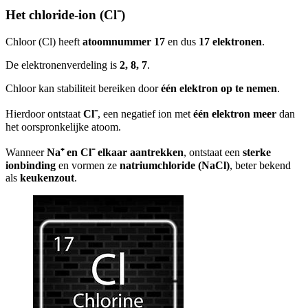
Het chloride-ion (Cl⁻)
Chloor (Cl) heeft
atoomnummer 17
en dus
17 elektronen
.
De elektronenverdeling is
2, 8, 7
.
Chloor kan stabiliteit bereiken door
één elektron op te nemen
.
Hierdoor ontstaat
Cl⁻
, een negatief ion met
één elektron meer
dan
het oorspronkelijke atoom.
Wanneer
Na⁺ en Cl⁻ elkaar aantrekken
, ontstaat een
sterke
ionbinding
en vormen ze
natriumchloride (NaCl)
, beter bekend
als
keukenzout
.