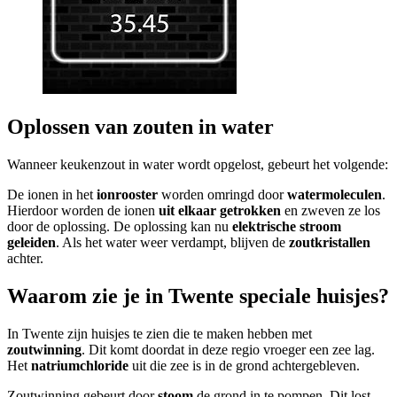
Oplossen van zouten in water
Wanneer keukenzout in water wordt opgelost, gebeurt het volgende:
De ionen in het
ionrooster
worden omringd door
watermoleculen
.
Hierdoor worden de ionen
uit elkaar getrokken
en zweven ze los
door de oplossing. De oplossing kan nu
elektrische stroom
geleiden
. Als het water weer verdampt, blijven de
zoutkristallen
achter.
Waarom zie je in Twente speciale huisjes?
In Twente zijn huisjes te zien die te maken hebben met
zoutwinning
. Dit komt doordat in deze regio vroeger een zee lag.
Het
natriumchloride
uit die zee is in de grond achtergebleven.
Zoutwinning gebeurt door
stoom
de grond in te pompen. Dit lost