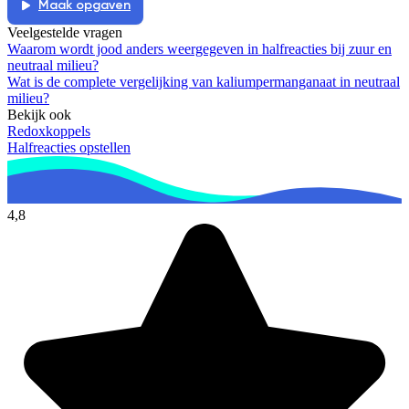
Maak opgaven
Veelgestelde vragen
Waarom wordt jood anders weergegeven in halfreacties bij zuur en
neutraal milieu?
Wat is de complete vergelijking van kaliumpermanganaat in neutraal
milieu?
Bekijk ook
Redoxkoppels
Halfreacties opstellen
4,8