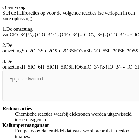
Open vraag
De uitleg gaat te langzaam
De uitleg gaat te snel
Stel de halfreacties op voor de volgende reacties (ze verlopen in een
Afspelen werkte niet
Iets anders
zure oplossing).
1.
De omzetting
van
ClO_3^{\;\;-}ClO_3^{\;-}ClO_3^{-}ClO\;_3^{-}ClO_3^{-}
2.
De
omzetting
Sb_2O_3Sb_2OSb_2O3SbO3
in
Sb_2O_5Sb_2OSb_2O5S
3.
De
omzetting
H_5IO_6H_5IOH_5IO6HIO6
in
IO_3^{\;-}IO_3^{-}IO_3
Redoxreacties
Chemische reacties waarbij elektronen worden uitgewisseld
tussen reagentia.
Kaliumpermanganaat
Een paars oxidatiemiddel dat vaak wordt gebruikt in redox
titraties.