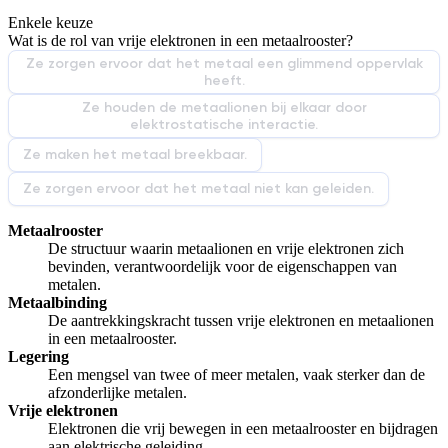
Enkele keuze
De uitleg gaat te langzaam
De uitleg gaat te snel
Wat is de rol van vrije elektronen in een metaalrooster?
Afspelen werkte niet
Iets anders
Ze zorgen ervoor dat het metaal een glimmend oppervlak
heeft.
Ze houden de metaalionen bij elkaar door
elektrostatische interactie.
Ze maken het metaal breekbaar.
Ze zorgen ervoor dat het metaal niet kan geleiden.
Metaalrooster
De structuur waarin metaalionen en vrije elektronen zich
bevinden, verantwoordelijk voor de eigenschappen van
metalen.
Metaalbinding
De aantrekkingskracht tussen vrije elektronen en metaalionen
in een metaalrooster.
Legering
Een mengsel van twee of meer metalen, vaak sterker dan de
afzonderlijke metalen.
Vrije elektronen
Elektronen die vrij bewegen in een metaalrooster en bijdragen
aan elektrische geleiding.