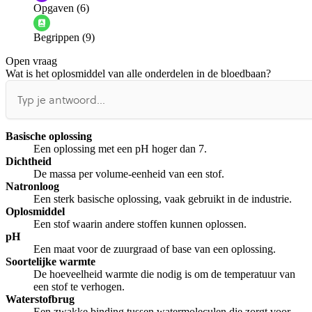
Opgaven (6)
Informatie is onjuist
Er mist informatie
Begrippen (9)
De docent is te langdradig
Open vraag
De uitleg gaat te langzaam
De uitleg gaat te snel
Wat is het oplosmiddel van alle onderdelen in de bloedbaan?
Afspelen werkte niet
Iets anders
Basische oplossing
Een oplossing met een pH hoger dan 7.
Dichtheid
De massa per volume-eenheid van een stof.
Natronloog
Een sterk basische oplossing, vaak gebruikt in de industrie.
Oplosmiddel
Een stof waarin andere stoffen kunnen oplossen.
pH
Een maat voor de zuurgraad of base van een oplossing.
Soortelijke warmte
De hoeveelheid warmte die nodig is om de temperatuur van
een stof te verhogen.
Waterstofbrug
Een zwakke binding tussen watermoleculen die zorgt voor