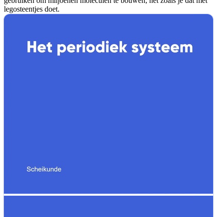
gebruiken om miljoenen moleculen te bouwen, net zoals je dat met
legosteentjes doet.