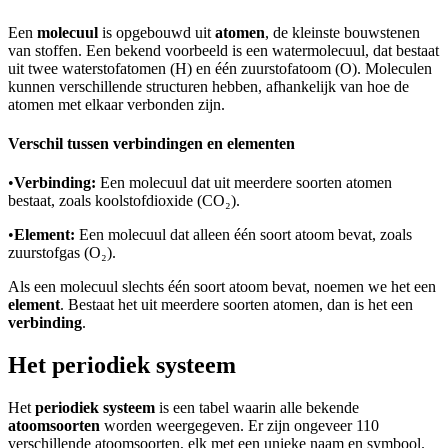
Een
molecuul
is opgebouwd uit
atomen
, de kleinste bouwstenen
van stoffen. Een bekend voorbeeld is een watermolecuul, dat bestaat
uit twee waterstofatomen (H) en één zuurstofatoom (O). Moleculen
kunnen verschillende structuren hebben, afhankelijk van hoe de
atomen met elkaar verbonden zijn.
Verschil tussen verbindingen en elementen
•
Verbinding:
Een molecuul dat uit meerdere soorten atomen
bestaat, zoals koolstofdioxide (CO₂).
•
Element:
Een molecuul dat alleen één soort atoom bevat, zoals
zuurstofgas (O₂).
Als een molecuul slechts één soort atoom bevat, noemen we het een
element
. Bestaat het uit meerdere soorten atomen, dan is het een
verbinding
.
Het periodiek systeem
Het
periodiek systeem
is een tabel waarin alle bekende
atoomsoorten
worden weergegeven. Er zijn ongeveer 110
verschillende atoomsoorten, elk met een unieke naam en symbool.