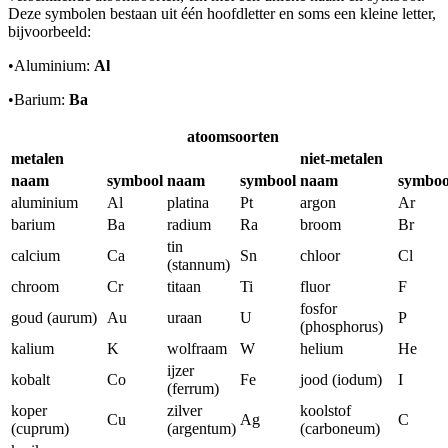
Deze symbolen bestaan uit één hoofdletter en soms een kleine letter,
bijvoorbeeld:
•
Aluminium:
Al
•
Barium:
Ba
atoomsoorten
metalen
niet-metalen
naam
symbool
naam
symbool
naam
symboo
aluminium
Al
platina
Pt
argon
Ar
barium
Ba
radium
Ra
broom
Br
tin
calcium
Ca
Sn
chloor
Cl
(stannum)
chroom
Cr
titaan
Ti
fluor
F
fosfor
goud (aurum)
Au
uraan
U
P
(phosphorus)
kalium
K
wolfraam
W
helium
He
ijzer
kobalt
Co
Fe
jood (iodum)
I
(ferrum)
koper
zilver
koolstof
Cu
Ag
C
(cuprum)
(argentum)
(carboneum)