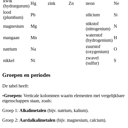
kwik
Hg
zink
Zn
neon
Ne
(hydrargurum)
lood
Pb
silicium
Si
(plumbum)
stikstof
magnesium
Mg
N
(nitrogenium)
waterstof
mangaan
Mn
H
(hydrogenium)
zuurstof
natrium
Na
O
(oxygenium)
zwavel
nikkel
Ni
S
(sulfur)
Groepen en periodes
De tabel heeft:
•
Groepen:
Verticale kolommen waarin elementen met vergelijkbare
eigenschappen staan, zoals:
Groep 1:
Alkalimetalen
(bijv. natrium, kalium).
Groep 2:
Aardalkalimetalen
(bijv. magnesium, calcium).