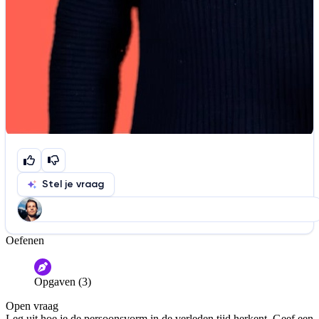
Stel je vraag
Oefenen
Help ons de video te verbeteren
De audio is slecht
De uitleg is onduidelijk
Opgaven (3)
Informatie is onjuist
Er mist informatie
Open vraag
De docent is te langdradig
Leg uit hoe je de persoonsvorm in de verleden tijd herkent. Geef een