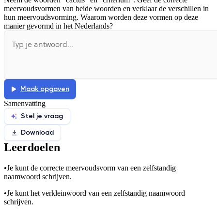
meervoudsvormen van beide woorden en verklaar de verschillen in
De uitleg gaat te langzaam
De uitleg gaat te snel
hun meervoudsvorming. Waarom worden deze vormen op deze
manier gevormd in het Nederlands?
Afspelen werkte niet
Iets anders
Maak opgaven
Samenvatting
Stel je vraag
Download
Leerdoelen
•
Je kunt de correcte meervoudsvorm van een zelfstandig
naamwoord schrijven.
•
Je kunt het verkleinwoord van een zelfstandig naamwoord
schrijven.