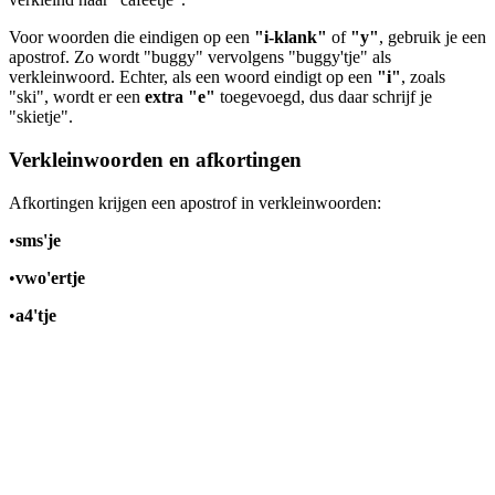
Voor woorden die eindigen op een
"i-klank"
of
"y"
, gebruik je een
apostrof. Zo wordt "buggy" vervolgens "buggy'tje" als
verkleinwoord. Echter, als een woord eindigt op een
"i"
, zoals
"ski", wordt er een
extra
"e"
toegevoegd, dus daar schrijf je
"skietje".
Verkleinwoorden en afkortingen
Afkortingen krijgen een apostrof in verkleinwoorden:
•
sms'je
•
vwo'ertje
•
a4'tje