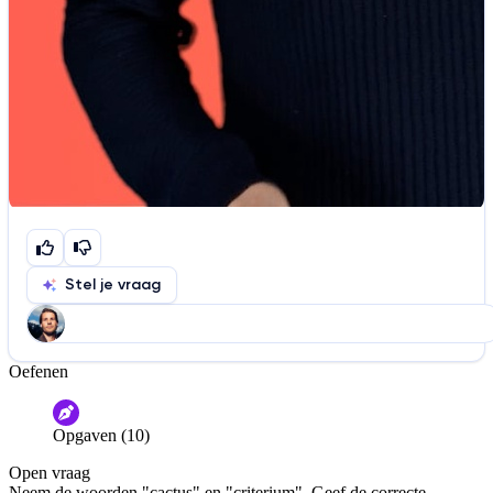
Stel je vraag
Oefenen
Help ons de video te verbeteren
De audio is slecht
De uitleg is onduidelijk
Opgaven (10)
Informatie is onjuist
Er mist informatie
Open vraag
De docent is te langdradig
Neem de woorden "cactus" en "criterium". Geef de correcte