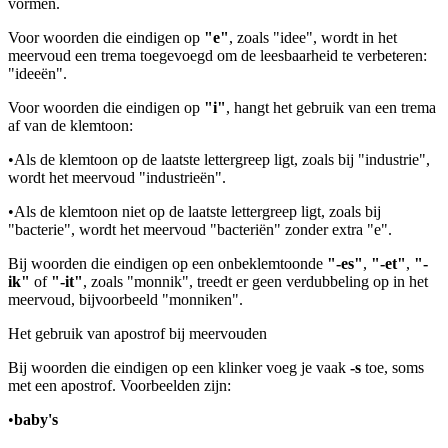
vormen.
Voor woorden die eindigen op
"e"
, zoals "idee", wordt in het
meervoud een trema toegevoegd om de leesbaarheid te verbeteren:
"ideeën".
Voor woorden die eindigen op
"i"
, hangt het gebruik van een trema
af van de klemtoon:
•
Als de klemtoon op de laatste lettergreep ligt, zoals bij "industrie",
wordt het meervoud "industrieën".
•
Als de klemtoon niet op de laatste lettergreep ligt, zoals bij
"bacterie", wordt het meervoud "bacteriën" zonder extra "e".
Bij woorden die eindigen op een onbeklemtoonde
"-es"
,
"-et"
,
"-
ik"
of
"-it"
, zoals "monnik", treedt er geen verdubbeling op in het
meervoud, bijvoorbeeld "monniken".
Het gebruik van apostrof bij meervouden
Bij woorden die eindigen op een klinker voeg je vaak
-s
toe, soms
met een apostrof. Voorbeelden zijn:
•
baby's