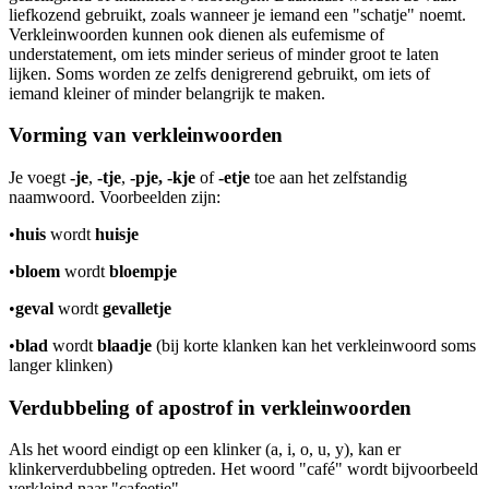
liefkozend gebruikt, zoals wanneer je iemand een "schatje" noemt.
Verkleinwoorden kunnen ook dienen als eufemisme of
understatement, om iets minder serieus of minder groot te laten
lijken. Soms worden ze zelfs denigrerend gebruikt, om iets of
iemand kleiner of minder belangrijk te maken.
Vorming van verkleinwoorden
Je voegt
-je
,
-tje
,
-pje, -kje
of
-etje
toe aan het zelfstandig
naamwoord. Voorbeelden zijn:
•
huis
wordt
huisje
•
bloem
wordt
bloempje
•
geval
wordt
gevalletje
•
blad
wordt
blaadje
(bij korte klanken kan het verkleinwoord soms
langer klinken)
Verdubbeling of apostrof in verkleinwoorden
Als het woord eindigt op een klinker (a, i, o, u, y), kan er
klinkerverdubbeling optreden. Het woord "café" wordt bijvoorbeeld
verkleind naar "cafeetje".