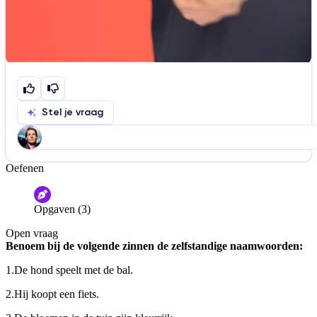
Stel je vraag
Oefenen
Help ons de video te verbeteren
De audio is slecht
De uitleg is onduidelijk
Opgaven (3)
Informatie is onjuist
Er mist informatie
Open vraag
De docent is te langdradig
Benoem bij de volgende zinnen de zelfstandige naamwoorden:
De uitleg gaat te langzaam
De uitleg gaat te snel
1.
De hond speelt met de bal.
Afspelen werkte niet
Iets anders
2.
Hij koopt een fiets.