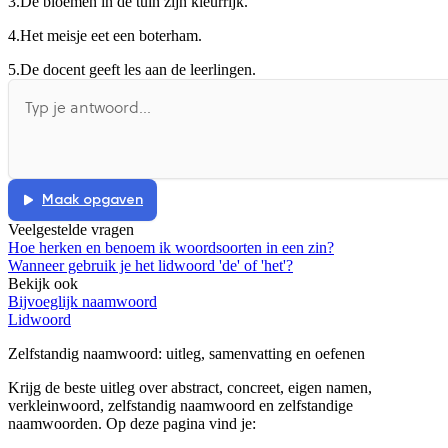
3.
De bloemen in de tuin zijn kleurrijk.
4.
Het meisje eet een boterham.
5.
De docent geeft les aan de leerlingen.
Maak opgaven
Veelgestelde vragen
Hoe herken en benoem ik woordsoorten in een zin?
Wanneer gebruik je het lidwoord 'de' of 'het'?
Bekijk ook
Bijvoeglijk naamwoord
Lidwoord
Zelfstandig naamwoord
: uitleg, samenvatting en oefenen
Krijg de beste uitleg over abstract, concreet, eigen namen,
verkleinwoord, zelfstandig naamwoord en zelfstandige
naamwoorden.
Op deze pagina vind je: