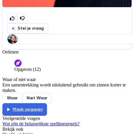
Stel je vraag
Oefenen
Help ons de video te verbeteren
De audio is slecht
De uitleg is onduidelijk
Opgaven (12)
Informatie is onjuist
Er mist informatie
Waar of niet waar
De docent is te langdradig
Een samentrekking wordt uitsluitend gebruikt om zinnen korter te
maken.
De uitleg gaat te langzaam
De uitleg gaat te snel
Waar
Niet Waar
Afspelen werkte niet
Iets anders
Maak opgaven
Veelgestelde vragen
Wat zijn de belangrijkste spellingsregels?
Bekijk ook