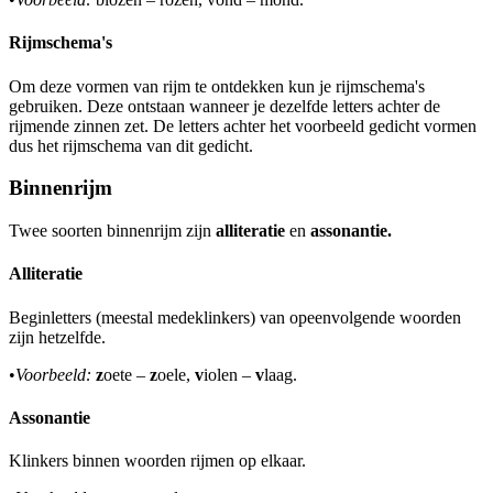
Rijmschema's
Om deze vormen van rijm te ontdekken kun je rijmschema's
gebruiken. Deze ontstaan wanneer je dezelfde letters achter de
rijmende zinnen zet. De letters achter het voorbeeld gedicht vormen
dus het rijmschema van dit gedicht.
Binnenrijm
Twee soorten binnenrijm zijn
alliteratie
en
assonantie.
Alliteratie
Beginletters (meestal medeklinkers) van opeenvolgende woorden
zijn hetzelfde.
•
Voorbeeld:
z
oete –
z
oele,
v
iolen –
v
laag.
Assonantie
Klinkers binnen woorden rijmen op elkaar.