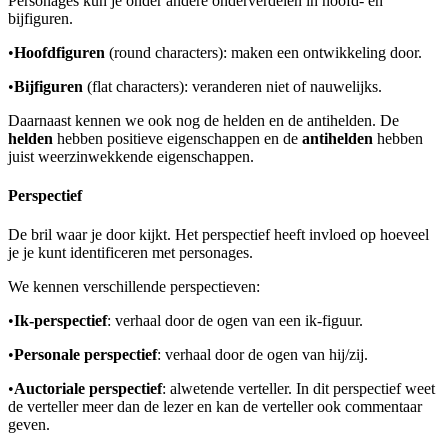
Personages kun je onder andere onderverdelen in hoofd- en
bijfiguren.
•
Hoofdfiguren
(round characters): maken een ontwikkeling door.
•
Bijfiguren
(flat characters): veranderen niet of nauwelijks.
Daarnaast kennen we ook nog de helden en de antihelden. De
helden
hebben positieve eigenschappen en de
antihelden
hebben
juist weerzinwekkende eigenschappen.
Perspectief
De bril waar je door kijkt. Het perspectief heeft invloed op hoeveel
je je kunt identificeren met personages.
We kennen verschillende perspectieven:
•
Ik-perspectief
: verhaal door de ogen van een ik-figuur.
•
Personale perspectief
: verhaal door de ogen van hij/zij.
•
Auctoriale perspectief
: alwetende verteller. In dit perspectief weet
de verteller meer dan de lezer en kan de verteller ook commentaar
geven.