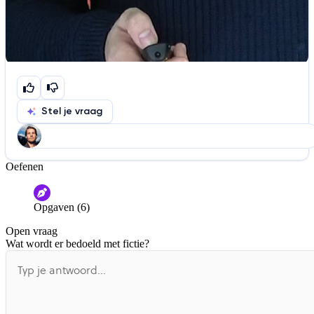
Stel je vraag
Oefenen
Help ons de video te verbeteren
De audio is slecht
De uitleg is onduidelijk
Opgaven (6)
Informatie is onjuist
Er mist informatie
Open vraag
De docent is te langdradig
Wat wordt er bedoeld met fictie?
De uitleg gaat te langzaam
De uitleg gaat te snel
Afspelen werkte niet
Iets anders