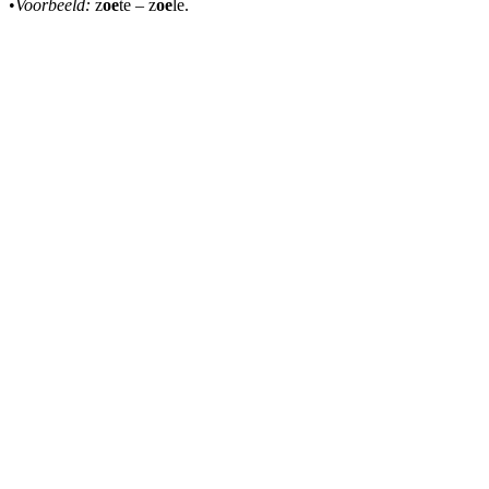
•
Voorbeeld:
z
oe
te – z
oe
le.