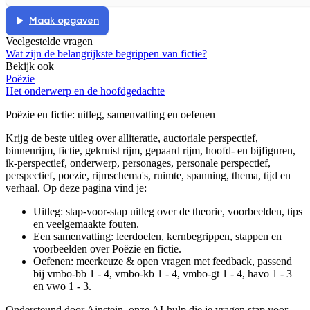
Maak opgaven
Veelgestelde vragen
Wat zijn de belangrijkste begrippen van fictie?
Bekijk ook
Poëzie
Het onderwerp en de hoofdgedachte
Poëzie en fictie
: uitleg, samenvatting en oefenen
Krijg de beste uitleg over alliteratie, auctoriale perspectief,
binnenrijm, fictie, gekruist rijm, gepaard rijm, hoofd- en bijfiguren,
ik-perspectief, onderwerp, personages, personale perspectief,
perspectief, poezie, rijmschema's, ruimte, spanning, thema, tijd en
verhaal.
Op deze pagina vind je:
Uitleg: stap-voor-stap uitleg over de theorie, voorbeelden, tips
en veelgemaakte fouten.
Een samenvatting: leerdoelen, kernbegrippen, stappen en
voorbeelden over
Poëzie en fictie
.
Oefenen: meerkeuze & open vragen met feedback, passend
bij
vmbo-bb 1 - 4, vmbo-kb 1 - 4, vmbo-gt 1 - 4, havo 1 - 3
en vwo 1 - 3
.
Ondersteund door Ainstein, onze AI-hulp die je vragen stap voor