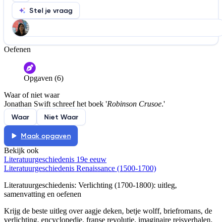
Stel je vraag
Oefenen
Help ons de video te verbeteren
De audio is slecht
De uitleg is onduidelijk
Opgaven (6)
Informatie is onjuist
Er mist informatie
Waar of niet waar
De docent is te langdradig
Jonathan Swift schreef het boek '
Robinson Crusoe
.'
De uitleg gaat te langzaam
De uitleg gaat te snel
Waar
Niet Waar
Afspelen werkte niet
Iets anders
Maak opgaven
Bekijk ook
Literatuurgeschiedenis 19e eeuw
Literatuurgeschiedenis Renaissance (1500-1700)
Literatuurgeschiedenis: Verlichting (1700-1800)
: uitleg,
samenvatting en oefenen
Krijg de beste uitleg over aagje deken, betje wolff, briefromans, de
verlichting, encyclopedie, franse revolutie, imaginaire reisverhalen,