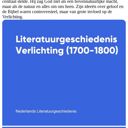
centraal stelde. Hij zag God niet als een bovennatuurlijke macht,
maar als de natuur en alles om ons heen. Zijn ideeën over geloof en
de Bijbel waren controversieel, maar van grote invloed op de
Verlichting.