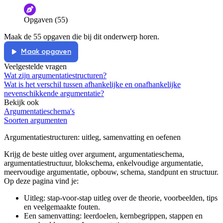
De audio is slecht
De uitleg is onduidelijk
Opgaven (55)
Informatie is onjuist
Er mist informatie
Maak de 55 opgaven die bij dit onderwerp horen.
De docent is te langdradig
Maak opgaven
De uitleg gaat te langzaam
De uitleg gaat te snel
Veelgestelde vragen
Afspelen werkte niet
Iets anders
Wat zijn argumentatiestructuren?
Wat is het verschil tussen afhankelijke en onafhankelijke
nevenschikkende argumentatie?
Bekijk ook
Argumentatieschema's
Soorten argumenten
Argumentatiestructuren
: uitleg, samenvatting en oefenen
Krijg de beste uitleg over argument, argumentatieschema,
argumentatiestructuur, blokschema, enkelvoudige argumentatie,
meervoudige argumentatie, opbouw, schema, standpunt en structuur.
Op deze pagina vind je:
Uitleg: stap-voor-stap uitleg over de theorie, voorbeelden, tips
en veelgemaakte fouten.
Een samenvatting: leerdoelen, kernbegrippen, stappen en