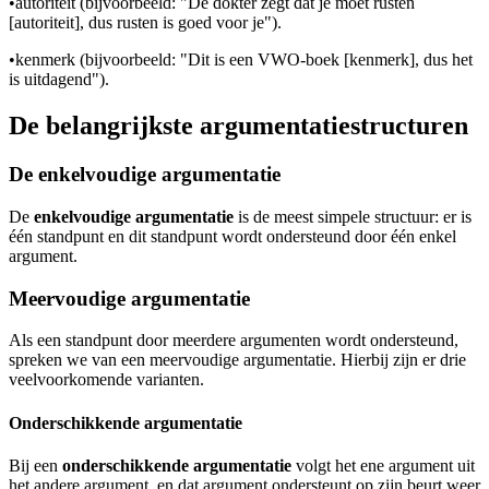
•
autoriteit (bijvoorbeeld: "De dokter zegt dat je moet rusten
[autoriteit], dus rusten is goed voor je").
•
kenmerk (bijvoorbeeld: "Dit is een VWO-boek [kenmerk], dus het
is uitdagend").
De belangrijkste argumentatiestructuren
De enkelvoudige argumentatie
De
enkelvoudige argumentatie
is de meest simpele structuur: er is
één standpunt en dit standpunt wordt ondersteund door één enkel
argument.
Meervoudige argumentatie
Als een standpunt door meerdere argumenten wordt ondersteund,
spreken we van een meervoudige argumentatie. Hierbij zijn er drie
veelvoorkomende varianten.
Onderschikkende argumentatie
Bij een
onderschikkende argumentatie
volgt het ene argument uit
het andere argument, en dat argument ondersteunt op zijn beurt weer