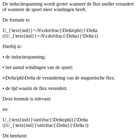
De inductiespanning wordt groter wanneer de flux sneller verandert
of wanneer de spoel meer windingen heeft.
De formule is:
U_{\text{ind}}=-N\cdot\frac{\Delta\phi}{\Delta
t}U_{\text{ind}}=-N\cdot\frac{\Delta}{\Delta t}
Hierbij is:
•
de inductiespanning;
•
het aantal windingen van de spoel;
•
\Delta\phi\Delta
de verandering van de magnetische flux;
•
de tijd waarin de flux verandert.
Deze formule is relevant:
en:
U_{\text{ind}}\sim\frac{\Delta\phi}{\Delta
t}U_{\text{ind}}\sim\frac{\Delta}{\Delta t}
Dit betekent: