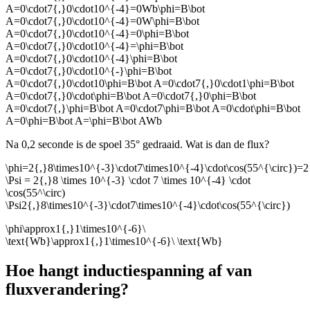
A=0\cdot7{,}0\cdot10^{-4}=0Wb\phi=B\bot
A=0\cdot7{,}0\cdot10^{-4}=0W\phi=B\bot
A=0\cdot7{,}0\cdot10^{-4}=0\phi=B\bot
A=0\cdot7{,}0\cdot10^{-4}=\phi=B\bot
A=0\cdot7{,}0\cdot10^{-4}\phi=B\bot
A=0\cdot7{,}0\cdot10^{-}\phi=B\bot
A=0\cdot7{,}0\cdot10\phi=B\bot A=0\cdot7{,}0\cdot1\phi=B\bot
A=0\cdot7{,}0\cdot\phi=B\bot A=0\cdot7{,}0\phi=B\bot
A=0\cdot7{,}\phi=B\bot A=0\cdot7\phi=B\bot A=0\cdot\phi=B\bot
A=0\phi=B\bot A=\phi=B\bot A
Wb
Na 0,2 seconde is de spoel 35° gedraaid. Wat is dan de flux?
\phi=2{,}8\times10^{-3}\cdot7\times10^{-4}\cdot\cos(55^{\circ})=2
\Psi = 2{,}8 \times 10^{-3} \cdot 7 \times 10^{-4} \cdot
\cos(55^\circ)
\Psi2{,}8\times10^{-3}\cdot7\times10^{-4}\cdot\cos(55^{\circ})
\phi\approx1{,}1\times10^{-6}\
\text{Wb}\approx1{,}1\times10^{-6}\ \text{Wb}
Hoe hangt inductiespanning af van
fluxverandering?