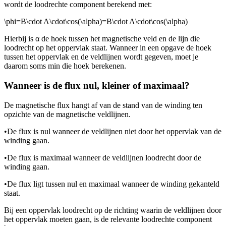
wordt de loodrechte component berekend met:
\phi=B\cdot A\cdot\cos(\alpha)=B\cdot A\cdot\cos(\alpha)
Hierbij is α de hoek tussen het magnetische veld en de lijn die
loodrecht op het oppervlak staat. Wanneer in een opgave de hoek
tussen het oppervlak en de veldlijnen wordt gegeven, moet je
daarom soms
min die hoek berekenen.
Wanneer is de flux nul, kleiner of maximaal?
De magnetische flux hangt af van de stand van de winding ten
opzichte van de magnetische veldlijnen.
•
De flux is nul wanneer de veldlijnen niet door het oppervlak van de
winding gaan.
•
De flux is maximaal wanneer de veldlijnen loodrecht door de
winding gaan.
•
De flux ligt tussen nul en maximaal wanneer de winding gekanteld
staat.
Bij een oppervlak loodrecht op de richting waarin de veldlijnen door
het oppervlak moeten gaan, is de relevante loodrechte component