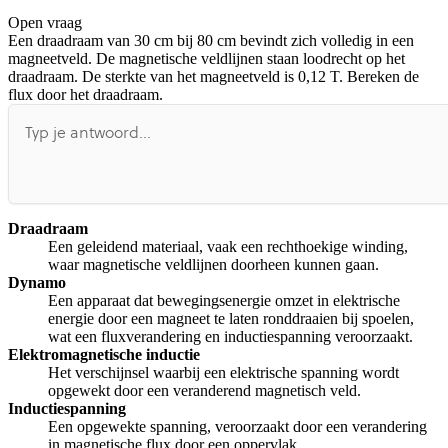
Open vraag
De uitleg gaat te langzaam
De uitleg gaat te snel
Een draadraam van 30 cm bij 80 cm bevindt zich volledig in een
Afspelen werkte niet
Iets anders
magneetveld. De magnetische veldlijnen staan loodrecht op het
draadraam. De sterkte van het magneetveld is 0,12 T. Bereken de
flux door het draadraam.
Draadraam
Een geleidend materiaal, vaak een rechthoekige winding,
waar magnetische veldlijnen doorheen kunnen gaan.
Dynamo
Een apparaat dat bewegingsenergie omzet in elektrische
energie door een magneet te laten ronddraaien bij spoelen,
wat een fluxverandering en inductiespanning veroorzaakt.
Elektromagnetische inductie
Het verschijnsel waarbij een elektrische spanning wordt
opgewekt door een veranderend magnetisch veld.
Inductiespanning
Een opgewekte spanning, veroorzaakt door een verandering
in magnetische flux door een oppervlak.