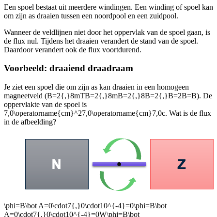
Een spoel bestaat uit meerdere windingen. Een winding of spoel kan
om zijn as draaien tussen een noordpool en een zuidpool.
Wanneer de veldlijnen niet door het oppervlak van de spoel gaan, is
de flux nul. Tijdens het draaien verandert de stand van de spoel.
Daardoor verandert ook de flux voortdurend.
Voorbeeld: draaiend draadraam
Je ziet een spoel die om zijn as kan draaien in een homogeen
magneetveld (
B=2{,}8mTB=2{,}8mB=2{,}8B=2{,}B=2B=B
). De
oppervlakte van de spoel is
7,0\operatorname{cm}^27,0\operatorname{cm}7,0c
. Wat is de flux
in de afbeelding?
\phi=B\bot A=0\cdot7{,}0\cdot10^{-4}=0\phi=B\bot
A=0\cdot7{,}0\cdot10^{-4}=0W\phi=B\bot