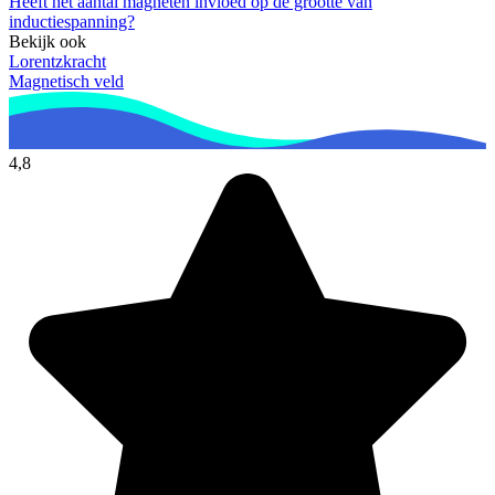
Heeft het aantal magneten invloed op de grootte van
inductiespanning?
Bekijk ook
Lorentzkracht
Magnetisch veld
4,8