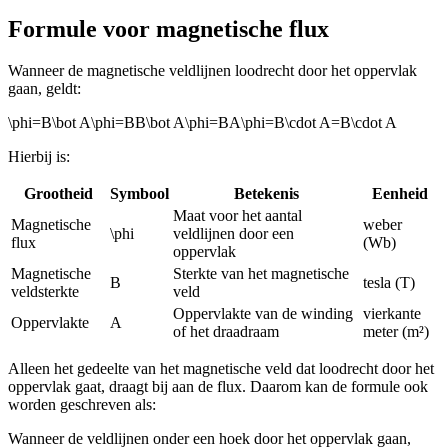
Formule voor magnetische flux
Wanneer de magnetische veldlijnen loodrecht door het oppervlak
gaan, geldt:
\phi=B\bot A\phi=BB\bot A\phi=BA\phi=B\cdot A=B\cdot A
Hierbij is:
Grootheid
Symbool
Betekenis
Eenheid
Maat voor het aantal
Magnetische
weber
\phi
veldlijnen door een
flux
(Wb)
oppervlak
Magnetische
Sterkte van het magnetische
B
tesla (T)
veldsterkte
veld
Oppervlakte van de winding
vierkante
Oppervlakte
A
of het draadraam
meter (m²)
Alleen het gedeelte van het magnetische veld dat loodrecht door het
oppervlak gaat, draagt bij aan de flux. Daarom kan de formule ook
worden geschreven als:
Wanneer de veldlijnen onder een hoek door het oppervlak gaan,