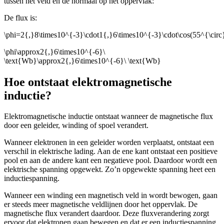
tussen het veld en de normaal op het oppervlak:
De flux is:
\phi=2{,}8\times10^{-3}\cdot1{,}6\times10^{-3}\cdot\cos(55^{\circ
\phi\approx2{,}6\times10^{-6}\
\text{Wb}\approx2{,}6\times10^{-6}\ \text{Wb}
Hoe ontstaat elektromagnetische
inductie?
Elektromagnetische inductie ontstaat wanneer de magnetische flux
door een geleider, winding of spoel verandert.
Wanneer elektronen in een geleider worden verplaatst, ontstaat een
verschil in elektrische lading. Aan de ene kant ontstaat een positieve
pool en aan de andere kant een negatieve pool. Daardoor wordt een
elektrische spanning opgewekt. Zo’n opgewekte spanning heet een
inductiespanning.
Wanneer een winding een magnetisch veld in wordt bewogen, gaan
er steeds meer magnetische veldlijnen door het oppervlak. De
magnetische flux verandert daardoor. Deze fluxverandering zorgt
ervoor dat elektronen gaan bewegen en dat er een inductiespanning