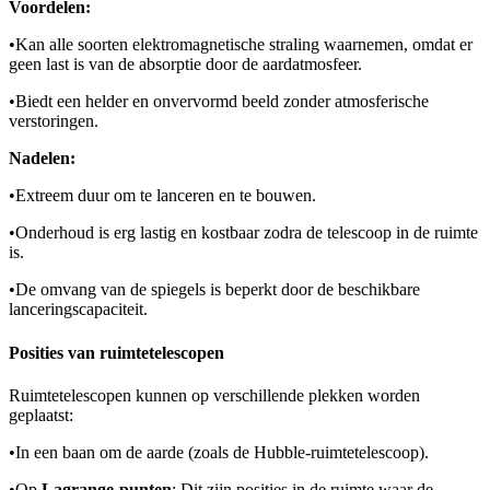
Voordelen:
•
Kan alle soorten elektromagnetische straling waarnemen, omdat er
geen last is van de absorptie door de aardatmosfeer.
•
Biedt een helder en onvervormd beeld zonder atmosferische
verstoringen.
Nadelen:
•
Extreem duur om te lanceren en te bouwen.
•
Onderhoud is erg lastig en kostbaar zodra de telescoop in de ruimte
is.
•
De omvang van de spiegels is beperkt door de beschikbare
lanceringscapaciteit.
Posities van ruimtetelescopen
Ruimtetelescopen kunnen op verschillende plekken worden
geplaatst:
•
In een baan om de aarde (zoals de Hubble-ruimtetelescoop).
•
Op
Lagrange-punten
: Dit zijn posities in de ruimte waar de