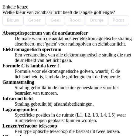
Enkele keuze
De uitleg gaat te langzaam
De uitleg gaat te snel
Welke kleur van zichtbaar licht heeft de langste golflengte?
Afspelen werkte niet
Iets anders
Blauw
Groen
Geel
Rood
Oranje
Paars
Absorptiespectrum van de aardatmosfeer
De mate waarin de aardatmosfeer elektromagnetische straling
absorbeert, met 'gaten' voor radiogolven en zichtbaar licht.
Elektromagnetisch spectrum
Een verzameling van alle elektromagnetische straling die met
de snelheid van het licht gaan.
Formule C is lambda keer f
Formule voor elektromagnetische golven, waarbij C de
lichtsnelheid is, lambda de golflengte en f de frequentie.
Gammastraling
Straling gebruikt in de nucleaire geneeskunde voor het
bestralen van tumoren.
Infrarood licht
Straling gebruikt bij afstandsbedieningen.
Lagrangepunten
Specifieke posities in de ruimte (L1, L2, L3, L4, L5) waar
ruimtetelescopen geplaatst kunnen worden.
Lenzen/refractor telescoop
Een type optische telescoop die bestaat uit twee lenzen.