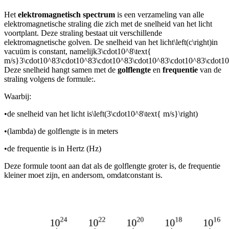
Het
elektromagnetisch spectrum
is een verzameling van alle
elektromagnetische straling die zich met de snelheid van het licht
voortplant. Deze straling bestaat uit verschillende
elektromagnetische golven. De snelheid van het licht
\left(c\right)
in
vacuüm is constant, namelijk
3\cdot10^8\text{
m/s}3\cdot10^83\cdot10^83\cdot10^83\cdot10^83\cdot10^83\cdot1
Deze snelheid hangt samen met de
golflengte
en
frequentie
van de
straling volgens de formule:
.
Waarbij:
•
de snelheid van het licht is
\left(3\cdot10^8\text{ m/s}\right)
•
(lambda) de golflengte is in meters
•
de frequentie is in Hertz (Hz)
Deze formule toont aan dat als de golflengte groter is, de frequentie
kleiner moet zijn, en andersom, omdat
constant is.