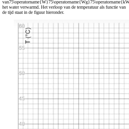
van
75\operatorname{W}75\operatorname{Wg}75\operatorname{kW
het water verwarmd. Het verloop van de temperatuur als functie van
de tijd staat in de figuur hieronder.