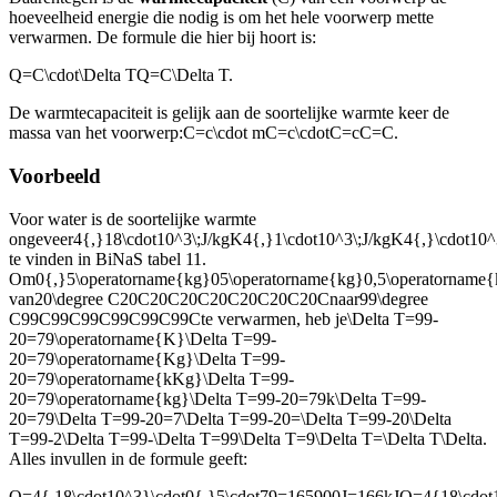
hoeveelheid energie die nodig is om het hele voorwerp met
te
verwarmen. De formule die hier bij hoort is:
Q=C\cdot\Delta TQ=C\Delta T
.
De warmtecapaciteit is gelijk aan de soortelijke warmte keer de
massa van het voorwerp:
C=c\cdot mC=c\cdotC=cC=C
.
Voorbeeld
Voor water is de soortelijke warmte
ongeveer
4{,}18\cdot10^3\;J/kgK4{,}1\cdot10^3\;J/kgK4{,}\cdot10
te vinden in BiNaS tabel 11.
Om
0{,}5\operatorname{kg}05\operatorname{kg}0,5\operatorname{
van
20\degree C20C20C20C20C20C20C20C
naar
99\degree
C99C99C99C99C99C99C
te verwarmen, heb je
\Delta T=99-
20=79\operatorname{K}\Delta T=99-
20=79\operatorname{Kg}\Delta T=99-
20=79\operatorname{kKg}\Delta T=99-
20=79\operatorname{kg}\Delta T=99-20=79k\Delta T=99-
20=79\Delta T=99-20=7\Delta T=99-20=\Delta T=99-20\Delta
T=99-2\Delta T=99-\Delta T=99\Delta T=9\Delta T=\Delta T\Delta
.
Alles invullen in de formule geeft:
Q=4{,18\cdot10^3}\cdot0{,}5\cdot79=165900J=166kJQ=4{18\cdot1