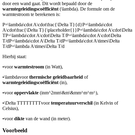
door een wand gaat. Dit wordt bepaald door de
warmtegeleidingscoëfficiënt
(
\lambda
). De formule om de
warmtestroom te berekenen is:
P=\lambda\cdot A\cdot\frac{\Delta T}{d}P=\lambda\cdot
A\cdot\frac{\Delta T}{\placeholder{}}P=\lambda\cdot A\cdot\Delta
TP=\lambda\cdot A\cdot\Delta T/P=\lambda\cdot A\cdot\Delta
T/dP=\lambda\cdot A\Delta T/dP=\lambda\cdot A\times\Delta
T/dP=\lambda A\times\Delta T/d
Hierbij staat:
•
voor
warmtestroom
(in Watt),
•
\lambda
voor
thermische geleidbaarheid
of
warmtegeleidingscoëfficiënt
(in
),
•
voor
oppervlakte
(in
m^2mm\&m\&mm^m^m^
),
•
\Delta TTTTTTTT
voor
temperatuurverschil
(in Kelvin of
Celsius),
•
voor
dikte
van de wand (in meter).
Voorbeeld