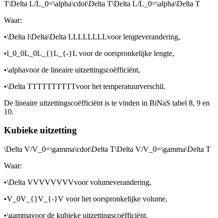
T\Delta L/L_0=\alpha\cdot\Delta T\Delta L/L_0=\alpha\Delta T
Waar:
•
\Delta l\Delta\Delta LLLLLLLL
voor lengteverandering,
•
l_0_0L_0L_{}L_{-}L
voor de oorspronkelijke lengte,
•
\alpha
voor de lineaire uitzettingscoëfficiënt,
•
\Delta TTTTTTTTTT
voor het temperatuurverschil.
De lineaire uitzettingscoëfficiënt is te vinden in BiNaS tabel 8, 9 en
10.
Kubieke uitzetting
\Delta V/V_0=\gamma\cdot\Delta T\Delta V/V_0=\gamma\Delta T
Waar:
•
\Delta VVVVVVVV
voor volumeverandering,
•
V_0V_{}V_{-}V
voor het oorspronkelijke volume,
•
\gamma
voor de kubieke uitzettingscoëfficiënt.