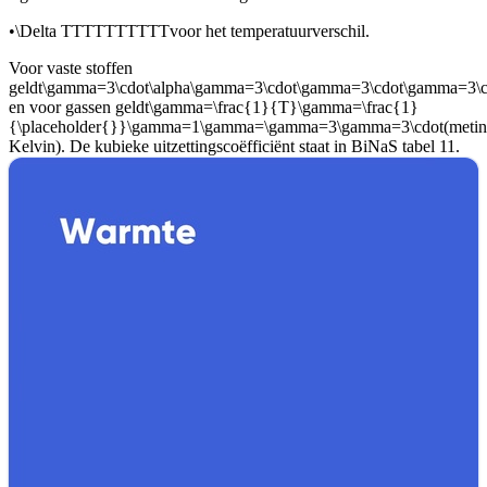
•
\Delta TTTTTTTTTT
voor het temperatuurverschil.
Voor vaste stoffen
geldt
\gamma=3\cdot\alpha\gamma=3\cdot\gamma=3\cdot\gamma=3
en voor gassen geldt
\gamma=\frac{1}{T}\gamma=\frac{1}
{\placeholder{}}\gamma=1\gamma=\gamma=3\gamma=3\cdot
(met
in
Kelvin). De kubieke uitzettingscoëfficiënt staat in BiNaS tabel 11.