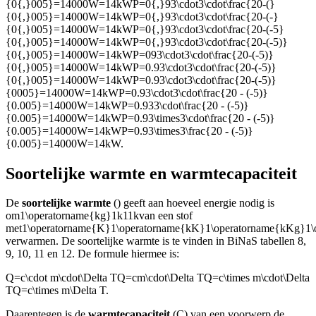
{0{,}005}=14000W=14kWP=0{,}93\cdot3\cdot\frac{20-(}
{0{,}005}=14000W=14kWP=0{,}93\cdot3\cdot\frac{20-(-}
{0{,}005}=14000W=14kWP=0{,}93\cdot3\cdot\frac{20-(-5}
{0{,}005}=14000W=14kWP=0{,}93\cdot3\cdot\frac{20-(-5)}
{0{,}005}=14000W=14kWP=093\cdot3\cdot\frac{20-(-5)}
{0{,}005}=14000W=14kWP=0.93\cdot3\cdot\frac{20-(-5)}
{0{,}005}=14000W=14kWP=0.93\cdot3\cdot\frac{20-(-5)}
{0005}=14000W=14kWP=0.93\cdot3\cdot\frac{20 - (-5)}
{0.005}=14000W=14kWP=0.933\cdot\frac{20 - (-5)}
{0.005}=14000W=14kWP=0.93\times3\cdot\frac{20 - (-5)}
{0.005}=14000W=14kWP=0.93\times3\frac{20 - (-5)}
{0.005}=14000W=14kW
.
Soortelijke warmte en warmtecapaciteit
De
soortelijke warmte
(
) geeft aan hoeveel energie nodig is
om
1\operatorname{kg}1k11k
van een stof
met
1\operatorname{K}1\operatorname{kK}1\operatorname{kKg}1\
verwarmen. De soortelijke warmte is te vinden in BiNaS tabellen 8,
9, 10, 11 en 12. De formule hiermee is:
Q=c\cdot m\cdot\Delta TQ=cm\cdot\Delta TQ=c\times m\cdot\Delta
TQ=c\times m\Delta T
.
Daarentegen is de
warmtecapaciteit
(C) van een voorwerp de