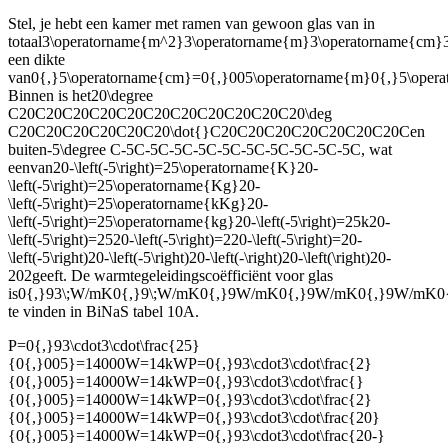
Stel, je hebt een kamer met ramen van gewoon glas van in
totaal
3\operatorname{m^2}3\operatorname{m}3\operatorname{c
een dikte
van
0{,}5\operatorname{cm}=0{,}005\operatorname{m}0{,}5\oper
Binnen is het
20\degree
C20C20C20C20C20C20C20C20C20C20C20\deg
C20C20C20C20C20C20\dot{}C20C20C20C20C20C20C20C
en
buiten
-5\degree C-5C-5C-5C-5C-5C-5C-5C-5C-5C-5C
, wat
een
van
20-\left(-5\right)=25\operatorname{K}20-
\left(-5\right)=25\operatorname{Kg}20-
\left(-5\right)=25\operatorname{kKg}20-
\left(-5\right)=25\operatorname{kg}20-\left(-5\right)=25k20-
\left(-5\right)=2520-\left(-5\right)=220-\left(-5\right)=20-
\left(-5\right)20-\left(-5\right)20-\left(-\right)20-\left(\right)20-
202
geeft. De warmtegeleidingscoëfficiënt voor glas
is
0{,}93\;W/mK0{,}9\;W/mK0{,}9W/mK0{,}9W/mK0{,}9W/m
te vinden in BiNaS tabel 10A.
P=0{,}93\cdot3\cdot\frac{25}
{0{,}005}=14000W=14kWP=0{,}93\cdot3\cdot\frac{2}
{0{,}005}=14000W=14kWP=0{,}93\cdot3\cdot\frac{}
{0{,}005}=14000W=14kWP=0{,}93\cdot3\cdot\frac{2}
{0{,}005}=14000W=14kWP=0{,}93\cdot3\cdot\frac{20}
{0{,}005}=14000W=14kWP=0{,}93\cdot3\cdot\frac{20-}