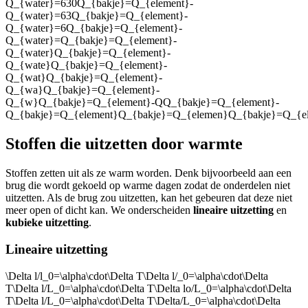
Q_{water}=630Q_{bakje}=Q_{element}-
Q_{water}=63Q_{bakje}=Q_{element}-
Q_{water}=6Q_{bakje}=Q_{element}-
Q_{water}=Q_{bakje}=Q_{element}-
Q_{water}Q_{bakje}=Q_{element}-
Q_{wate}Q_{bakje}=Q_{element}-
Q_{wat}Q_{bakje}=Q_{element}-
Q_{wa}Q_{bakje}=Q_{element}-
Q_{w}Q_{bakje}=Q_{element}-QQ_{bakje}=Q_{element}-
Q_{bakje}=Q_{element}Q_{bakje}=Q_{elemen}Q_{bakje}=Q_{e
Stoffen die uitzetten door warmte
Stoffen zetten uit als ze warm worden. Denk bijvoorbeeld aan een
brug die wordt gekoeld op warme dagen zodat de onderdelen niet
uitzetten. Als de brug zou uitzetten, kan het gebeuren dat deze niet
meer open of dicht kan. We onderscheiden
lineaire uitzetting
en
kubieke uitzetting
.
Lineaire uitzetting
\Delta l/l_0=\alpha\cdot\Delta T\Delta l/_0=\alpha\cdot\Delta
T\Delta l/L_0=\alpha\cdot\Delta T\Delta lo/L_0=\alpha\cdot\Delta
T\Delta l/L_0=\alpha\cdot\Delta T\Delta/L_0=\alpha\cdot\Delta