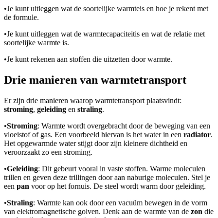
•
Je kunt uitleggen wat de soortelijke warmte
is en hoe je rekent met
de formule
.
•
Je kunt uitleggen wat de warmtecapaciteit
is en wat de relatie met
soortelijke warmte is.
•
Je kunt rekenen aan stoffen die uitzetten door warmte.
Drie manieren van warmtetransport
Er zijn drie manieren waarop warmtetransport plaatsvindt:
stroming
,
geleiding
en
straling
.
•
Stroming
: Warmte wordt overgebracht door de beweging van een
vloeistof of gas. Een voorbeeld hiervan is het water in een
radiator
.
Het opgewarmde water stijgt door zijn kleinere dichtheid en
veroorzaakt zo een stroming.
•
Geleiding
: Dit gebeurt vooral in vaste stoffen. Warme moleculen
trillen en geven deze trillingen door aan naburige moleculen. Stel je
een
pan
voor op het fornuis. De steel wordt warm door geleiding.
•
Straling
: Warmte kan ook door een vacuüm bewegen in de vorm
van elektromagnetische golven. Denk aan de warmte van de
zon
die