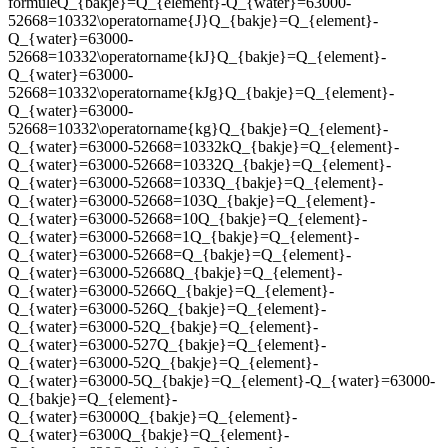
formule
Q_{bakje}=Q_{element}-Q_{water}=63000-
52668=10332\operatorname{J}Q_{bakje}=Q_{element}-
Q_{water}=63000-
52668=10332\operatorname{kJ}Q_{bakje}=Q_{element}-
Q_{water}=63000-
52668=10332\operatorname{kJg}Q_{bakje}=Q_{element}-
Q_{water}=63000-
52668=10332\operatorname{kg}Q_{bakje}=Q_{element}-
Q_{water}=63000-52668=10332kQ_{bakje}=Q_{element}-
Q_{water}=63000-52668=10332Q_{bakje}=Q_{element}-
Q_{water}=63000-52668=1033Q_{bakje}=Q_{element}-
Q_{water}=63000-52668=103Q_{bakje}=Q_{element}-
Q_{water}=63000-52668=10Q_{bakje}=Q_{element}-
Q_{water}=63000-52668=1Q_{bakje}=Q_{element}-
Q_{water}=63000-52668=Q_{bakje}=Q_{element}-
Q_{water}=63000-52668Q_{bakje}=Q_{element}-
Q_{water}=63000-5266Q_{bakje}=Q_{element}-
Q_{water}=63000-526Q_{bakje}=Q_{element}-
Q_{water}=63000-52Q_{bakje}=Q_{element}-
Q_{water}=63000-527Q_{bakje}=Q_{element}-
Q_{water}=63000-52Q_{bakje}=Q_{element}-
Q_{water}=63000-5Q_{bakje}=Q_{element}-Q_{water}=63000-
Q_{bakje}=Q_{element}-
Q_{water}=63000Q_{bakje}=Q_{element}-
Q_{water}=6300Q_{bakje}=Q_{element}-