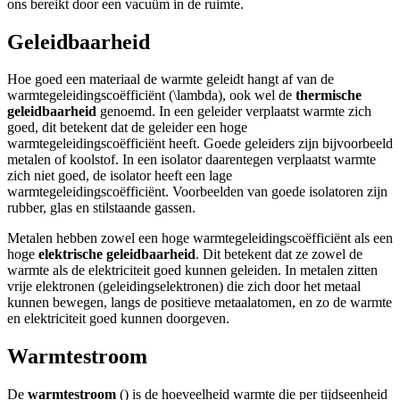
ons bereikt door een vacuüm in de ruimte.
Geleidbaarheid
Hoe goed een materiaal de warmte geleidt hangt af van de
warmtegeleidingscoëfficiënt (
\lambda
), ook wel de
thermische
geleidbaarheid
genoemd. In een geleider verplaatst warmte zich
goed, dit betekent dat de geleider een hoge
warmtegeleidingscoëfficiënt heeft. Goede geleiders zijn bijvoorbeeld
metalen of koolstof. In een isolator daarentegen verplaatst warmte
zich niet goed, de isolator heeft een lage
warmtegeleidingscoëfficiënt. Voorbeelden van goede isolatoren zijn
rubber, glas en stilstaande gassen.
Metalen hebben zowel een hoge warmtegeleidingscoëfficiënt als een
hoge
elektrische geleidbaarheid
. Dit betekent dat ze zowel de
warmte als de elektriciteit goed kunnen geleiden. In metalen zitten
vrije elektronen (geleidingselektronen) die zich door het metaal
kunnen bewegen, langs de positieve metaalatomen, en zo de warmte
en elektriciteit goed kunnen doorgeven.
Warmtestroom
De
warmtestroom
(
) is de hoeveelheid warmte die per tijdseenheid