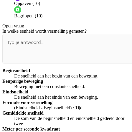
Opgaven (10)
Informatie is onjuist
Er mist informatie
Begrippen (10)
De docent is te langdradig
Open vraag
De uitleg gaat te langzaam
De uitleg gaat te snel
In welke eenheid wordt versnelling gemeten?
Afspelen werkte niet
Iets anders
Beginsnelheid
De snelheid aan het begin van een beweging.
Eenparige beweging
Beweging met een constante snelheid.
Eindsnelheid
De snelheid aan het einde van een beweging.
Formule voor versnelling
(Eindsnelheid - Beginsnelheid) / Tijd
Gemiddelde snelheid
De som van de beginsnelheid en eindsnelheid gedeeld door
twee.
Meter per seconde kwadraat