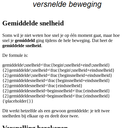
Gemiddelde snelheid
Soms wil je niet weten hoe snel je op één moment gaat, maar hoe
snel je
gemiddeld
ging tijdens de hele beweging. Dat heet de
gemiddelde snelheid
.
De formule is:
gemiddelde\;snelheid=\frac{begin\;snelheid+eind\;snelheid}
{2}gemiddelde\;snelheid=\frac{begin\;snelheid+eindsnelheid}
{2}gemiddelde\;snelheid=\frac{beginsnelheid+eindsnelheid}
{2}gemiddeldesnelheid=\frac{beginsnelheid+eindsnelheid}
{2}gemiddeldesnelheid=\frac{eindsnelheid}
{2}gemiddeldesnelheid=beginsnelheid+\frac{eindsnelheid}
{2}gemiddeldesnelheid=beginsnelheid+\frac{eindsnelheid}
{\placeholder{}}
Dit werkt hetzelfde als een gewoon gemiddelde: je telt twee
snelheden bij elkaar op en deelt door twee.
Versnelling berekenen