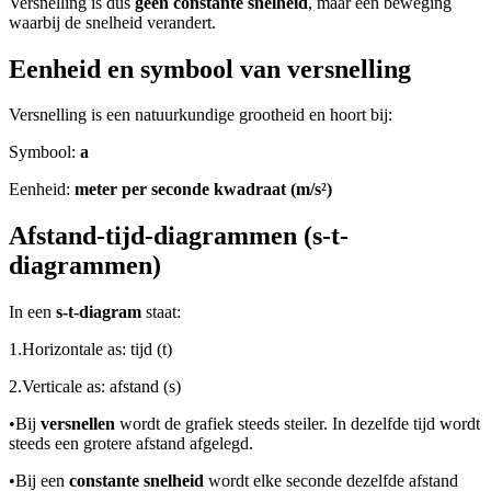
Versnelling is dus
geen constante snelheid
, maar een beweging
waarbij de snelheid verandert.
Eenheid en symbool van versnelling
Versnelling is een natuurkundige grootheid en hoort bij:
Symbool:
a
Eenheid:
meter per seconde kwadraat (m/s²)
Afstand-tijd-diagrammen (s-t-
diagrammen)
In een
s-t-diagram
staat:
1.
Horizontale as: tijd (t)
2.
Verticale as: afstand (s)
•
Bij
versnellen
wordt de grafiek steeds steiler. In dezelfde tijd wordt
steeds een grotere afstand afgelegd.
•
Bij een
constante snelheid
wordt elke seconde dezelfde afstand