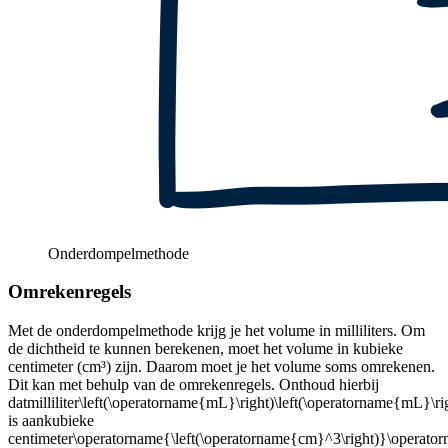
Onderdompelmethode
Omrekenregels
Met de onderdompelmethode krijg je het volume in milliliters. Om
de dichtheid te kunnen berekenen, moet het volume in kubieke
centimeter (cm³) zijn. Daarom moet je het volume soms omrekenen.
Dit kan met behulp van de omrekenregels. Onthoud hierbij
dat
milliliter
\left(\operatorname{mL}\right)\left(\operatorname{m
is aan
kubieke
centimeter
\operatorname{\left(\operatorname{cm}^3\right)}\operator