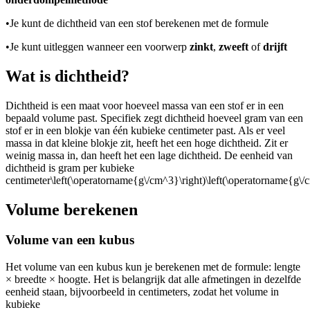
•
Je kunt de dichtheid van een stof berekenen met de formule
•
Je kunt uitleggen wanneer een voorwerp
zinkt
,
zweeft
of
drijft
Wat is dichtheid?
Dichtheid is een maat voor hoeveel massa van een stof er in een
bepaald volume past. Specifiek zegt dichtheid hoeveel gram van een
stof er in een blokje van één kubieke centimeter past. Als er veel
massa in dat kleine blokje zit, heeft het een hoge dichtheid. Zit er
weinig massa in, dan heeft het een lage dichtheid. De eenheid van
dichtheid is gram per kubieke
centimeter
\left(\operatorname{g\/cm^3}\right)\left(\operatorname{g\/c
Volume berekenen
Volume van een kubus
Het volume van een kubus kun je berekenen met de formule: lengte
× breedte × hoogte. Het is belangrijk dat alle afmetingen in dezelfde
eenheid staan, bijvoorbeeld in centimeters, zodat het volume in
kubieke