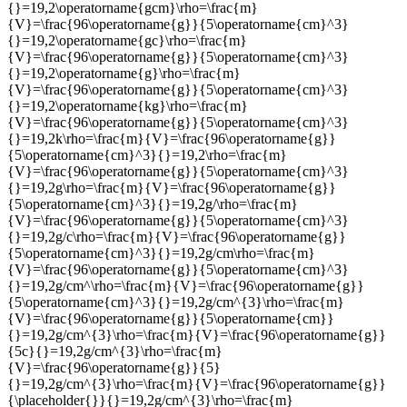
{}=19,2\operatorname{gcm}\rho=\frac{m}
{V}=\frac{96\operatorname{g}}{5\operatorname{cm}^3}
{}=19,2\operatorname{gc}\rho=\frac{m}
{V}=\frac{96\operatorname{g}}{5\operatorname{cm}^3}
{}=19,2\operatorname{g}\rho=\frac{m}
{V}=\frac{96\operatorname{g}}{5\operatorname{cm}^3}
{}=19,2\operatorname{kg}\rho=\frac{m}
{V}=\frac{96\operatorname{g}}{5\operatorname{cm}^3}
{}=19,2k\rho=\frac{m}{V}=\frac{96\operatorname{g}}
{5\operatorname{cm}^3}{}=19,2\rho=\frac{m}
{V}=\frac{96\operatorname{g}}{5\operatorname{cm}^3}
{}=19,2g\rho=\frac{m}{V}=\frac{96\operatorname{g}}
{5\operatorname{cm}^3}{}=19,2g/\rho=\frac{m}
{V}=\frac{96\operatorname{g}}{5\operatorname{cm}^3}
{}=19,2g/c\rho=\frac{m}{V}=\frac{96\operatorname{g}}
{5\operatorname{cm}^3}{}=19,2g/cm\rho=\frac{m}
{V}=\frac{96\operatorname{g}}{5\operatorname{cm}^3}
{}=19,2g/cm^\rho=\frac{m}{V}=\frac{96\operatorname{g}}
{5\operatorname{cm}^3}{}=19,2g/cm^{3}\rho=\frac{m}
{V}=\frac{96\operatorname{g}}{5\operatorname{cm}}
{}=19,2g/cm^{3}\rho=\frac{m}{V}=\frac{96\operatorname{g}}
{5c}{}=19,2g/cm^{3}\rho=\frac{m}
{V}=\frac{96\operatorname{g}}{5}
{}=19,2g/cm^{3}\rho=\frac{m}{V}=\frac{96\operatorname{g}}
{\placeholder{}}{}=19,2g/cm^{3}\rho=\frac{m}