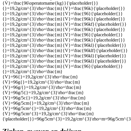
{V}=\frac{96\operatorname{kg}}{\placeholder{}}
{}=19,2g/cm^{3}\rho=\frac{m}{V}=\frac{96k}{\placeholder{}}
{}=19,2g/cm^{3}\rho=\frac{m}{V}=\frac{96}{\placeholder{}}
{}=19,2g/cm^{3}\rho=\frac{m}{V}=\frac{96k}{\placeholder{}}
{}=19,2g/cm^{3}\rho=\frac{m}{V}=\frac{96kf}{\placeholder{}}
{}=19,2g/cm^{3}\rho=\frac{m}{V}=\frac{96k}{\placeholder{}}
{}=19,2g/cm^{3}\rho=\frac{m}{V}=\frac{96}{\placeholder{}}
{}=19,2g/cm^{3}\rho=\frac{m}{V}=\frac{96k}{\placeholder{}}
{}=19,2g/cm^{3}\rho=\frac{m}{V}=\frac{96kl}{\placeholder{}}
{}=19,2g/cm^{3}\rho=\frac{m}{V}=\frac{96klf}{\placeholder{}}
{}=19,2g/cm^{3}\rho=\frac{m}{V}=\frac{96kl}{\placeholder{}}
{}=19,2g/cm^{3}\rho=\frac{m}{V}=\frac{96kl}{\placeholder{}}
{}=19,2g/cm^{3}\rho=\frac{m}{V}=\frac{96}{\placeholder{}}
{}=19,2g/cm^{3}\rho=\frac{m}
{V}=96{}=19,2g/cm^{3}\rho=\frac{m}
{V}=96g{}=19,2g/cm^{3}\rho=\frac{m}
{V}=96g/{}=19,2g/cm^{3}\rho=\frac{m}
{V}=96g/5{}=19,2g/cm^{3}\rho=\frac{m}
{V}=96g/5c{}=19,2g/cm^{3}\rho=\frac{m}
{V}=96g/5cm{}=19,2g/cm^{3}\rho=\frac{m}
{V}=96g/5cm^{}=19,2g/cm^{3}\rho=\frac{m}
{V}=96g/5cm^{3}=19,2g/cm^{3}\rho=\frac{m}
{\placeholder{}}=96g/5cm^{3}=19,2g/cm^{3}\rho=m=96g/5cm^