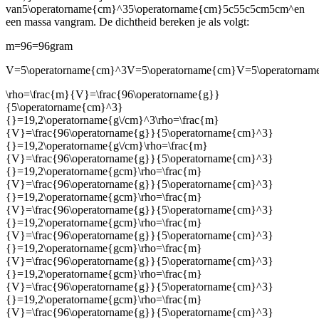
van
5\operatorname{cm}^35\operatorname{cm}5c55c5cm5cm^
en
een massa van
gram. De dichtheid bereken je als volgt:
m=96=96
gram
V=5\operatorname{cm}^3V=5\operatorname{cm}V=5\operator
\rho=\frac{m}{V}=\frac{96\operatorname{g}}
{5\operatorname{cm}^3}
{}=19,2\operatorname{g\/cm}^3\rho=\frac{m}
{V}=\frac{96\operatorname{g}}{5\operatorname{cm}^3}
{}=19,2\operatorname{g\/cm}\rho=\frac{m}
{V}=\frac{96\operatorname{g}}{5\operatorname{cm}^3}
{}=19,2\operatorname{gcm}\rho=\frac{m}
{V}=\frac{96\operatorname{g}}{5\operatorname{cm}^3}
{}=19,2\operatorname{gcm}\rho=\frac{m}
{V}=\frac{96\operatorname{g}}{5\operatorname{cm}^3}
{}=19,2\operatorname{gcm}\rho=\frac{m}
{V}=\frac{96\operatorname{g}}{5\operatorname{cm}^3}
{}=19,2\operatorname{gcm}\rho=\frac{m}
{V}=\frac{96\operatorname{g}}{5\operatorname{cm}^3}
{}=19,2\operatorname{gcm}\rho=\frac{m}
{V}=\frac{96\operatorname{g}}{5\operatorname{cm}^3}
{}=19,2\operatorname{gcm}\rho=\frac{m}
{V}=\frac{96\operatorname{g}}{5\operatorname{cm}^3}