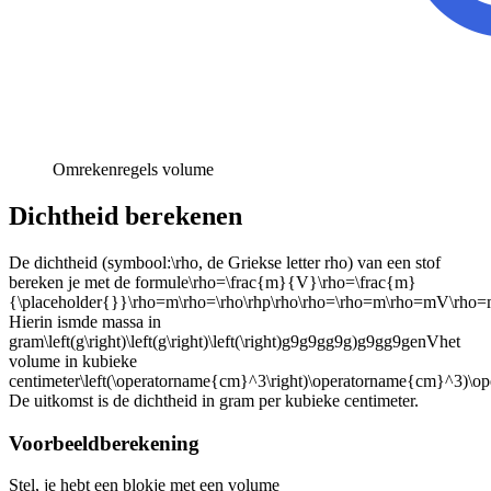
Omrekenregels volume
Dichtheid berekenen
De dichtheid (symbool:
\rho
, de Griekse letter rho) van een stof
bereken je met de formule
\rho=\frac{m}{V}\rho=\frac{m}
{\placeholder{}}\rho=m\rho=\rho\rhp\rho\rho=\rho=m\rho=mV\rh
Hierin is
m
de massa in
gram
\left(g\right)\left(g\right)\left(\right)g9g9gg9g)g9gg9g
en
V
het
volume in kubieke
centimeter
\left(\operatorname{cm}^3\right)\operatorname{cm}^3
De uitkomst is de dichtheid in gram per kubieke centimeter.
Voorbeeldberekening
Stel, je hebt een blokje met een volume