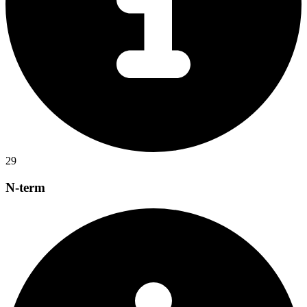
29
N-term