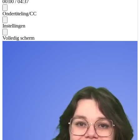
00:00
/
04:37
Ondertiteling/CC
Instellingen
Volledig scherm