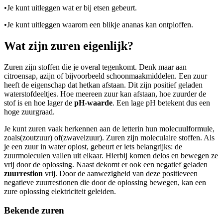
•
Je kunt uitleggen wat er bij etsen gebeurt.
•
Je kunt uitleggen waarom een blikje ananas kan ontploffen.
Wat zijn zuren eigenlijk?
Zuren zijn stoffen die je overal tegenkomt. Denk maar aan
citroensap, azijn of bijvoorbeeld schoonmaakmiddelen. Een zuur
heeft de eigenschap dat het
kan afstaan. Dit zijn positief geladen
waterstofdeeltjes. Hoe meer
een zuur kan afstaan, hoe zuurder de
stof is en hoe lager de
pH-waarde
. Een lage pH betekent dus een
hoge zuurgraad.
Je kunt zuren vaak herkennen aan de letter
in hun molecuulformule,
zoals
(zoutzuur) of
(zwavelzuur). Zuren zijn moleculaire stoffen. Als
je een zuur in water oplost, gebeurt er iets belangrijks: de
zuurmoleculen vallen uit elkaar. Hierbij komen de
los en bewegen ze
vrij door de oplossing. Naast de
komt er ook een negatief geladen
zuurrestion
vrij. Door de aanwezigheid van deze positieve
en
negatieve zuurrestionen die door de oplossing bewegen, kan een
zure oplossing elektriciteit geleiden.
Bekende zuren