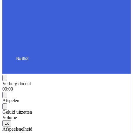
Verberg docent
00:00
Afspelen
Geluid uitzetten
Volume
1
x
Afspeelsnelheid