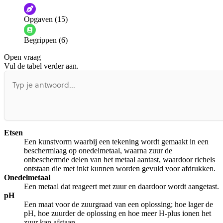
De audio is slecht
De uitleg is onduidelijk
Opgaven (15)
Informatie is onjuist
Er mist informatie
Begrippen (6)
De docent is te langdradig
Open vraag
De uitleg gaat te langzaam
De uitleg gaat te snel
Vul de tabel verder aan.
Afspelen werkte niet
Iets anders
Etsen
Een kunstvorm waarbij een tekening wordt gemaakt in een
beschermlaag op onedelmetaal, waarna zuur de
onbeschermde delen van het metaal aantast, waardoor richels
ontstaan die met inkt kunnen worden gevuld voor afdrukken.
Onedelmetaal
Een metaal dat reageert met zuur en daardoor wordt aangetast.
pH
Een maat voor de zuurgraad van een oplossing; hoe lager de
pH, hoe zuurder de oplossing en hoe meer H-plus ionen het
zuur kan afstaan.