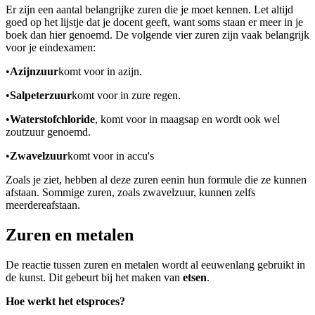
Er zijn een aantal belangrijke zuren die je moet kennen. Let altijd
goed op het lijstje dat je docent geeft, want soms staan er meer in je
boek dan hier genoemd. De volgende vier zuren zijn vaak belangrijk
voor je eindexamen:
•
Azijnzuur
komt voor in azijn.
•
Salpeterzuur
komt voor in zure regen.
•
Waterstofchloride
, komt voor in maagsap en wordt ook wel
zoutzuur genoemd.
•
Zwavelzuur
komt voor in accu's
Zoals je ziet, hebben al deze zuren een
in hun formule die ze kunnen
afstaan. Sommige zuren, zoals zwavelzuur, kunnen zelfs
meerdere
afstaan.
Zuren en metalen
De reactie tussen zuren en metalen wordt al eeuwenlang gebruikt in
de kunst. Dit gebeurt bij het maken van
etsen
.
Hoe werkt het etsproces?