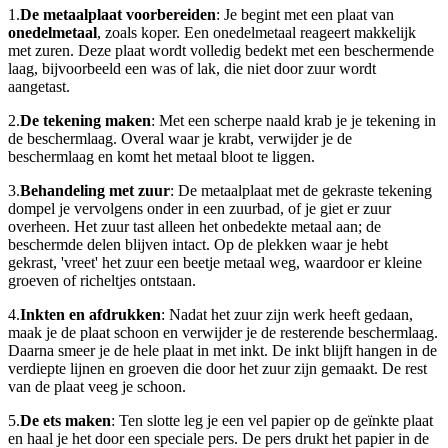
1.
De metaalplaat voorbereiden
: Je begint met een plaat van
onedelmetaal
, zoals koper. Een onedelmetaal reageert makkelijk
met zuren. Deze plaat wordt volledig bedekt met een beschermende
laag, bijvoorbeeld een was of lak, die niet door zuur wordt
aangetast.
2.
De tekening maken
: Met een scherpe naald krab je je tekening in
de beschermlaag. Overal waar je krabt, verwijder je de
beschermlaag en komt het metaal bloot te liggen.
3.
Behandeling met zuur
: De metaalplaat met de gekraste tekening
dompel je vervolgens onder in een zuurbad, of je giet er zuur
overheen. Het zuur tast alleen het onbedekte metaal aan; de
beschermde delen blijven intact. Op de plekken waar je hebt
gekrast, 'vreet' het zuur een beetje metaal weg, waardoor er kleine
groeven of richeltjes ontstaan.
4.
Inkten en afdrukken
: Nadat het zuur zijn werk heeft gedaan,
maak je de plaat schoon en verwijder je de resterende beschermlaag.
Daarna smeer je de hele plaat in met inkt. De inkt blijft hangen in de
verdiepte lijnen en groeven die door het zuur zijn gemaakt. De rest
van de plaat veeg je schoon.
5.
De ets maken
: Ten slotte leg je een vel papier op de geïnkte plaat
en haal je het door een speciale pers. De pers drukt het papier in de