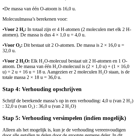
•
De massa van één O-atoom is 16,0 u.
Molecuulmassa’s berekenen voor
:
•
Voor 2 H₂:
In totaal zijn er 4 H-atomen (2 moleculen met elk 2 H-
atomen). De massa is dus 4 × 1,0 u = 4,0 u.
•
Voor O₂:
Dit bestaat uit 2 O-atomen. De massa is 2 × 16,0 u =
32,0 u.
•
Voor 2 H₂O:
Elk H₂O-molecuul bestaat uit 2 H-atomen en 1 O-
atoom. De massa van één H₂O-molecuul is (2 × 1,0 u) + (1 × 16,0
u) = 2 u + 16 u = 18 u. Aangezien er 2 moleculen H₂O staan, is de
totale massa 2 × 18 u = 36,0 u.
Stap 4: Verhouding opschrijven
Schrijf de berekende massa’s op in een verhouding: 4,0 u (van 2 H₂)
: 32,0 u (van O₂) : 36,0 u (van 2 H₂O)
Stap 5: Verhouding versimpelen (indien mogelijk)
Alleen als het mogelijk is, kun je de verhouding vereenvoudigen
door alle getallen te delen door de grootste gemene deler. In dit