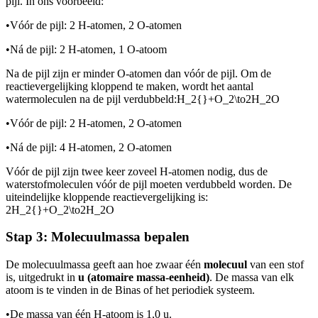
pijl. In ons voorbeeld:
•
Vóór de pijl: 2 H-atomen, 2 O-atomen
•
Ná de pijl: 2 H-atomen, 1 O-atoom
Na de pijl zijn er minder O-atomen dan vóór de pijl. Om de
reactievergelijking kloppend te maken, wordt het aantal
watermoleculen na de pijl verdubbeld:
H_2{}+O_2\to2H_2O
•
Vóór de pijl: 2 H-atomen, 2 O-atomen
•
Ná de pijl: 4 H-atomen, 2 O-atomen
Vóór de pijl zijn twee keer zoveel H-atomen nodig, dus de
waterstofmoleculen vóór de pijl moeten verdubbeld worden. De
uiteindelijke kloppende reactievergelijking is:
2H_2{}+O_2\to2H_2O
Stap 3: Molecuulmassa bepalen
De molecuulmassa geeft aan hoe zwaar één
molecuul
van een stof
is, uitgedrukt in
u (atomaire massa-eenheid)
. De massa van elk
atoom is te vinden in de Binas of het periodiek systeem.
•
De massa van één H-atoom is 1,0 u.