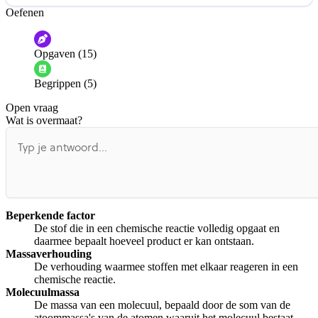
Oefenen
Help ons de video te verbeteren
De audio is slecht
De uitleg is onduidelijk
Opgaven (15)
Informatie is onjuist
Er mist informatie
Begrippen (5)
De docent is te langdradig
Open vraag
De uitleg gaat te langzaam
De uitleg gaat te snel
Wat is overmaat?
Afspelen werkte niet
Iets anders
Beperkende factor
De stof die in een chemische reactie volledig opgaat en
daarmee bepaalt hoeveel product er kan ontstaan.
Massaverhouding
De verhouding waarmee stoffen met elkaar reageren in een
chemische reactie.
Molecuulmassa
De massa van een molecuul, bepaald door de som van de
atoommassa's van de atomen waaruit het molecuul bestaat.