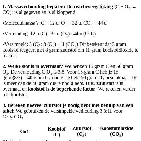
1. Massaverhouding bepalen:
De
reactievergelijking
(C + O₂ →
CO₂) is al gegeven en is al kloppend.
•
Molecuulmassa’s: C = 12 u, O₂ = 32 u, CO₂ = 44 u
•
Verhouding: 12 u (C) : 32 u (O₂) : 44 u (CO₂)
•
Versimpeld: 3 (C) : 8 (O₂) : 11 (CO₂) Dit betekent dat 3 gram
koolstof reageert met 8 gram zuurstof om 11 gram koolstofdioxide te
maken.
2. Welke stof is in overmaat?
We hebben 15 gram C en 50 gram
O₂. De verhouding C:O₂ is 3:8. Voor 15 gram C heb je 15
gram
(8/3) = 40 gram O₂ nodig. Je hebt 50 gram O₂ beschikbaar. Dit
is meer dan de 40 gram die je nodig hebt. Dus,
zuurstof
is in
overmaat en
koolstof
is de
beperkende factor
. We rekenen verder
met koolstof.
3. Bereken hoeveel zuurstof je nodig hebt met behulp van een
tabel:
We gebruiken de versimpelde verhouding 3:8:11 voor
C:O₂:CO₂.
Zuurstof
Koolstofdioxide
Koolstof
Stof
(O
)
(CO
)
(C)
2
2