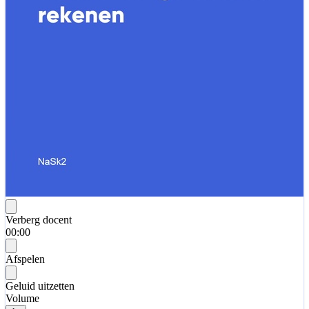
Verberg docent
00:00
Afspelen
Geluid uitzetten
Volume