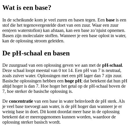
Wat is een base?
In de scheikunde kom je veel zuren en basen tegen. Een
base
is een
stof die het tegenovergestelde doet van een zuur. Waar een zuur
een
(een waterstofion) kan afstaan, kan een base zo’n
juist opnemen.
Basen zijn moleculaire stoffen. Wanneer je een base oplost in water,
kan de oplossing stroom geleiden.
De pH-schaal en basen
De zuurgraad van een oplossing geven we aan met de
pH-schaal
.
Deze schaal loopt meestal van 0 tot 14. Een pH van 7 is neutraal,
zoals zuiver water. Oplossingen met een pH lager dan 7 zijn zuur.
Basische oplossingen hebben een
hoge pH
; dat betekent dat hun pH
altijd hoger is dan 7. Hoe hoger het getal op de pH-schaal boven de
7, hoe sterker de basische oplossing is.
De
concentratie
van een base in water beïnvloedt de pH sterk. Als
je veel base toevoegt aan water, is de pH hoger dan wanneer je er
weinig base in doet. Dit komt doordat meer base in de oplossing
betekent dat er meer
opgenomen kunnen worden, waardoor de
oplossing sterker basisch wordt.