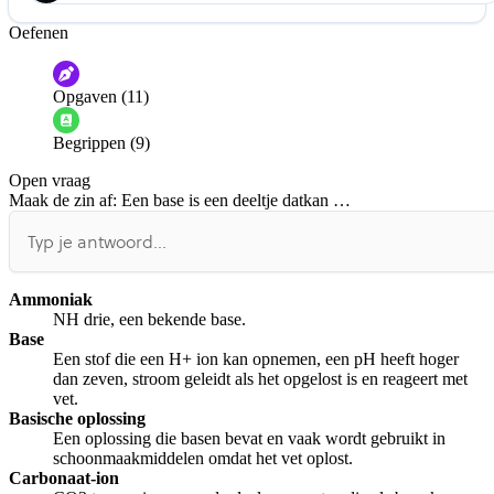
Oefenen
Help ons de video te verbeteren
De audio is slecht
De uitleg is onduidelijk
Opgaven (11)
Informatie is onjuist
Er mist informatie
Begrippen (9)
De docent is te langdradig
Open vraag
De uitleg gaat te langzaam
De uitleg gaat te snel
Maak de zin af: Een base is een deeltje dat
kan …
Afspelen werkte niet
Iets anders
Ammoniak
NH drie, een bekende base.
Base
Een stof die een H+ ion kan opnemen, een pH heeft hoger
dan zeven, stroom geleidt als het opgelost is en reageert met
vet.
Basische oplossing
Een oplossing die basen bevat en vaak wordt gebruikt in
schoonmaakmiddelen omdat het vet oplost.
Carbonaat-ion