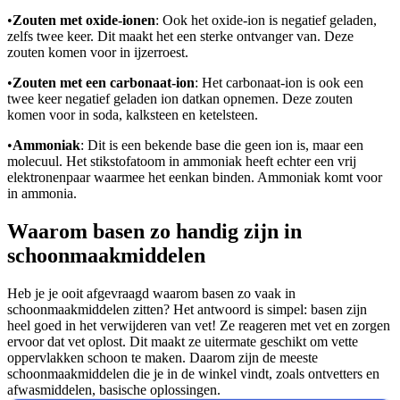
•
Zouten met oxide-ionen
: Ook het oxide-ion is negatief geladen,
zelfs twee keer. Dit maakt het een sterke ontvanger van
. Deze
zouten komen voor in ijzerroest.
•
Zouten met een carbonaat-ion
: Het carbonaat-ion is ook een
twee keer negatief geladen ion dat
kan opnemen. Deze zouten
komen voor in soda, kalksteen en ketelsteen.
•
Ammoniak
: Dit is een bekende base die geen ion is, maar een
molecuul. Het stikstofatoom in ammoniak heeft echter een vrij
elektronenpaar waarmee het een
kan binden. Ammoniak komt voor
in ammonia.
Waarom basen zo handig zijn in
schoonmaakmiddelen
Heb je je ooit afgevraagd waarom basen zo vaak in
schoonmaakmiddelen zitten? Het antwoord is simpel: basen zijn
heel goed in het verwijderen van vet! Ze reageren met vet en zorgen
ervoor dat vet oplost. Dit maakt ze uitermate geschikt om vette
oppervlakken schoon te maken. Daarom zijn de meeste
schoonmaakmiddelen die je in de winkel vindt, zoals ontvetters en
afwasmiddelen, basische oplossingen.