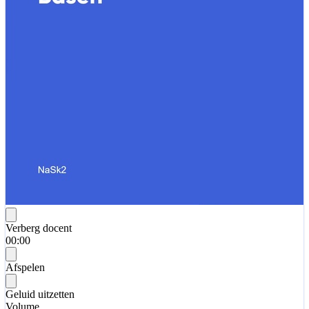
Verberg docent
00:00
Afspelen
Geluid uitzetten
Volume