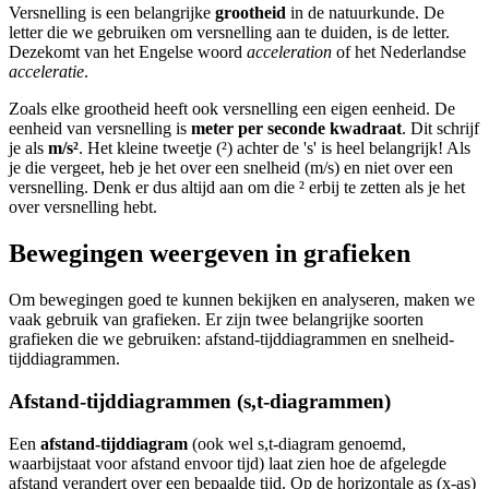
Versnelling is een belangrijke
grootheid
in de natuurkunde. De
letter die we gebruiken om versnelling aan te duiden, is de letter
.
Deze
komt van het Engelse woord
acceleration
of het Nederlandse
acceleratie
.
Zoals elke grootheid heeft ook versnelling een eigen eenheid. De
eenheid van versnelling is
meter per seconde kwadraat
. Dit schrijf
je als
m/s²
. Het kleine tweetje (²) achter de 's' is heel belangrijk! Als
je die vergeet, heb je het over een snelheid (m/s) en niet over een
versnelling. Denk er dus altijd aan om die ² erbij te zetten als je het
over versnelling hebt.
Bewegingen weergeven in grafieken
Om bewegingen goed te kunnen bekijken en analyseren, maken we
vaak gebruik van grafieken. Er zijn twee belangrijke soorten
grafieken die we gebruiken: afstand-tijddiagrammen en snelheid-
tijddiagrammen.
Afstand-tijddiagrammen (s,t-diagrammen)
Een
afstand-tijddiagram
(ook wel s,t-diagram genoemd,
waarbij
staat voor afstand en
voor tijd) laat zien hoe de afgelegde
afstand verandert over een bepaalde tijd. Op de horizontale as (x-as)