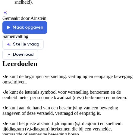
snelheid).
Gemaakt door Ainstein
Maak opgaven
Samenvatting
Stel je vraag
Download
Leerdoelen
•
Je kunt de begrippen versnelling, vertraging en eenparige beweging
omschrijven.
•
Je kunt de letter
als symbool voor versnelling benoemen en de
eenheid meter per seconde kwadraat (m/s²) herkennen en noteren.
•
Je kunt aan de hand van een beschrijving van een beweging
aangeven of deze versneld, vertraagd of eenparig is.
•
Je kunt het juiste afstand-tijddiagram (s,t-diagram) en snelheid-
tijddiagram (v,t-diagram) herkennen die bij een versnelde,
vertraagde of eenparige beweging horen.