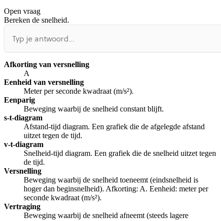
Open vraag
De uitleg gaat te langzaam
De uitleg gaat te snel
Bereken de snelheid.
Afspelen werkte niet
Iets anders
Afkorting van versnelling
A
Eenheid van versnelling
Meter per seconde kwadraat (m/s²).
Eenparig
Beweging waarbij de snelheid constant blijft.
s-t-diagram
Afstand-tijd diagram. Een grafiek die de afgelegde afstand
uitzet tegen de tijd.
v-t-diagram
Snelheid-tijd diagram. Een grafiek die de snelheid uitzet tegen
de tijd.
Versnelling
Beweging waarbij de snelheid toeneemt (eindsnelheid is
hoger dan beginsnelheid). Afkorting: A. Eenheid: meter per
seconde kwadraat (m/s²).
Vertraging
Beweging waarbij de snelheid afneemt (steeds lagere