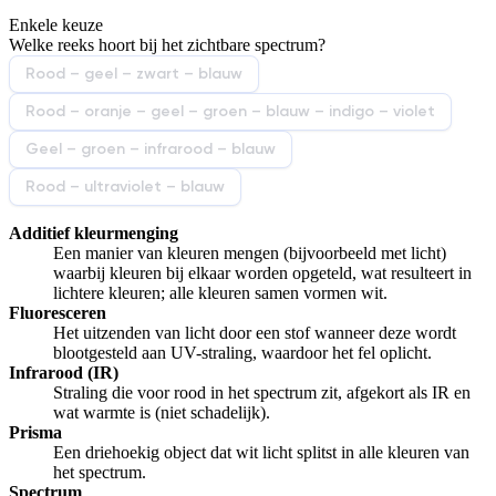
Enkele keuze
De uitleg gaat te langzaam
De uitleg gaat te snel
Welke reeks hoort bij het zichtbare spectrum?
Afspelen werkte niet
Iets anders
Rood – geel – zwart – blauw
Rood – oranje – geel – groen – blauw – indigo – violet
Geel – groen – infrarood – blauw
Rood – ultraviolet – blauw
Additief kleurmenging
Een manier van kleuren mengen (bijvoorbeeld met licht)
waarbij kleuren bij elkaar worden opgeteld, wat resulteert in
lichtere kleuren; alle kleuren samen vormen wit.
Fluoresceren
Het uitzenden van licht door een stof wanneer deze wordt
blootgesteld aan UV-straling, waardoor het fel oplicht.
Infrarood (IR)
Straling die voor rood in het spectrum zit, afgekort als IR en
wat warmte is (niet schadelijk).
Prisma
Een driehoekig object dat wit licht splitst in alle kleuren van
het spectrum.
Spectrum