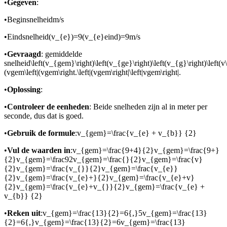
•
Gegeven
:
•
Beginsnelheid
m/s
•
Eindsnelheid
(v_{e})=9(v_{e}eind)=9
m/s
•
Gevraagd
: gemiddelde
snelheid
\left(v_{gem}\right)\left(v_{ge}\right)\left(v_{g}\right)\left(v\r
(vgem\left|(vgem\right.\left|(vgem\right|\left|vgem\right|
.
•
Oplossing
:
•
Controleer de eenheden
: Beide snelheden zijn al in meter per
seconde, dus dat is goed.
•
Gebruik de formule
:
v_{gem}=\frac{v_{e} + v_{b}} {2}
•
Vul de waarden in
:
v_{gem}=\frac{9+4}{2}v_{gem}=\frac{9+}
{2}v_{gem}=\frac92v_{gem}=\frac{}{2}v_{gem}=\frac{v}
{2}v_{gem}=\frac{v_{}}{2}v_{gem}=\frac{v_{e}}
{2}v_{gem}=\frac{v_{e}+}{2}v_{gem}=\frac{v_{e}+v}
{2}v_{gem}=\frac{v_{e}+v_{}}{2}v_{gem}=\frac{v_{e} +
v_{b}} {2}
•
Reken uit
:
v_{gem}=\frac{13}{2}=6{,}5v_{gem}=\frac{13}
{2}=6{,}v_{gem}=\frac{13}{2}=6v_{gem}=\frac{13}