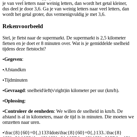
je van veel letters naar weinig letters, dan wordt het getal kleiner,
dus deel je door 3,6. Ga je van weinig letters naar veel letters, dan
wordt het getal groter, dus vermenigvuldig je met 3,6.
Rekenvoorbeeld
Stel, je fietst naar de supermarkt. De supermarkt is 2,5 kilometer
fietsen en je doet er 8 minuten over. Wat is je gemiddelde snelheid
tijdens deze fietstocht?
•
Gegeven
:
•
Afstand
km
•
Tijd
minuten
•
Gevraagd
: snelheid
\left(v\right)
in kilometer per uur (km/h).
•
Oplossing
:
•
Controleer de eenheden
: We willen de snelheid in km/h. De
afstand is al in kilometers, maar de tijd is in minuten. Die moeten we
omzetten naar uren.
•
\frac{8}{60}=0{,}133\ldots\frac{8}{60}=0{,}133..\frac{8}