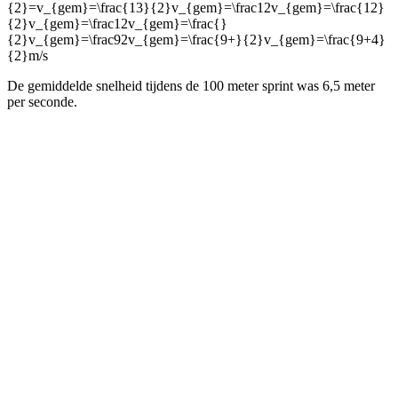
{2}=v_{gem}=\frac{13}{2}v_{gem}=\frac12v_{gem}=\frac{12}
{2}v_{gem}=\frac12v_{gem}=\frac{}
{2}v_{gem}=\frac92v_{gem}=\frac{9+}{2}v_{gem}=\frac{9+4}
{2}
m/s
De gemiddelde snelheid tijdens de 100 meter sprint was 6,5 meter
per seconde.