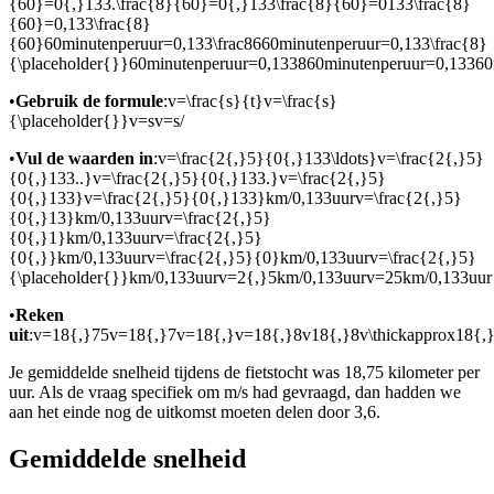
{60}=0{,}133.\frac{8}{60}=0{,}133\frac{8}{60}=0133\frac{8}
{60}=0,133\frac{8}
{60}60minutenperuur=0,133\frac8660minutenperuur=0,133\frac{8}
{\placeholder{}}60minutenperuur=0,133860minutenperuur=0,1336
•
Gebruik de formule
:
v=\frac{s}{t}v=\frac{s}
{\placeholder{}}v=sv=s/
•
Vul de waarden in
:
v=\frac{2{,}5}{0{,}133\ldots}v=\frac{2{,}5}
{0{,}133..}v=\frac{2{,}5}{0{,}133.}v=\frac{2{,}5}
{0{,}133}v=\frac{2{,}5}{0{,}133}km/0,133uurv=\frac{2{,}5}
{0{,}13}km/0,133uurv=\frac{2{,}5}
{0{,}1}km/0,133uurv=\frac{2{,}5}
{0{,}}km/0,133uurv=\frac{2{,}5}{0}km/0,133uurv=\frac{2{,}5}
{\placeholder{}}km/0,133uurv=2{,}5km/0,133uurv=25km/0,133uur
•
Reken
uit
:
v=18{,}75v=18{,}7v=18{,}v=18{,}8v18{,}8v\thickapprox18{,}8
Je gemiddelde snelheid tijdens de fietstocht was 18,75 kilometer per
uur. Als de vraag specifiek om m/s had gevraagd, dan hadden we
aan het einde nog de uitkomst moeten delen door 3,6.
Gemiddelde snelheid