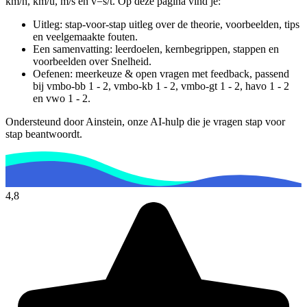
km/h, km/u, m/s en v=s/t.
Op deze pagina vind je:
Uitleg: stap-voor-stap uitleg over de theorie, voorbeelden, tips
en veelgemaakte fouten.
Een samenvatting: leerdoelen, kernbegrippen, stappen en
voorbeelden over
Snelheid
.
Oefenen: meerkeuze & open vragen met feedback, passend
bij
vmbo-bb 1 - 2, vmbo-kb 1 - 2, vmbo-gt 1 - 2, havo 1 - 2
en vwo 1 - 2
.
Ondersteund door Ainstein, onze AI-hulp die je vragen stap voor
stap beantwoordt.
4,8