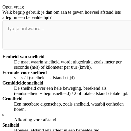
Open vraag
De uitleg gaat te langzaam
De uitleg gaat te snel
Welk begrip gebruik je dan om aan te geven hoeveel afstand iets
Afspelen werkte niet
Iets anders
aflegt in een bepaalde tijd?
Eenheid van snelheid
De maat waarin snelheid wordt uitgedrukt, zoals meter per
seconde (m/s) of kilometer per uur (km/h).
Formule voor snelheid
v = s / t (snelheid = afstand / tijd).
Gemiddelde snelheid
De snelheid over een hele beweging, berekend als
(eindsnelheid + beginsnelheid) / 2 of totale afstand / totale tijd.
Grootheid
Een meetbare eigenschap, zoals snelheid, waarbij eenheden
horen.
s
Afkorting voor afstand.
Snelheid
Hoeveel afstand iets aflegt in een bepaalde tijd.