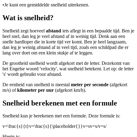
•
Je kunt een gemiddelde snelheid uitrekenen.
Wat is snelheid?
Snelheid zegt hoeveel
afstand
iets aflegt in een bepaalde tijd. Ben je
heel snel, dan leg je veel afstand af in weinig tijd. Denk aan een
snelle hardloper die in korte tijd ver komt. Ben je heel langzaam,
dan leg je weinig afstand af in veel tijd, zoals een schildpad die er
lang over doet om een klein stukje af te leggen.
De grootheid snelheid wordt afgekort met de letter
. Deze
komt van
het Engelse woord 'velocity', wat snelheid betekent. Let op: de letter
's' wordt gebruikt voor afstand.
De eenheid van snelheid is meestal
meter per seconde
(afgekort
m/s) of
kilometer per uur
(afgekort km/h).
Snelheid berekenen met een formule
Snelheid kun je berekenen met een formule. Deze formule is:
v=\frac{s}{t}v=\frac{s}{\placeholder{}}v=sv=s/v=s/
Hierin is: