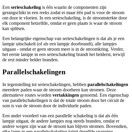
Een
serieschakeling
is één waarin de componenten zijn
gerangschikt in een reeks zodat er maar één pad is voor de stroom
om door te vloeien. In een serieschakeling, is de stroomsterkte door
elk component hetzelfde, omdat er geen plaats is waar de stroom
kan splitsen.
Een belangrijke eigenschap van serieschakelingen is dat als je een
lampje uitschakelt (of als een lampje doorbrandt), alle lampjes
uitgaan - omdat er geen stroom meer is in de stroomkring. Verder,
het eerste lampje in een serieschakeling brandt het helderst, terwijl
de rest minder helder branden.
Parallelschakelingen
In tegenstelling tot serieschakelingen, hebben
parallelschakelingen
meerdere paden waar de stroom doorheen kan stromen. Deze
alternatieve routes worden
vertakkingen
genoemd. Een eigenschap
van parallelschakelingen is dat de totale stroom door het circuit de
som is van de stroom door de individuele paden.
Een ander voordeel van een parallelle schakeling is dat als één
lampje uitgaat, de andere lampjes nog steeds branden, omdat er
andere wegen zijn waar de stroom kan blijven stromen. Bovendien,
elke lamp in een parallelschakeling krijgt dezelfde spanning,