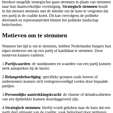
hierdoor mogelijk strategischer gaan
stemmen in plaats van stemmen
naar hun daadwerkelijke overtuiging.
Strategisch stemmen
houdt
in dat mensen stemmen met de intentie om de kans te vergroten dat
een partij in de coalitie komt. Dit kan vervolgens de politieke
diversiteit en representativiteit binnen het politieke landschap
beïnvloeden.
Motieven om te stemmen
Wanneer het tijd is om te stemmen, hebben Nederlandse burgers hun
eigen motieven om op een partij of kandidaat te stemmen. Deze
motieven kunnen variëren:
1.
Partijwaarden
: de standpunten en waarden van een partij kunnen
sterk aanspreken bij de kiezer.
2.
Belangenbehartiging
: specifieke groepen zoals boeren of
ondernemers kunnen zich vertegenwoordigd voelen door bepaalde
partijen.
3.
Persoonlijke aantrekkingskracht
: de charme of debatkwaliteiten
van een lijsttrekker kunnen doorslaggevend zijn.
4.
Strategisch stemmen
: hierbij wordt gekeken naar de kans dat een
partij deel uitmaakt van de coalitie, vaak beïnvloed door peilingen.