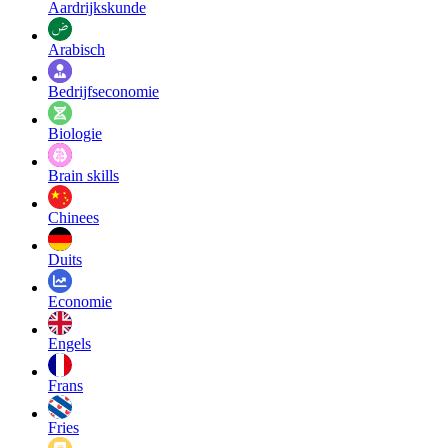
Aardrijkskunde
Arabisch
Bedrijfseconomie
Biologie
Brain skills
Chinees
Duits
Economie
Engels
Frans
Fries