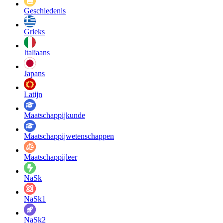
Geschiedenis
Grieks
Italiaans
Japans
Latijn
Maatschappij­kunde
Maatschappij­wetenschappen
Maatschappijleer
NaSk
NaSk1
NaSk2