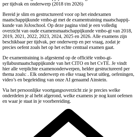
per tijdvak en onderwerp (
2018
t/m
2026
)
Bereid je slim en gestructureerd voor op het eindexamen
maatschappij­kunde
vmbo-gt
met de examentraining
maatschappij­
kunde
van JoJoschool. Op deze pagina vind je een volledig
overzicht van oude examens
maatschappij­kunde
vmbo-gt
van
2018,
2019, 2021, 2022, 2023, 2024, 2025 en 2026
. Alle examens zijn
beschikbaar per tijdvak, per onderwerp en per vraag, zodat je
precies oefent zoals het op het echte centraal examen gaat.
De examentraining is afgestemd op de officiële
vmbo-gt
-
syllabus
maatschappij­kunde
van het CITO en het CvTE. Je vindt
hier alle verplichte examenonderwerpen, helder gestructureerd per
thema zoals:
. Elk onderwerp en elke vraag bevat uitleg, oefeningen,
video’s en begeleiding van onze AI genaamd Ainstein.
Via het persoonlijke voortgangsoverzicht zie je precies welke
onderdelen je al hebt afgerond, welke examens je nog kunt oefenen
en waar je staat in je voorbereiding.