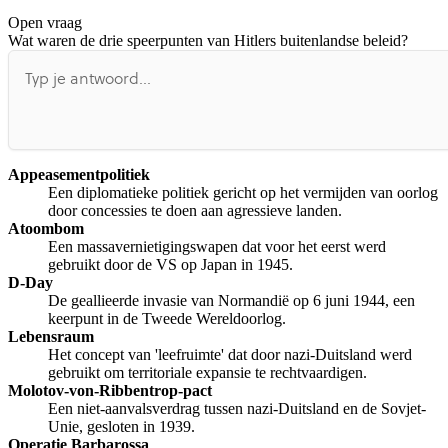
Open vraag
De uitleg gaat te langzaam
De uitleg gaat te snel
Wat waren de drie speerpunten van Hitlers buitenlandse beleid?
Afspelen werkte niet
Iets anders
Appeasementpolitiek
Een diplomatieke politiek gericht op het vermijden van oorlog
door concessies te doen aan agressieve landen.
Atoombom
Een massavernietigingswapen dat voor het eerst werd
gebruikt door de VS op Japan in 1945.
D-Day
De geallieerde invasie van Normandië op 6 juni 1944, een
keerpunt in de Tweede Wereldoorlog.
Lebensraum
Het concept van 'leefruimte' dat door nazi-Duitsland werd
gebruikt om territoriale expansie te rechtvaardigen.
Molotov-von-Ribbentrop-pact
Een niet-aanvalsverdrag tussen nazi-Duitsland en de Sovjet-
Unie, gesloten in 1939.
Operatie Barbarossa