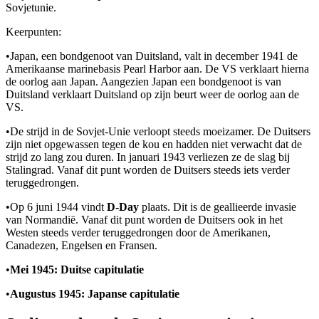
Sovjetunie.
Keerpunten:
•
Japan, een bondgenoot van Duitsland, valt in december 1941 de
Amerikaanse marinebasis Pearl Harbor aan. De VS verklaart hierna
de oorlog aan Japan. Aangezien Japan een bondgenoot is van
Duitsland verklaart Duitsland op zijn beurt weer de oorlog aan de
VS.
•
De strijd in de Sovjet-Unie verloopt steeds moeizamer. De Duitsers
zijn niet opgewassen tegen de kou en hadden niet verwacht dat de
strijd zo lang zou duren. In januari 1943 verliezen ze de slag bij
Stalingrad. Vanaf dit punt worden de Duitsers steeds iets verder
teruggedrongen.
•
Op 6 juni 1944 vindt
D-Day
plaats. Dit is de geallieerde invasie
van Normandië. Vanaf dit punt worden de Duitsers ook in het
Westen steeds verder teruggedrongen door de Amerikanen,
Canadezen, Engelsen en Fransen.
•
Mei 1945: Duitse capitulatie
•
Augustus 1945: Japanse capitulatie