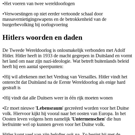
•
Het voeren van twee wereldoorlogen
•
Verwoestingen op niet eerder vertoonde schaal door
massavernietigingswapens en de betrokkenheid van de
burgerbevolking bij oorlogvoering
Hitlers woorden en daden
De Tweede Wereldoorlog is onlosmakelijk verbonden met Adolf
Hitler. Hitler heeft in 1933 de macht gegrepen in Duitsland en vormt
het land om naar zijn nazi-ideologie. Wat betreft buitenlands beleid
heeft hij een aantal speerpunten:
•
Hij wil afrekenen met het Verdrag van Versailles. Hitler vindt het
onterecht dat Duitsland na de Eerste Wereldoorlog als enige hard
gestraft is
•
Hij vindt dat alle Duitsers weer in één rijk moeten wonen
•
Er moet nieuwe '
Lebensraum
' gecreëerd worden voor het Duitse
volk. Hiervoor kijkt hij vooral naar het oosten van Europa. In het
Oosten leven volgens hem namelijk '
Untermenschen
' die hun
leefruimte wel op kunnen geven voor het Duitse volk.
Hitler komt veel van zijn beloftes ook na. Zo begint hij met de