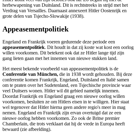
herbewapening van Duitsland. Dit is rechtstreeks in strijd met het
Verdrag van Versailles. Daarnaast annexeert Hitler Oostenrijk en
grote delen van Tsjecho-Slowakije (1938).
Appeasementpolitiek
Engeland en Frankrijk voeren gedurende deze periode een
appeasementpolitiek
. Dit houdt in dat zij koste wat kost een oorlog
willen voorkomen. Dit betekent ook dat ze Hitler lange tijd zijn
gang lieten gaan met het innemen van nieuwe stukken land.
Het meest bekende voorbeeld van appeasementpolitiek is de
Conferentie van München,
die in 1938 wordt gehouden. Bij deze
conferentie komen Frankrijk, Engeland, Duitsland en Italië samen
om te praten over het Sudetenland, een Tsjechische provincie waar
veel Duitsers wonen. Hitler wil dit gebied namelijk innemen.
Doordat Frankrijk en Engeland graag een nieuwe oorlog willen
voorkomen, besluiten ze om Hitlers eisen in te willigen. Hier staat
wel tegenover dat Hitler hierna geen andere regio's meer in mag
nemen. Engeland en Frankrijk zijn ervan overtuigd dat ze een
nieuwe oorlog hebben voorkomen. Zo ook de Britse premier
Chamberlain, die trots verklaart dat hij de vrede in Europa heeft
bewaard (zie afbeelding).