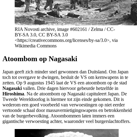
RIA Novosti archive, image #602161 / Zelma / CC-
BY-SA 3.0, CC BY-SA 3.0
<https://creativecommons.org/licenses/by-sa/3.0>, via
Wikimedia Commons
Atoombom op Nagasaki
Japan geeft zich minder snel gewonnen dan Duitsland. Om Japan
toch tot overgave te dwingen, besluit de VS om kernwapens in te
zetten. Op 9 augustus 1945 laat de VS een atoombom op de stad
Nagasaki
vallen. Drie dagen hiervoor gebeurde hetzelfde in
Hiroshima
. Na de atoombom op Nagasaki capituleert Japan. De
Tweede Wereldoorlog is hiermee tot zijn einde gekomen. Dit is
wederom een goed voorbeeld van verwoestingen op niet eerder
vertoonde schaal door massavernietigingswapens en betrokkenheid
van de burgerbevolking. Atoombommen laten immers een
gigantische verwoesting achter, waaronder veel burgerslachtoffers.