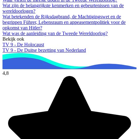
Wat zijn de belangrijkste kenmerken en gebeurtenissen van de
wereldoorlogen?
Wat betekenden de Rijksdagbrand, de Machtigingswet en de
begrippen Führer, Lebensraum en appeasementpolitiek voor de
opkomst van Hitler?
Wat was de aanleiding van de Tweede Wereldoorlog?
Bekijk ook
TV 9 - De Holocaust
TV 9 - De Duitse bezetting van Nederland
4,8