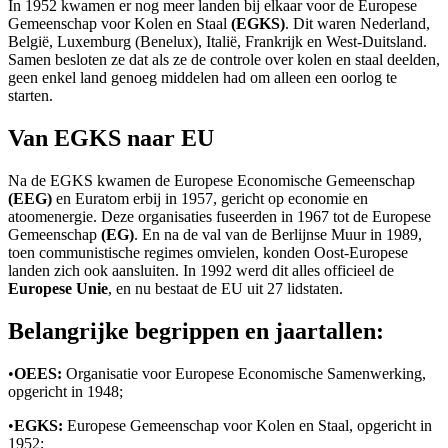
In 1952 kwamen er nog meer landen bij elkaar voor de Europese
Gemeenschap voor Kolen en Staal
(EGKS)
. Dit waren Nederland,
België, Luxemburg (Benelux), Italië, Frankrijk en West-Duitsland.
Samen besloten ze dat als ze de controle over kolen en staal deelden,
geen enkel land genoeg middelen had om alleen een oorlog te
starten.
Van EGKS naar EU
Na de EGKS kwamen de Europese Economische Gemeenschap
(EEG)
en Euratom erbij in 1957, gericht op economie en
atoomenergie. Deze organisaties fuseerden in 1967 tot de Europese
Gemeenschap
(EG)
. En na de val van de Berlijnse Muur in 1989,
toen communistische regimes omvielen, konden Oost-Europese
landen zich ook aansluiten. In 1992 werd dit alles officieel de
Europese Unie
, en nu bestaat de EU uit 27 lidstaten.
Belangrijke begrippen en jaartallen:
•
OEES:
Organisatie voor Europese Economische Samenwerking,
opgericht in 1948;
•
EGKS:
Europese Gemeenschap voor Kolen en Staal, opgericht in
1952;