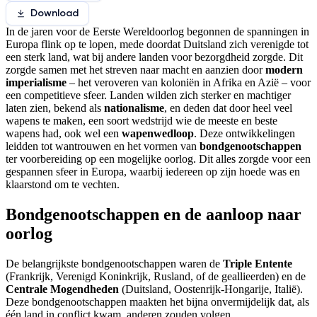
Download
In de jaren voor de Eerste Wereldoorlog begonnen de spanningen in
Europa flink op te lopen, mede doordat Duitsland zich verenigde tot
een sterk land, wat bij andere landen voor bezorgdheid zorgde. Dit
zorgde samen met het streven naar macht en aanzien door
modern
imperialisme
– het veroveren van koloniën in Afrika en Azië – voor
een competitieve sfeer. Landen wilden zich sterker en machtiger
laten zien, bekend als
nationalisme
, en deden dat door heel veel
wapens te maken, een soort wedstrijd wie de meeste en beste
wapens had, ook wel een
wapenwedloop
. Deze ontwikkelingen
leidden tot wantrouwen en het vormen van
bondgenootschappen
ter voorbereiding op een mogelijke oorlog. Dit alles zorgde voor een
gespannen sfeer in Europa, waarbij iedereen op zijn hoede was en
klaarstond om te vechten.
Bondgenootschappen en de aanloop naar
oorlog
De belangrijkste bondgenootschappen waren de
Triple Entente
(Frankrijk, Verenigd Koninkrijk, Rusland, of de geallieerden) en de
Centrale Mogendheden
(Duitsland, Oostenrijk-Hongarije, Italië).
Deze bondgenootschappen maakten het bijna onvermijdelijk dat, als
één land in conflict kwam, anderen zouden volgen.