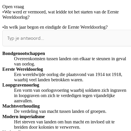
Open vraag
De uitleg gaat te langzaam
De uitleg gaat te snel
•
Wie werd er vermoord, wat leidde tot het starten van de Eerste
Afspelen werkte niet
Iets anders
Wereldoorlog?
•
In welk jaar begon en eindigde de Eerste Wereldoorlog?
Bondgenootschappen
Overeenkomsten tussen landen om elkaar te steunen in geval
van oorlog.
Eerste Wereldoorlog
Een wereldwijde oorlog die plaatsvond van 1914 tot 1918,
waarbij veel landen betrokken waren.
Loopgravenoorlog
Een vorm van oorlogsvoering waarbij soldaten zich ingraven
in loopgraven om zich te verdedigen tegen vijandelijke
aanvallen.
Machtsverhouding
De verdeling van macht tussen landen of groepen.
Modern imperialisme
Het streven van landen om hun macht en invloed uit te
breiden door kolonies te verwerven.