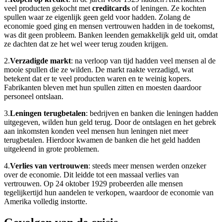
veel producten gekocht met
creditcards
of leningen. Ze kochten
spullen waar ze eigenlijk geen geld voor hadden. Zolang de
economie goed ging en mensen vertrouwen hadden in de toekomst,
was dit geen probleem. Banken leenden gemakkelijk geld uit, omdat
ze dachten dat ze het wel weer terug zouden krijgen.
2.
Verzadigde markt
: na verloop van tijd hadden veel mensen al de
mooie spullen die ze wilden. De markt raakte verzadigd, wat
betekent dat er te veel producten waren en te weinig kopers.
Fabrikanten bleven met hun spullen zitten en moesten daardoor
personeel ontslaan.
3.
Leningen terugbetalen
: bedrijven en banken die leningen hadden
uitgegeven, wilden hun geld terug. Door de ontslagen en het gebrek
aan inkomsten konden veel mensen hun leningen niet meer
terugbetalen. Hierdoor kwamen de banken die het geld hadden
uitgeleend in grote problemen.
4.
Verlies van vertrouwen
: steeds meer mensen werden onzeker
over de economie. Dit leidde tot een massaal verlies van
vertrouwen. Op 24 oktober 1929 probeerden alle mensen
tegelijkertijd hun aandelen te verkopen, waardoor de economie van
Amerika volledig instortte.