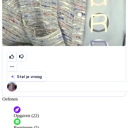
Stel je vraag
Oefenen
Help ons de video te verbeteren
De audio is slecht
De uitleg is onduidelijk
Opgaven (22)
Informatie is onjuist
Er mist informatie
Begrippen (5)