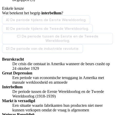
De docent is te langdradig
Enkele keuze
De uitleg gaat te langzaam
De uitleg gaat te snel
Wat betekent het begrip
interbellum
?
Afspelen werkte niet
Iets anders
A) De periode tijdens de Eerste Wereldoorlog.
B) De periode tijdens de Tweede Wereldoorlog.
C) De periode tussen de Eerste en de Tweede
Wereldoorlog.
D) De periode van de industriële revolutie.
Beurskracht
De crisis die ontstaat in Amerika wanneer de beurs crasht op
24 oktober 1929
Great Depression
Een periode van economische teruggang in Amerika met
massale werkloosheid en armoede
Interbellum
De periode tussen de Eerste Wereldoorlog en de Tweede
Wereldoorlog (1918-1939)
Markt is verzadigd
Een situatie waarin fabrikanten hun producten niet meer
kunnen verkopen omdat de vraag is afgenomen
Weimar Republiek