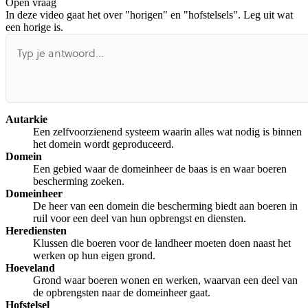
Open vraag
De uitleg gaat te langzaam
De uitleg gaat te snel
In deze video gaat het over "horigen" en "hofstelsels". Leg uit wat
Afspelen werkte niet
Iets anders
een horige is.
Autarkie
Een zelfvoorzienend systeem waarin alles wat nodig is binnen
het domein wordt geproduceerd.
Domein
Een gebied waar de domeinheer de baas is en waar boeren
bescherming zoeken.
Domeinheer
De heer van een domein die bescherming biedt aan boeren in
ruil voor een deel van hun opbrengst en diensten.
Herediensten
Klussen die boeren voor de landheer moeten doen naast het
werken op hun eigen grond.
Hoeveland
Grond waar boeren wonen en werken, waarvan een deel van
de opbrengsten naar de domeinheer gaat.
Hofstelsel