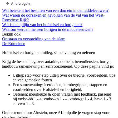
Alle vragen
Wat betekent het besturen van een domein in de middeleeuwen?
Wat waren de oorzaken en gevolgen van de val van het West-
Romeinse Rijk?
Wat is de tijdlijn van het hofstelsel en horigheid?
Waarom werden mensen horigen in de middeleeuwen?
Bekijk ook
Ontstaan en verspreiding van de islam
De Romeinen
Hofstelsel en horigheid
: uitleg, samenvatting en oefenen
Krijg de beste uitleg over autarkie, domein, herendiensten, horige,
landbouwsamenleving en zelfvoorzienend.
Op deze pagina vind je:
Uitleg: stap-voor-stap uitleg over de theorie, voorbeelden, tips
en veelgemaakte fouten.
Een samenvatting: leerdoelen, kernbegrippen, stappen en
voorbeelden over
Hofstelsel en horigheid
.
Oefenen: meerkeuze & open vragen met feedback, passend
bij
vmbo-bb 1 - 4, vmbo-kb 1 - 4, vmbo-gt 1 - 4, havo 1 - 3
en vwo 1 - 3
.
Ondersteund door Ainstein, onze AI-hulp die je vragen stap voor
stap beantwoordt.